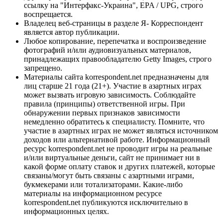
ссылку на "Интерфакс-Украина", EPA / UPG, строго
воспрещается.
Владелец веб-страницы в разделе Я- Корреспондент
является автор публикации.
Любое копирование, перепечатка и воспроизведение
фотографий и/или аудиовизуальных материалов,
принадлежащих правообладателю Getty Images, строго
запрещено.
Материалы сайта korrespondent.net предназначены для
лиц старше 21 года (21+). Участие в азартных играх
может вызвать игровую зависимость. Соблюдайте
правила (принципы) ответственной игры. При
обнаружении первых признаков зависимости
немедленно обратитесь к специалисту. Помните, что
участие в азартных играх не может являться источником
доходов или альтернативой работе. Информационный
ресурс korrespondent.net не проводит игры на реальные
и/или виртуальные деньги, сайт не принимает ни в
какой форме оплату ставок и других платежей, которые
связаны/могут быть связаны с азартными играми,
букмекерами или тотализаторами. Какие-либо
материалы на информационном ресурсе
korrespondent.net публикуются исключительно в
информационных целях.