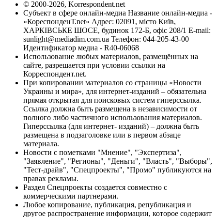
© 2000-2026, Korrespondent.net
Субъект в сфере онлайн-медиа Название онлайн-медиа -
«КореспонденТ.net» Адрес: 02091, місто Київ,
ХАРКІВСЬКЕ ШОСЕ, будинок 172-Б, офіс 208/1 E-mail:
sunlight@mediadim.com.ua
Телефон: 044-205-43-00
Идентификатор медиа - R40-06068
Использование любых материалов, размещённых на
сайте, разрешается при условии ссылки на
Корреспондент.net.
При копировании материалов со страницы «Новости
Украины и мира», для интернет-изданий – обязательна
прямая открытая для поисковых систем гиперссылка.
Ссылка должна быть размещена в независимости от
полного либо частичного использования материалов.
Гиперссылка (для интернет- изданий) – должна быть
размещена в подзаголовке или в первом абзаце
материала.
Новости с пометками "Мнение", "Экспертиза",
"Заявление", "Регионы", "Деньги", "Власть", "Выборы",
"Тест-драйв", "Спецпроекты", "Промо" публикуются на
правах рекламы.
Раздел Спецпроекты создается совместно с
коммерческими партнерами.
Любое копирование, публикация, републикация и
другое распространение информации, которое содержит