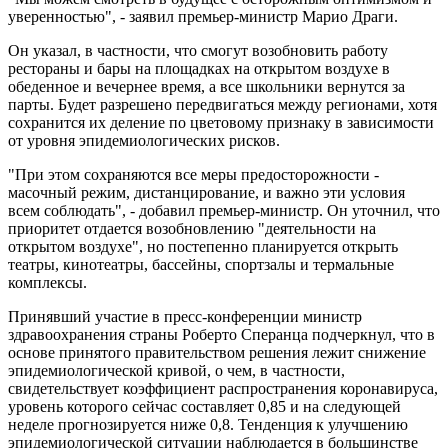
уверенностью", - заявил премьер-министр Марио Драги.
Он указал, в частности, что смогут возобновить работу
рестораны и бары на площадках на открытом воздухе в
обеденное и вечернее время, а все школьники вернутся за
парты. Будет разрешено передвигаться между регионами, хотя
сохранится их деление по цветовому признаку в зависимости
от уровня эпидемиологических рисков.
"При этом сохраняются все меры предосторожности -
масочный режим, дистанцирование, и важно эти условия
всем соблюдать", - добавил премьер-министр. Он уточнил, что
приоритет отдается возобновлению "деятельности на
открытом воздухе", но постепенно планируется открыть
театры, кинотеатры, бассейны, спортзалы и термальные
комплексы.
Принявший участие в пресс-конференции министр
здравоохранения страны Роберто Сперанца подчеркнул, что в
основе принятого правительством решения лежит снижение
эпидемиологической кривой, о чем, в частности,
свидетельствует коэффициент распространения коронавируса,
уровень которого сейчас составляет 0,85 и на следующей
неделе прогнозируется ниже 0,8. Тенденция к улучшению
эпидемиологической ситуации наблюдается в большинстве