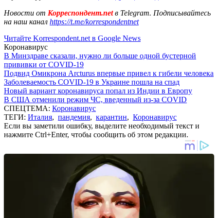
Новости от
Корреспондент.net
в Telegram. Подписывайтесь
на наш канал
https://t.me/korrespondentnet
Читайте Korrespondent.net в Google News
Коронавирус
В Минздраве сказали, нужно ли больше одной бустерной
прививки от COVID-19
Подвид Омикрона Arcturus впервые привел к гибели человека
Заболеваемость COVID-19 в Украине пошла на спад
Новый вариант коронавируса попал из Индии в Европу
В США отменили режим ЧС, введенный из-за COVID
СПЕЦТЕМА:
Коронавирус
ТЕГИ:
Италия
,
пандемия
,
карантин
,
Коронавирус
Если вы заметили ошибку, выделите необходимый текст и
нажмите Ctrl+Enter, чтобы сообщить об этом редакции.