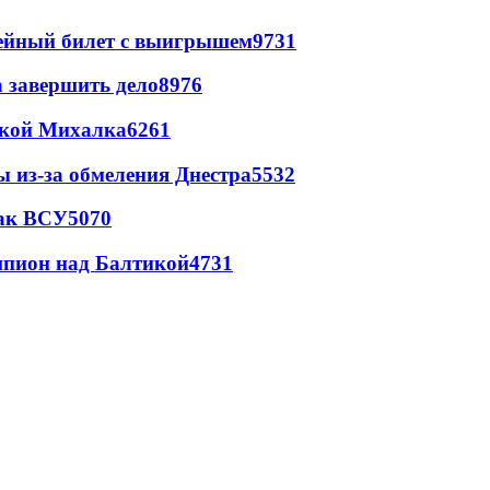
рейный билет с выигрышем
9731
а завершить дело
8976
цкой Михалка
6261
ы из-за обмеления Днестра
5532
так ВСУ
5070
шпион над Балтикой
4731