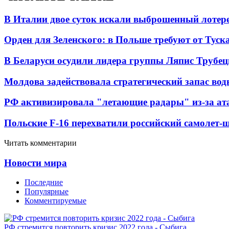
В Италии двое суток искали выброшенный лоте
Орден для Зеленского: в Польше требуют от Туск
В Беларуси осудили лидера группы Ляпис Трубе
Молдова задействовала стратегический запас вод
РФ активизировала "летающие радары" из-за а
Польские F-16 перехватили российский самолет-
Читать комментарии
Новости мира
Последние
Популярные
Комментируемые
РФ стремится повторить кризис 2022 года - Сыбига