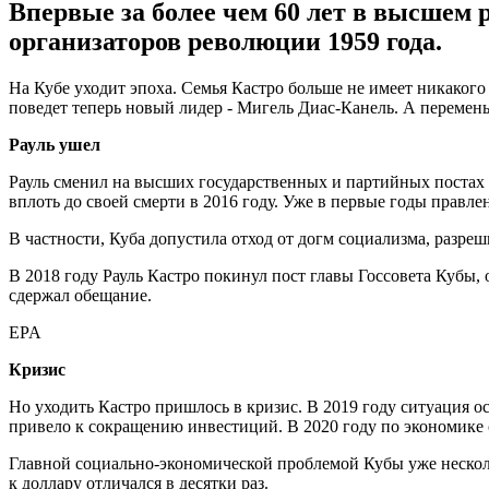
Впервые за более чем 60 лет в высшем р
организаторов революции 1959 года.
На Кубе уходит эпоха. Семья Кастро больше не имеет никакого
поведет теперь новый лидер - Мигель Диас-Канель. А перемен
Рауль ушел
Рауль сменил на высших государственных и партийных постах б
вплоть до своей смерти в 2016 году. Уже в первые годы правл
В частности, Куба допустила отход от догм социализма, разре
В 2018 году Рауль Кастро покинул пост главы Госсовета Кубы, 
сдержал обещание.
EPA
Кризис
Но уходить Кастро пришлось в кризис. В 2019 году ситуация о
привело к сокращению инвестиций. В 2020 году по экономике 
Главной социально-экономической проблемой Кубы уже несколь
к доллару отличался в десятки раз.