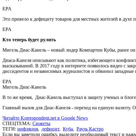
EPA
Это привело к дефициту товаров для местных жителей в духе 
EPA
Кто теперь будет рулить
Мигель Диас-Канель – новый лидер Компартии Кубы, ранее он б
Диаса-Канеля описывают как политика, избегающего конфликто
высказываний. В 2017 году в интернете появилось видео с зак
диссидентов и независимых журналистов и обвинил западные 
EPA
Мигель Диас-Канель
В то же время, Диас-Канель выступал в защиту ученых и блоге
Главный вызов для Диас-Канеля - переход на единую валюту. 
Читайте Korrespondent.net в Google News
СПЕЦТЕМА:
Сюжеты
ТЕГИ:
инфляция
,
дефицит
,
Куба
,
Рауль Кастро
Если вы заметили ошибку, выделите необходимый текст и нажми