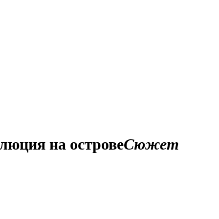
олюция на острове
Сюжет