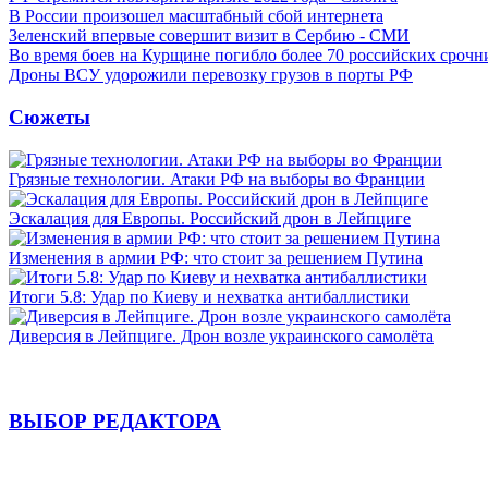
В России произошел масштабный сбой интернета
Зеленский впервые совершит визит в Сербию - СМИ
Во время боев на Курщине погибло более 70 российских сроч
Дроны ВСУ удорожили перевозку грузов в порты РФ
Сюжеты
Грязные технологии. Атаки РФ на выборы во Франции
Эскалация для Европы. Российский дрон в Лейпциге
Изменения в армии РФ: что стоит за решением Путина
Итоги 5.8: Удар по Киеву и нехватка антибаллистики
Диверсия в Лейпциге. Дрон возле украинского самолёта
ВЫБОР РЕДАКТОРА