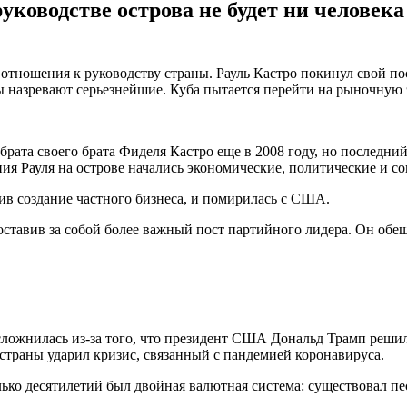
уководстве острова не будет ни человека
 отношения к руководству страны. Рауль Кастро покинул свой п
ы назревают серьезнейшие. Куба пытается перейти на рыночную 
рата своего брата Фиделя Кастро еще в 2008 году, но последни
ения Рауля на острове начались экономические, политические и 
шив создание частного бизнеса, и помирилась с США.
оставив за собой более важный пост партийного лидера. Он обеща
сложнилась из-за того, что президент США Дональд Трамп решил
страны ударил кризис, связанный с пандемией коронавируса.
ко десятилетий был двойная валютная система: существовал пес