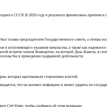
позднего СССР. В 2020 году в результате финансовых проблем и
ыл только председателем Государственного совета, а теперь пол
в и исполняющего указания начальства, а также как надежного
рытой встречи членов Компартии, на которой Диас-Канель, в со
посольства в проведении подрывной деятельности.
ров, которых критиковали сторонники властей.
Ожидается, что он вызовет инфляцию и может ударить по госуда
те Ctrl+Enter, чтобы сообщить об этом редакции.