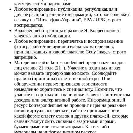
коммерческими партнерами.
Любое копирование, публикация, републикация и
другое распространение информации, которое содержит
ссылку на "Интерфакс-Украина", EPA / UPG, строго
воспрещается.
Владелец веб-страницы в разделе Я- Корреспондент
является автор публикации.
Любое копирование, перепечатка и воспроизведение
фотографий и/или аудиовизуальных материалов,
принадлежащих правообладателю Getty Images, строго
запрещено.
Материалы сайта korrespondent.net предназначены для
лиц старше 21 года (21+). Участие в азартных играх
может вызвать игровую зависимость. Соблюдайте
правила (принципы) ответственной игры. При
обнаружении первых признаков зависимости
немедленно обратитесь к специалисту. Помните, что
участие в азартных играх не может являться источником
доходов или альтернативой работе. Информационный
ресурс korrespondent.net не проводит игры на реальные
и/или виртуальные деньги, сайт не принимает ни в
какой форме оплату ставок и других платежей, которые
связаны/могут быть связаны с азартными играми,
букмекерами или тотализаторами. Какие-либо
материалы на информационном ресурсе