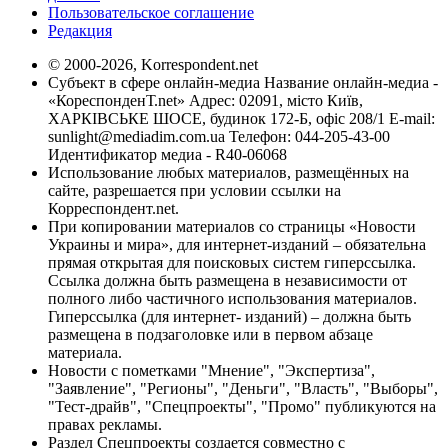
Пользовательское соглашение
Редакция
© 2000-2026, Korrespondent.net
Субъект в сфере онлайн-медиа Название онлайн-медиа -
«КореспонденТ.net» Адрес: 02091, місто Київ,
ХАРКІВСЬКЕ ШОСЕ, будинок 172-Б, офіс 208/1 E-mail:
sunlight@mediadim.com.ua
Телефон: 044-205-43-00
Идентификатор медиа - R40-06068
Использование любых материалов, размещённых на
сайте, разрешается при условии ссылки на
Корреспондент.net.
При копировании материалов со страницы «Новости
Украины и мира», для интернет-изданий – обязательна
прямая открытая для поисковых систем гиперссылка.
Ссылка должна быть размещена в независимости от
полного либо частичного использования материалов.
Гиперссылка (для интернет- изданий) – должна быть
размещена в подзаголовке или в первом абзаце
материала.
Новости с пометками "Мнение", "Экспертиза",
"Заявление", "Регионы", "Деньги", "Власть", "Выборы",
"Тест-драйв", "Спецпроекты", "Промо" публикуются на
правах рекламы.
Раздел Спецпроекты создается совместно с