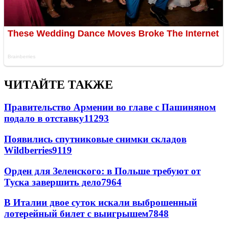
ЧИТАЙТЕ ТАКЖЕ
Правительство Армении во главе с Пашиняном
подало в отставку
11293
Появились спутниковые снимки складов
Wildberries
9119
Орден для Зеленского: в Польше требуют от
Туска завершить дело
7964
В Италии двое суток искали выброшенный
лотерейный билет с выигрышем
7848