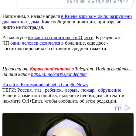
Напомним, в начале апреля
в Киеве взрывом было разрушено
два частных дома
. Как сообщили в полиции, при взрыве
никто не пострадал.
А накануне
взрыв газа произошел в Одессе
. В результате
ЧП
один человек скончался
в больнице, еще двое -
госпитализированы в состоянии средней тяжести.
Новости от
Корреспондент.net
в Telegram. Подписывайтесь
на наш канал
https://t.me/korrespondentnet
Читайте Korrespondent.net в Google News
ТЕГИ:
Россия
,
газ
,
ребенок
,
взрыв
,
пожар
,
обрушение
Если вы заметили ошибку, выделите необходимый текст и
нажмите Ctrl+Enter, чтобы сообщить об этом редакции.