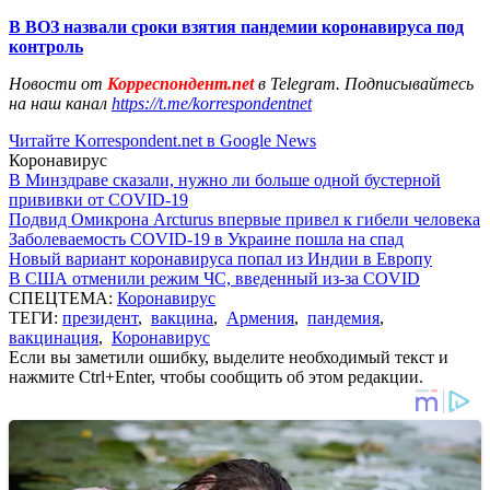
В ВОЗ назвали сроки взятия пандемии коронавируса под
контроль
Новости от
Корреспондент.net
в Telegram. Подписывайтесь
на наш канал
https://t.me/korrespondentnet
Читайте Korrespondent.net в Google News
Коронавирус
В Минздраве сказали, нужно ли больше одной бустерной
прививки от COVID-19
Подвид Омикрона Arcturus впервые привел к гибели человека
Заболеваемость COVID-19 в Украине пошла на спад
Новый вариант коронавируса попал из Индии в Европу
В США отменили режим ЧС, введенный из-за COVID
СПЕЦТЕМА:
Коронавирус
ТЕГИ:
президент
,
вакцина
,
Армения
,
пандемия
,
вакцинация
,
Коронавирус
Если вы заметили ошибку, выделите необходимый текст и
нажмите Ctrl+Enter, чтобы сообщить об этом редакции.