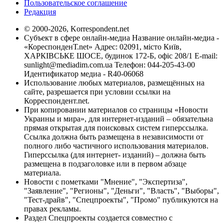
Пользовательское соглашение
Редакция
© 2000-2026, Korrespondent.net
Субъект в сфере онлайн-медиа Название онлайн-медиа -
«КореспонденТ.net» Адрес: 02091, місто Київ,
ХАРКІВСЬКЕ ШОСЕ, будинок 172-Б, офіс 208/1 E-mail:
sunlight@mediadim.com.ua
Телефон: 044-205-43-00
Идентификатор медиа - R40-06068
Использование любых материалов, размещённых на
сайте, разрешается при условии ссылки на
Корреспондент.net.
При копировании материалов со страницы «Новости
Украины и мира», для интернет-изданий – обязательна
прямая открытая для поисковых систем гиперссылка.
Ссылка должна быть размещена в независимости от
полного либо частичного использования материалов.
Гиперссылка (для интернет- изданий) – должна быть
размещена в подзаголовке или в первом абзаце
материала.
Новости с пометками "Мнение", "Экспертиза",
"Заявление", "Регионы", "Деньги", "Власть", "Выборы",
"Тест-драйв", "Спецпроекты", "Промо" публикуются на
правах рекламы.
Раздел Спецпроекты создается совместно с