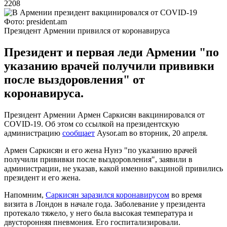
2208
Фото: president.am
Президент Армении привился от коронавируса
Президент и первая леди Армении "по
указанию врачей получили прививки
после выздоровления" от
коронавируса.
Президент Армении Армен Саркисян вакцинировался от
COVID-19. Об этом со ссылкой на президентскую
администрацию
сообщает
Aysor.am во вторник, 20 апреля.
Армен Саркисян и его жена Нунэ "по указанию врачей
получили прививки после выздоровления", заявили в
администрации, не указав, какой именно вакциной привились
президент и его жена.
Напомним,
Саркисян заразился коронавирусом
во время
визита в Лондон в начале года. Заболевание у президента
протекало тяжело, у него была высокая температура и
двусторонняя пневмония. Его госпитализировали.