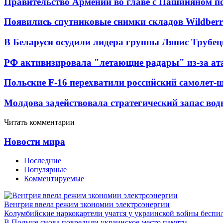
Правительство Армении во главе с Пашиняном по
Появились спутниковые снимки складов Wildberr
В Беларуси осудили лидера группы Ляпис Трубе
РФ активизировала "летающие радары" из-за а
Польские F-16 перехватили российский самолет-
Молдова задействовала стратегический запас вод
Читать комментарии
Новости мира
Последние
Популярные
Комментируемые
Венгрия ввела режим экономии электроэнергии
Колумбийские наркокартели учатся у украинской войны бесп
В Польше снова повредили украинское место памяти