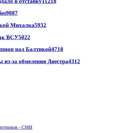
дало в отставку
11218
ies
9087
цкой Михалка
5932
так ВСУ
5022
шпион над Балтикой
4718
ы из-за обмеления Днестра
4312
илотников - СМИ