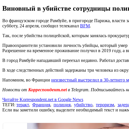
Виновный в убийстве сотрудницы полиц
Во французском городе Рамбуйе, в пригороде Парижа, власти 
субботу, 24 апреля, сообщил телеканал
BFM
.
Так, после убийства полицейской, которым занялась прокурат
Правоохранители установили личность убийцы, который умер в
Разрешение на временное проживание получил в 2019 году, а вид
В город Рамбуйе нападавший переехал недавно. Работал достав
В ходе следственных действий задержаны три человека из окр
Напомним, во Франции
неизвестный выстрелил в 30-летнего 
Новости от
Корреспондент.net
в Telegram. Подписывайтесь н
Читайте Korrespondent.net в Google News
ТЕГИ:
теракт
,
Франция
,
полиция
,
убийство
,
тероризм
,
задер
Если вы заметили ошибку, выделите необходимый текст и нажми