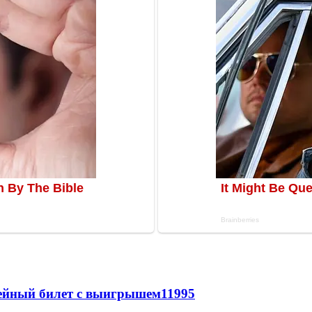
рейный билет с выигрышем
11995