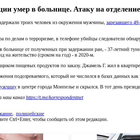
ии умер в больнице. Атаку на отделение
задержали троих человек из окружения мужчины,
зарезавшего 4
ура по делам о терроризме, в телефоне убийцы следователи обн
 больнице от полученных при задержании ран, - 37-летний тун
 на жительство (сроком на год) - в 2020-м.
щиком пищевых продуктов по заказу. Джамель Г. жил в квартире
ужения подозреваемого, который не числился в базах данных ка
мужчину
в центре города Монпелье и скрылся. В тот день прези
а наш канал
https://t.me/korrespondentnet
жание
,
полицейские
те Ctrl+Enter, чтобы сообщить об этом редакции.