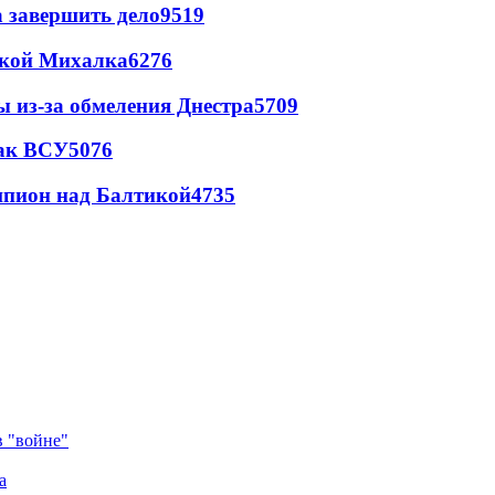
а завершить дело
9519
цкой Михалка
6276
ы из-за обмеления Днестра
5709
так ВСУ
5076
шпион над Балтикой
4735
в "войне"
а