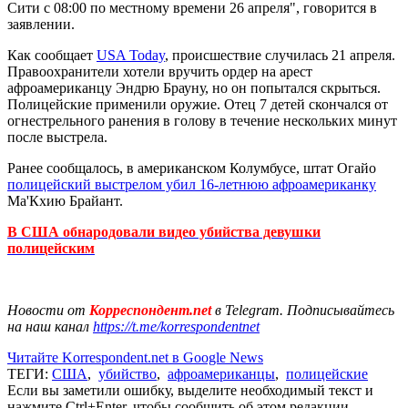
Сити с 08:00 по местному времени 26 апреля", говорится в
заявлении.
Как сообщает
USA Today
, происшествие случилась 21 апреля.
Правоохранители хотели вручить ордер на арест
афроамериканцу Эндрю Брауну, но он попытался скрыться.
Полицейские применили оружие. Отец 7 детей скончался от
огнестрельного ранения в голову в течение нескольких минут
после выстрела.
Ранее сообщалось, в американском Колумбусе, штат Огайо
полицейский выстрелом убил 16-летнюю афроамериканку
Ма'Кхию Брайант.
В США обнародовали видео убийства девушки
полицейским
Новости от
Корреспондент.net
в Telegram. Подписывайтесь
на наш канал
https://t.me/korrespondentnet
Читайте Korrespondent.net в Google News
ТЕГИ:
США
,
убийство
,
афроамериканцы
,
полицейские
Если вы заметили ошибку, выделите необходимый текст и
нажмите Ctrl+Enter, чтобы сообщить об этом редакции.