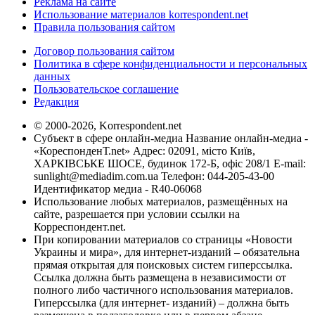
Реклама на сайте
Использование материалов korrespondent.net
Правила пользования сайтом
Договор пользования сайтом
Политика в сфере конфиденциальности и персональных
данных
Пользовательское соглашение
Редакция
© 2000-2026, Korrespondent.net
Субъект в сфере онлайн-медиа Название онлайн-медиа -
«КореспонденТ.net» Адрес: 02091, місто Київ,
ХАРКІВСЬКЕ ШОСЕ, будинок 172-Б, офіс 208/1 E-mail:
sunlight@mediadim.com.ua
Телефон: 044-205-43-00
Идентификатор медиа - R40-06068
Использование любых материалов, размещённых на
сайте, разрешается при условии ссылки на
Корреспондент.net.
При копировании материалов со страницы «Новости
Украины и мира», для интернет-изданий – обязательна
прямая открытая для поисковых систем гиперссылка.
Ссылка должна быть размещена в независимости от
полного либо частичного использования материалов.
Гиперссылка (для интернет- изданий) – должна быть