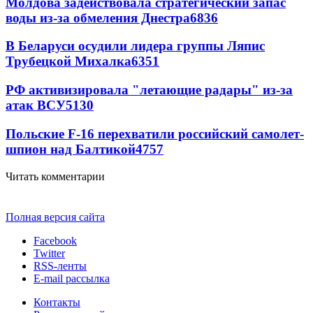
Молдова задействовала стратегический запас
воды из-за обмеления Днестра
6836
В Беларуси осудили лидера группы Ляпис
Трубецкой Михалка
6351
РФ активизировала "летающие радары" из-за
атак ВСУ
5130
Польские F-16 перехватили российский самолет-
шпион над Балтикой
4757
Читать комментарии
Полная версия сайта
Facebook
Twitter
RSS-ленты
E-mail рассылка
Контакты