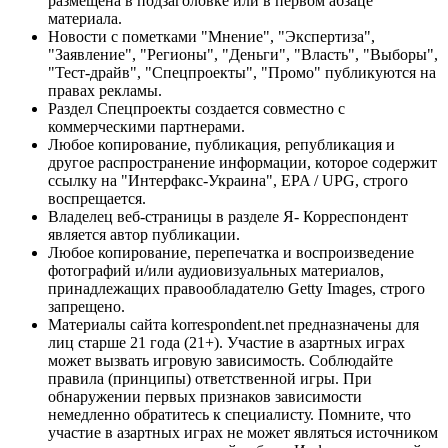
размещена в подзаголовке или в первом абзаце
материала.
Новости с пометками "Мнение", "Экспертиза",
"Заявление", "Регионы", "Деньги", "Власть", "Выборы",
"Тест-драйв", "Спецпроекты", "Промо" публикуются на
правах рекламы.
Раздел Спецпроекты создается совместно с
коммерческими партнерами.
Любое копирование, публикация, републикация и
другое распространение информации, которое содержит
ссылку на "Интерфакс-Украина", EPA / UPG, строго
воспрещается.
Владелец веб-страницы в разделе Я- Корреспондент
является автор публикации.
Любое копирование, перепечатка и воспроизведение
фотографий и/или аудиовизуальных материалов,
принадлежащих правообладателю Getty Images, строго
запрещено.
Материалы сайта korrespondent.net предназначены для
лиц старше 21 года (21+). Участие в азартных играх
может вызвать игровую зависимость. Соблюдайте
правила (принципы) ответственной игры. При
обнаружении первых признаков зависимости
немедленно обратитесь к специалисту. Помните, что
участие в азартных играх не может являться источником