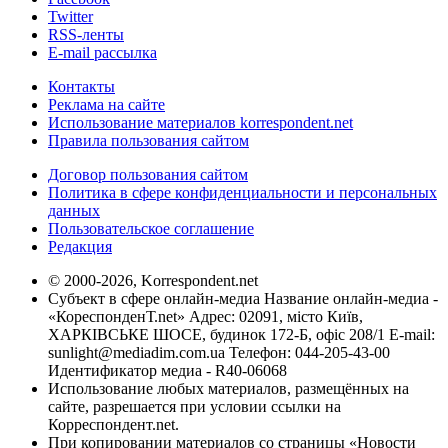
Twitter
RSS-ленты
E-mail рассылка
Контакты
Реклама на сайте
Использование материалов korrespondent.net
Правила пользования сайтом
Договор пользования сайтом
Политика в сфере конфиденциальности и персональных
данных
Пользовательское соглашение
Редакция
© 2000-2026, Korrespondent.net
Субъект в сфере онлайн-медиа Название онлайн-медиа -
«КореспонденТ.net» Адрес: 02091, місто Київ,
ХАРКІВСЬКЕ ШОСЕ, будинок 172-Б, офіс 208/1 E-mail:
sunlight@mediadim.com.ua
Телефон: 044-205-43-00
Идентификатор медиа - R40-06068
Использование любых материалов, размещённых на
сайте, разрешается при условии ссылки на
Корреспондент.net.
При копировании материалов со страницы «Новости