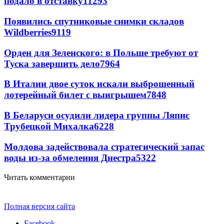
подало в отставку
11293
Появились спутниковые снимки складов
Wildberries
9119
Орден для Зеленского: в Польше требуют от
Туска завершить дело
7964
В Италии двое суток искали выброшенный
лотерейный билет с выигрышем
7848
В Беларуси осудили лидера группы Ляпис
Трубецкой Михалка
6228
Молдова задействовала стратегический запас
воды из-за обмеления Днестра
5322
Читать комментарии
Полная версия сайта
Facebook