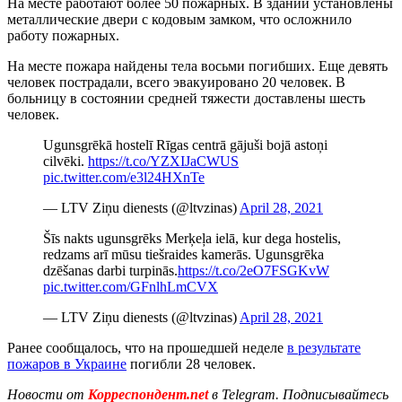
На месте работают более 50 пожарных. В здании установлены
металлические двери с кодовым замком, что осложнило
работу пожарных.
На месте пожара найдены тела восьми погибших. Еще девять
человек пострадали, всего эвакуировано 20 человек. В
больницу в состоянии средней тяжести доставлены шесть
человек.
Ugunsgrēkā hostelī Rīgas centrā gājuši bojā astoņi
cilvēki.
https://t.co/YZXIJaCWUS
pic.twitter.com/e3l24HXnTe
— LTV Ziņu dienests (@ltvzinas)
April 28, 2021
Šīs nakts ugunsgrēks Merķeļa ielā, kur dega hostelis,
redzams arī mūsu tiešraides kamerās. Ugunsgrēka
dzēšanas darbi turpinās.
https://t.co/2eO7FSGKvW
pic.twitter.com/GFnlhLmCVX
— LTV Ziņu dienests (@ltvzinas)
April 28, 2021
Ранее сообщалось, что на прошедшей неделе
в результате
пожаров в Украине
погибли 28 человек.
Новости от
Корреспондент.net
в Telegram. Подписывайтесь