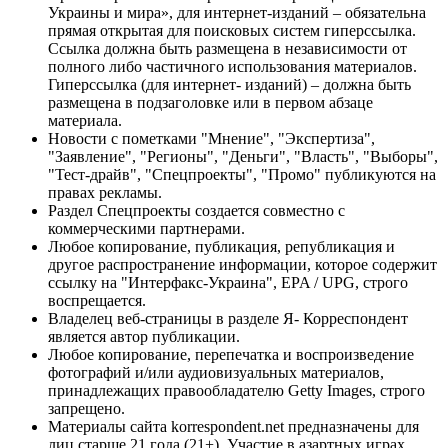
Украины и мира», для интернет-изданий – обязательна
прямая открытая для поисковых систем гиперссылка.
Ссылка должна быть размещена в независимости от
полного либо частичного использования материалов.
Гиперссылка (для интернет- изданий) – должна быть
размещена в подзаголовке или в первом абзаце
материала.
Новости с пометками "Мнение", "Экспертиза",
"Заявление", "Регионы", "Деньги", "Власть", "Выборы",
"Тест-драйв", "Спецпроекты", "Промо" публикуются на
правах рекламы.
Раздел Спецпроекты создается совместно с
коммерческими партнерами.
Любое копирование, публикация, републикация и
другое распространение информации, которое содержит
ссылку на "Интерфакс-Украина", EPA / UPG, строго
воспрещается.
Владелец веб-страницы в разделе Я- Корреспондент
является автор публикации.
Любое копирование, перепечатка и воспроизведение
фотографий и/или аудиовизуальных материалов,
принадлежащих правообладателю Getty Images, строго
запрещено.
Материалы сайта korrespondent.net предназначены для
лиц старше 21 года (21+). Участие в азартных играх