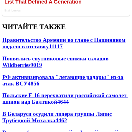
ЧИТАЙТЕ ТАКЖЕ
Правительство Армении во главе с Пашиняном
подало в отставку
11117
Появились спутниковые снимки складов
Wildberries
9019
РФ активизировала "летающие радары" из-за
атак ВСУ
4856
Польские F-16 перехватили российский самолет-
шпион над Балтикой
4644
В Беларуси осудили лидера группы Ляпис
Трубецкой Михалка
4462