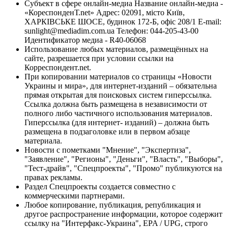
Субъект в сфере онлайн-медиа Название онлайн-медиа -
«КореспонденТ.net» Адрес: 02091, місто Київ,
ХАРКІВСЬКЕ ШОСЕ, будинок 172-Б, офіс 208/1 E-mail:
sunlight@mediadim.com.ua
Телефон: 044-205-43-00
Идентификатор медиа - R40-06068
Использование любых материалов, размещённых на
сайте, разрешается при условии ссылки на
Корреспондент.net.
При копировании материалов со страницы «Новости
Украины и мира», для интернет-изданий – обязательна
прямая открытая для поисковых систем гиперссылка.
Ссылка должна быть размещена в независимости от
полного либо частичного использования материалов.
Гиперссылка (для интернет- изданий) – должна быть
размещена в подзаголовке или в первом абзаце
материала.
Новости с пометками "Мнение", "Экспертиза",
"Заявление", "Регионы", "Деньги", "Власть", "Выборы",
"Тест-драйв", "Спецпроекты", "Промо" публикуются на
правах рекламы.
Раздел Спецпроекты создается совместно с
коммерческими партнерами.
Любое копирование, публикация, републикация и
другое распространение информации, которое содержит
ссылку на "Интерфакс-Украина", EPA / UPG, строго