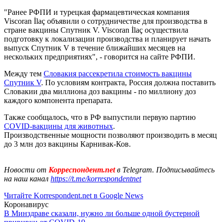
"Ранее РФПИ и турецкая фармацевтическая компания
Viscoran İlaç объявили о сотрудничестве для производства в
стране вакцины Спутник V. Viscoran İlaç осуществила
подготовку к локализации производства и планирует начать
выпуск Спутник V в течение ближайших месяцев на
нескольких предприятиях", - говорится на сайте РФПИ.
Между тем
Словакия рассекретила стоимость вакцины
Спутник V
. По условиям контракта, Россия должна поставить
Словакии два миллиона доз вакцины - по миллиону доз
каждого компонента препарата.
Также сообщалось, что в РФ выпустили первую партию
COVID-вакцины для животных
.
Производственные мощности позволяют производить в месяц
до 3 млн доз вакцины Карнивак-Ков.
Новости от
Корреспондент.net
в Telegram. Подписывайтесь
на наш канал
https://t.me/korrespondentnet
Читайте Korrespondent.net в Google News
Коронавирус
В Минздраве сказали, нужно ли больше одной бустерной