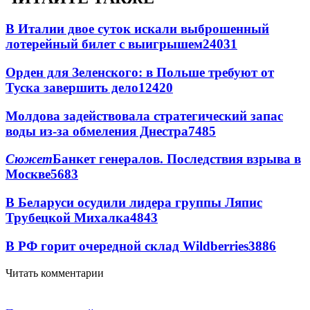
В Италии двое суток искали выброшенный
лотерейный билет с выигрышем
24031
Орден для Зеленского: в Польше требуют от
Туска завершить дело
12420
Молдова задействовала стратегический запас
воды из-за обмеления Днестра
7485
Сюжет
Банкет генералов. Последствия взрыва в
Москве
5683
В Беларуси осудили лидера группы Ляпис
Трубецкой Михалка
4843
В РФ горит очередной склад Wildberries
3886
Читать комментарии