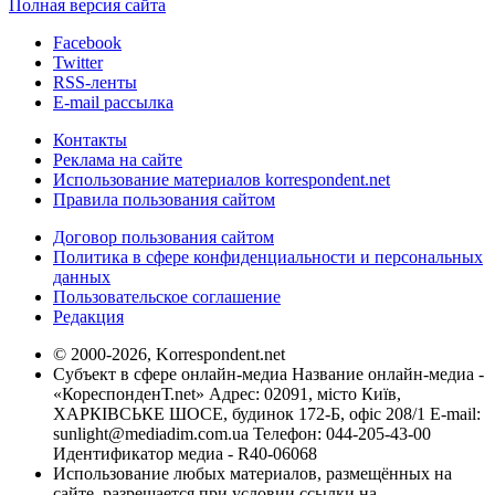
Полная версия сайта
Facebook
Twitter
RSS-ленты
E-mail рассылка
Контакты
Реклама на сайте
Использование материалов korrespondent.net
Правила пользования сайтом
Договор пользования сайтом
Политика в сфере конфиденциальности и персональных
данных
Пользовательское соглашение
Редакция
© 2000-2026, Korrespondent.net
Субъект в сфере онлайн-медиа Название онлайн-медиа -
«КореспонденТ.net» Адрес: 02091, місто Київ,
ХАРКІВСЬКЕ ШОСЕ, будинок 172-Б, офіс 208/1 E-mail:
sunlight@mediadim.com.ua
Телефон: 044-205-43-00
Идентификатор медиа - R40-06068
Использование любых материалов, размещённых на
сайте, разрешается при условии ссылки на