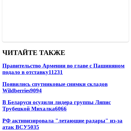
ЧИТАЙТЕ ТАКЖЕ
Правительство Армении во главе с Пашиняном
подало в отставку
11231
Появились спутниковые снимки складов
Wildberries
9094
В Беларуси осудили лидера группы Ляпис
Трубецкой Михалка
6066
РФ активизировала "летающие радары" из-за
атак ВСУ
5035