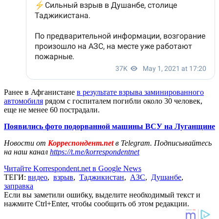
Ранее в Афганистане
в результате взрыва заминированного
автомобиля
рядом с госпиталем погибли около 30 человек,
еще не менее 60 пострадали.
Появились фото подорванной машины ВСУ на Луганщине
Новости от
Корреспондент.net
в Telegram. Подписывайтесь
на наш канал
https://t.me/korrespondentnet
Читайте Korrespondent.net в Google News
ТЕГИ:
видео
,
взрыв
,
Таджикистан
,
АЗС
,
Душанбе
,
заправка
Если вы заметили ошибку, выделите необходимый текст и
нажмите Ctrl+Enter, чтобы сообщить об этом редакции.