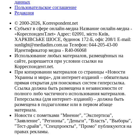
данных
Пользовательское соглашение
Редакция
© 2000-2026, Korrespondent.net
Субъект в сфере онлайн-медиа Название онлайн-медиа -
«КореспонденТ.net» Адрес: 02091, місто Київ,
ХАРКІВСЬКЕ ШОСЕ, будинок 172-Б, офіс 208/1 E-mail:
sunlight@mediadim.com.ua
Телефон: 044-205-43-00
Идентификатор медиа - R40-06068
Использование любых материалов, размещённых на
сайте, разрешается при условии ссылки на
Корреспондент.net.
При копировании материалов со страницы «Новости
Украины и мира», для интернет-изданий – обязательна
прямая открытая для поисковых систем гиперссылка.
Ссылка должна быть размещена в независимости от
полного либо частичного использования материалов.
Гиперссылка (для интернет- изданий) – должна быть
размещена в подзаголовке или в первом абзаце
материала.
Новости с пометками "Мнение", "Экспертиза",
"Заявление", "Регионы", "Деньги", "Власть", "Выборы",
"Тест-драйв", "Спецпроекты", "Промо" публикуются на
правах рекламы.