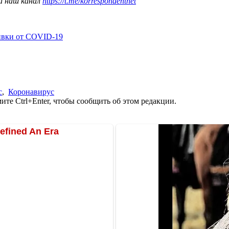
а наш канал
https://t.me/korrespondentnet
ивки от COVID-19
с
,
Коронавирус
те Ctrl+Enter, чтобы сообщить об этом редакции.