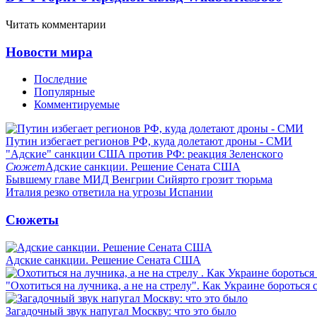
Читать комментарии
Новости мира
Последние
Популярные
Комментируемые
Путин избегает регионов РФ, куда долетают дроны - СМИ
"Адские" санкции США против РФ: реакция Зеленского
Сюжет
Адские санкции. Решение Сената США
Бывшему главе МИД Венгрии Сийярто грозит тюрьма
Италия резко ответила на угрозы Испании
Сюжеты
Адские санкции. Решение Сената США
"Охотиться на лучника, а не на стрелу". Как Украине бороться 
Загадочный звук напугал Москву: что это было