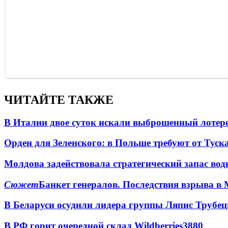
ЧИТАЙТЕ ТАКЖЕ
В Италии двое суток искали выброшенный лоте
Орден для Зеленского: в Польше требуют от Туск
Молдова задействовала стратегический запас вод
Сюжет
Банкет генералов. Последствия взрыва в 
В Беларуси осудили лидера группы Ляпис Трубе
В РФ горит очередной склад Wildberries
3880