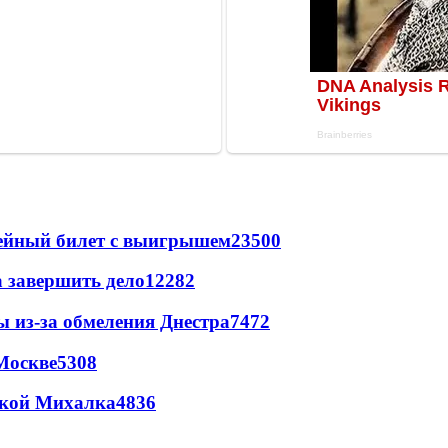
рейный билет с выигрышем
23500
а завершить дело
12282
ы из-за обмеления Днестра
7472
Москве
5308
цкой Михалка
4836