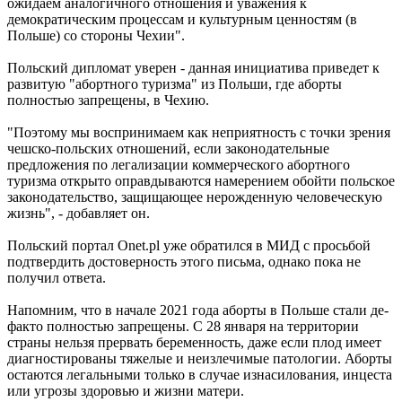
ожидаем аналогичного отношения и уважения к
демократическим процессам и культурным ценностям (в
Польше) со стороны Чехии".
Польский дипломат уверен - данная инициатива приведет к
развитую "абортного туризма" из Польши, где аборты
полностью запрещены, в Чехию.
"Поэтому мы воспринимаем как неприятность с точки зрения
чешско-польских отношений, если законодательные
предложения по легализации коммерческого абортного
туризма открыто оправдываются намерением обойти польское
законодательство, защищающее нерожденную человеческую
жизнь", - добавляет он.
Польский портал Onet.pl уже обратился в МИД с просьбой
подтвердить достоверность этого письма, однако пока не
получил ответа.
Напомним, что в начале 2021 года аборты в Польше стали де-
факто полностью запрещены. С 28 января на территории
страны нельзя прервать беременность, даже если плод имеет
диагностированы тяжелые и неизлечимые патологии. Аборты
остаются легальными только в случае изнасилования, инцеста
или угрозы здоровью и жизни матери.