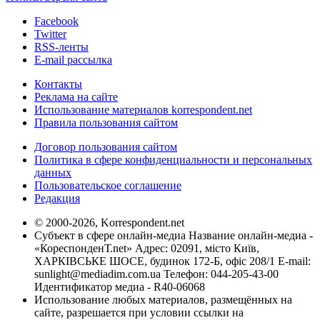
Facebook
Twitter
RSS-ленты
E-mail рассылка
Контакты
Реклама на сайте
Использование материалов korrespondent.net
Правила пользования сайтом
Договор пользования сайтом
Политика в сфере конфиденциальности и персональных
данных
Пользовательское соглашение
Редакция
© 2000-2026, Korrespondent.net
Субъект в сфере онлайн-медиа Название онлайн-медиа -
«КореспонденТ.net» Адрес: 02091, місто Київ,
ХАРКІВСЬКЕ ШОСЕ, будинок 172-Б, офіс 208/1 E-mail:
sunlight@mediadim.com.ua
Телефон: 044-205-43-00
Идентификатор медиа - R40-06068
Использование любых материалов, размещённых на
сайте, разрешается при условии ссылки на