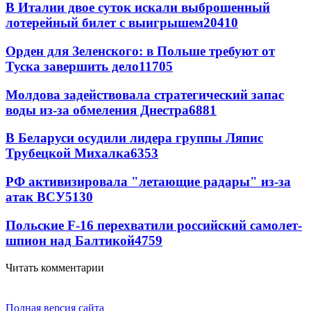
В Италии двое суток искали выброшенный
лотерейный билет с выигрышем
20410
Орден для Зеленского: в Польше требуют от
Туска завершить дело
11705
Молдова задействовала стратегический запас
воды из-за обмеления Днестра
6881
В Беларуси осудили лидера группы Ляпис
Трубецкой Михалка
6353
РФ активизировала "летающие радары" из-за
атак ВСУ
5130
Польские F-16 перехватили российский самолет-
шпион над Балтикой
4759
Читать комментарии
Полная версия сайта