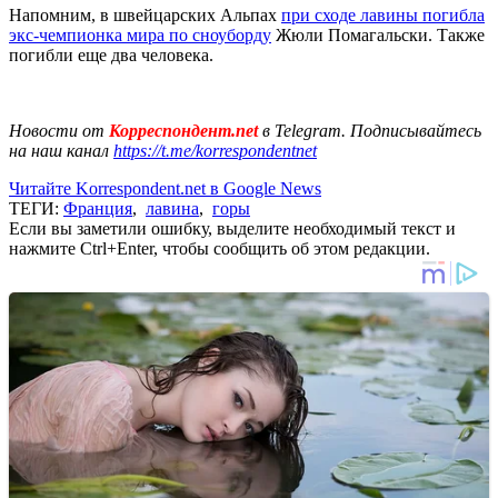
Напомним, в швейцарских Альпах
при сходе лавины погибла
экс-чемпионка мира по сноуборду
Жюли Помагальски. Также
погибли еще два человека.
Новости от
Корреспондент.net
в Telegram. Подписывайтесь
на наш канал
https://t.me/korrespondentnet
Читайте Korrespondent.net в Google News
ТЕГИ:
Франция
,
лавина
,
горы
Если вы заметили ошибку, выделите необходимый текст и
нажмите Ctrl+Enter, чтобы сообщить об этом редакции.