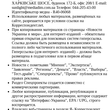
ХАРКІВСЬКЕ ШОСЕ, будинок 172-Б, офіс 208/1 E-mail:
sunlight@mediadim.com.ua
Телефон: 044-205-43-00
Идентификатор медиа - R40-06068
Использование любых материалов, размещённых на
сайте, разрешается при условии ссылки на
Корреспондент.net.
При копировании материалов со страницы «Новости
Украины и мира», для интернет-изданий – обязательна
прямая открытая для поисковых систем гиперссылка.
Ссылка должна быть размещена в независимости от
полного либо частичного использования материалов.
Гиперссылка (для интернет- изданий) – должна быть
размещена в подзаголовке или в первом абзаце
материала.
Новости с пометками "Мнение", "Экспертиза",
"Заявление", "Регионы", "Деньги", "Власть", "Выборы",
"Тест-драйв", "Спецпроекты", "Промо" публикуются на
правах рекламы.
Раздел Спецпроекты создается совместно с
коммерческими партнерами.
Любое копирование, публикация, републикация и
другое распространение информации, которое содержит
ссылку на "Интерфакс-Украина", EPA / UPG, строго
воспрещается.
Владелец веб-страницы в разделе Я- Корреспондент