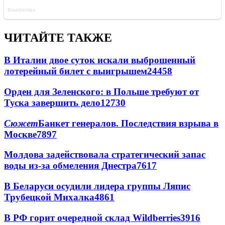
ЧИТАЙТЕ ТАКЖЕ
В Италии двое суток искали выброшенный
лотерейный билет с выигрышем
24458
Орден для Зеленского: в Польше требуют от
Туска завершить дело
12730
Сюжет
Банкет генералов. Последствия взрыва в
Москве
7897
Молдова задействовала стратегический запас
воды из-за обмеления Днестра
7617
В Беларуси осудили лидера группы Ляпис
Трубецкой Михалка
4861
В РФ горит очередной склад Wildberries
3916