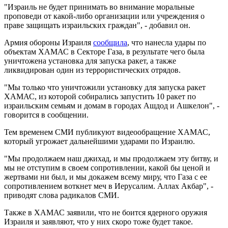
"Израиль не будет принимать во внимание моральные
проповеди от какой-либо организации или учреждения о
праве защищать израильских граждан", - добавил он.
Армия обороны Израиля
сообщила
, что нанесла удары по
объектам ХАМАС в Секторе Газа, в результате чего была
уничтожена установка для запуска ракет, а также
ликвидирован один из террористических отрядов.
"Мы только что уничтожили установку для запуска ракет
ХАМАС, из которой собирались запустить 10 ракет по
израильским семьям и домам в городах Ашдод и Ашкелон", -
говорится в сообщении.
Тем временем СМИ публикуют видеообращение ХАМАС,
который угрожает дальнейшими ударами по Израилю.
"Мы продолжаем наш джихад, и мы продолжаем эту битву, и
мы не отступим в своем сопротивлении, какой бы ценой и
жертвами ни был, и мы докажем всему миру, что Газа с ее
сопротивлением воткнет меч в Иерусалим. Аллах Акбар", -
приводят слова радикалов СМИ.
Также в ХАМАС заявили, что не боится ядерного оружия
Израиля и заявляют, что у них скоро тоже будет такое.