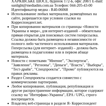
ХАРКІВСЬКЕ ШОСЕ, будинок 172-Б, офіс 208/1 E-mail:
sunlight@mediadim.com.ua
Телефон: 044-205-43-00
Идентификатор медиа - R40-06068
Использование любых материалов, размещённых на
сайте, разрешается при условии ссылки на
Корреспондент.net.
При копировании материалов со страницы «Новости
Украины и мира», для интернет-изданий – обязательна
прямая открытая для поисковых систем гиперссылка.
Ссылка должна быть размещена в независимости от
полного либо частичного использования материалов.
Гиперссылка (для интернет- изданий) – должна быть
размещена в подзаголовке или в первом абзаце
материала.
Новости с пометками "Мнение", "Экспертиза",
"Заявление", "Регионы", "Деньги", "Власть", "Выборы",
"Тест-драйв", "Спецпроекты", "Промо" публикуются на
правах рекламы.
Раздел Спецпроекты создается совместно с
коммерческими партнерами.
Любое копирование, публикация, републикация и
другое распространение информации, которое содержит
ссылку на "Интерфакс-Украина", EPA / UPG, строго
воспрещается.
Владелец веб-страницы в разделе Я- Корреспондент