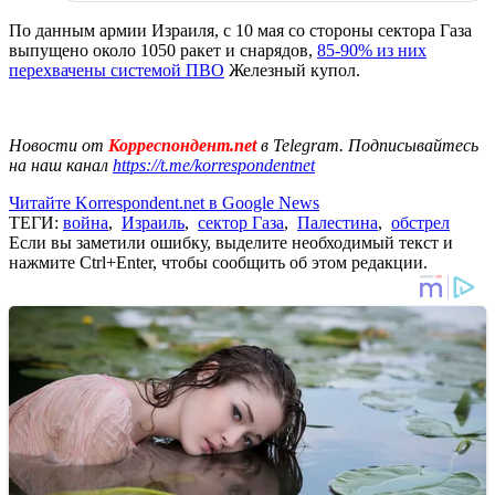
По данным армии Израиля, с 10 мая со стороны сектора Газа
выпущено около 1050 ракет и снарядов,
85-90% из них
перехвачены системой ПВО
Железный купол.
Новости от
Корреспондент.net
в Telegram. Подписывайтесь
на наш канал
https://t.me/korrespondentnet
Читайте Korrespondent.net в Google News
ТЕГИ:
война
,
Израиль
,
сектор Газа
,
Палестина
,
обстрел
Если вы заметили ошибку, выделите необходимый текст и
нажмите Ctrl+Enter, чтобы сообщить об этом редакции.