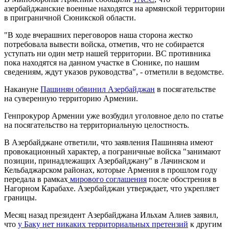
азербайджанские военные находятся на армянской территории
в приграничной Сюникской области.
"В ходе вчерашних переговоров наша сторона жестко
потребовала вывести войска, отметив, что не собирается
уступать ни один метр нашей территории. ВС противника
пока находятся на данном участке в Сюнике, по нашим
сведениям, ждут указов руководства", - отметили в ведомстве.
Накануне
Пашинян обвинил Азербайджан
в посягательстве
на суверенную территорию Армении.
Генпрокурор Армении уже возбудил уголовное дело по статье
на посягательство на территориальную целостность.
В Азербайджане ответили, что заявления Пашиняна имеют
провокационный характер, а пограничные войска "занимают
позиции, принадлежащих Азербайджану" в Лачинском и
Кельбаджарском районах, которые Армения в прошлом году
передала в рамках
мирового соглашения
после обострения в
Нагорном Карабахе. Азербайджан утверждает, что укрепляет
границы.
Месяц назад президент Азербайджана Ильхам Алиев заявил,
что
у Баку нет никаких территориальных претензий
к другим