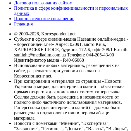
Договор пользования сайтом
Политика в сфере конфиденциальности и персональных
данных
Пользовательское соглашение
Редакция
© 2000-2026, Korrespondent.net
Субъект в сфере онлайн-медиа Название онлайн-медиа -
«КореспонденТ.net» Адрес: 02091, місто Київ,
ХАРКІВСЬКЕ ШОСЕ, будинок 172-Б, офіс 208/1 E-mail:
sunlight@mediadim.com.ua
Телефон: 044-205-43-00
Идентификатор медиа - R40-06068
Использование любых материалов, размещённых на
сайте, разрешается при условии ссылки на
Корреспондент.net.
При копировании материалов со страницы «Новости
Украины и мира», для интернет-изданий – обязательна
прямая открытая для поисковых систем гиперссылка.
Ссылка должна быть размещена в независимости от
полного либо частичного использования материалов.
Гиперссылка (для интернет- изданий) – должна быть
размещена в подзаголовке или в первом абзаце
материала.
Новости с пометками "Мнение", "Экспертиза",
"Заявление", "Регионы", "Деньги", "Власть", "Выборы",