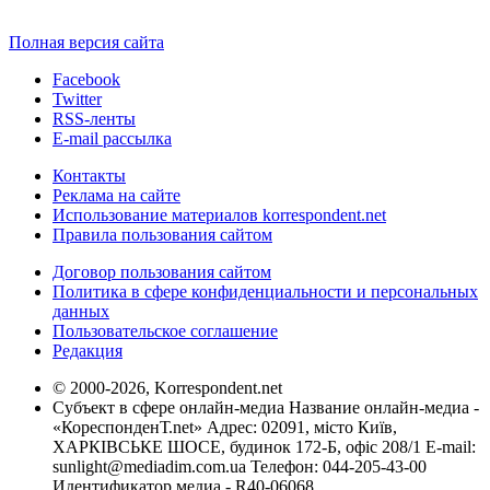
Полная версия сайта
Facebook
Twitter
RSS-ленты
E-mail рассылка
Контакты
Реклама на сайте
Использование материалов korrespondent.net
Правила пользования сайтом
Договор пользования сайтом
Политика в сфере конфиденциальности и персональных
данных
Пользовательское соглашение
Редакция
© 2000-2026, Korrespondent.net
Субъект в сфере онлайн-медиа Название онлайн-медиа -
«КореспонденТ.net» Адрес: 02091, місто Київ,
ХАРКІВСЬКЕ ШОСЕ, будинок 172-Б, офіс 208/1 E-mail:
sunlight@mediadim.com.ua
Телефон: 044-205-43-00
Идентификатор медиа - R40-06068