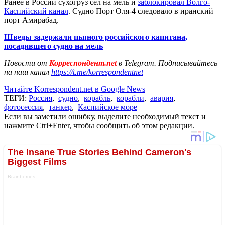
Ранее в России сухогруз сел на мель и
заблокировал Волго-
Каспийский канал
. Судно Порт Оля-4 следовало в иранский
порт Амирабад.
Шведы задержали пьяного российского капитана,
посадившего судно на мель
Новости от
Корреспондент.net
в Telegram. Подписывайтесь
на наш канал
https://t.me/korrespondentnet
Читайте Korrespondent.net в Google News
ТЕГИ:
Россия
,
судно
,
корабль
,
корабли
,
авария
,
фотосессия
,
танкер
,
Каспийское море
Если вы заметили ошибку, выделите необходимый текст и
нажмите Ctrl+Enter, чтобы сообщить об этом редакции.