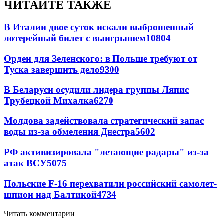
ЧИТАЙТЕ ТАКЖЕ
В Италии двое суток искали выброшенный
лотерейный билет с выигрышем
10804
Орден для Зеленского: в Польше требуют от
Туска завершить дело
9300
В Беларуси осудили лидера группы Ляпис
Трубецкой Михалка
6270
Молдова задействовала стратегический запас
воды из-за обмеления Днестра
5602
РФ активизировала "летающие радары" из-за
атак ВСУ
5075
Польские F-16 перехватили российский самолет-
шпион над Балтикой
4734
Читать комментарии