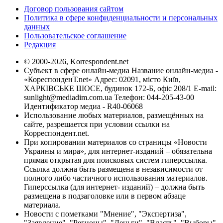
Договор пользования сайтом
Политика в сфере конфиденциальности и персональных
данных
Пользовательское соглашение
Редакция
© 2000-2026, Korrespondent.net
Субъект в сфере онлайн-медиа Название онлайн-медиа -
«КореспонденТ.net» Адрес: 02091, місто Київ,
ХАРКІВСЬКЕ ШОСЕ, будинок 172-Б, офіс 208/1 E-mail:
sunlight@mediadim.com.ua
Телефон: 044-205-43-00
Идентификатор медиа - R40-06068
Использование любых материалов, размещённых на
сайте, разрешается при условии ссылки на
Корреспондент.net.
При копировании материалов со страницы «Новости
Украины и мира», для интернет-изданий – обязательна
прямая открытая для поисковых систем гиперссылка.
Ссылка должна быть размещена в независимости от
полного либо частичного использования материалов.
Гиперссылка (для интернет- изданий) – должна быть
размещена в подзаголовке или в первом абзаце
материала.
Новости с пометками "Мнение", "Экспертиза",
"Заявление", "Регионы", "Деньги", "Власть", "Выборы",