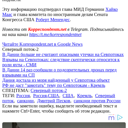
Эту информацию подтвердил глава МИД Германии
Хайко
Маас
и глава комитета по иностранным делам Сената
Конгресса США
Роберт Менендес
.
Новости от
Корреспондент.net
в Telegram. Подписывайтесь
на наш канал
https://t.me/korrespondentnet
Читайте Korrespondent.net в Google News
Северный поток-2
В Дании больше не считают опасными утечки на Севпотоках
Взрывы на Севпотоках: следствие скептически относится к
роли яхты - СМИ
В Дании 14 раз сообщали о подозрительных дронах перед
взрывами на СП
Дания достала из моря найденный у Севпотока объект
РФ не даст "замотать" тему по Севпотокам - Кремль
СПЕЦТЕМА:
Северный поток-2
ТЕГИ:
Россия
,
Россия-США
,
США
,
Кремль
,
Северный
поток
,
санкции
,
Дмитрий Песков
,
санкции против России
Если вы заметили ошибку, выделите необходимый текст и
нажмите Ctrl+Enter, чтобы сообщить об этом редакции.