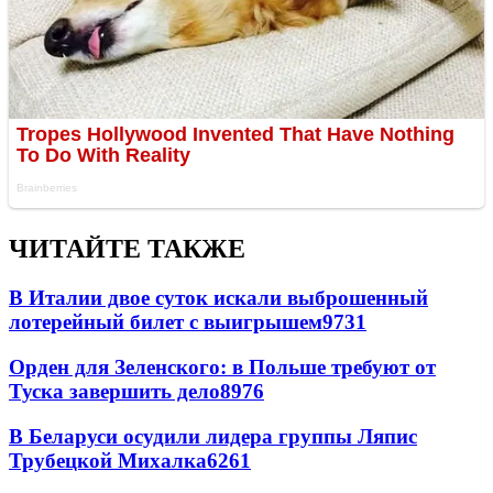
ЧИТАЙТЕ ТАКЖЕ
В Италии двое суток искали выброшенный
лотерейный билет с выигрышем
9731
Орден для Зеленского: в Польше требуют от
Туска завершить дело
8976
В Беларуси осудили лидера группы Ляпис
Трубецкой Михалка
6261