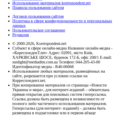
Использование материалов korrespondent.net
Правила пользования сайтом
Договор пользования сайтом
Политика в сфере конфиденциальности и персональных
данных
Пользовательское соглашение
Редакция
© 2000-2026, Korrespondent.net
Субъект в сфере онлайн-медиа Название онлайн-медиа -
«КореспонденТ.net» Адрес: 02091, місто Київ,
ХАРКІВСЬКЕ ШОСЕ, будинок 172-Б, офіс 208/1 E-mail:
sunlight@mediadim.com.ua
Телефон: 044-205-43-00
Идентификатор медиа - R40-06068
Использование любых материалов, размещённых на
сайте, разрешается при условии ссылки на
Корреспондент.net.
При копировании материалов со страницы «Новости
Украины и мира», для интернет-изданий – обязательна
прямая открытая для поисковых систем гиперссылка.
Ссылка должна быть размещена в независимости от
полного либо частичного использования материалов.
Гиперссылка (для интернет- изданий) – должна быть
размещена в подзаголовке или в первом абзаце