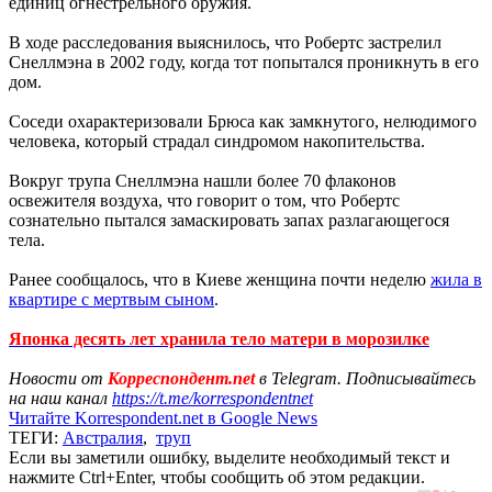
единиц огнестрельного оружия.
В ходе расследования выяснилось, что Робертс застрелил
Снеллмэна в 2002 году, когда тот попытался проникнуть в его
дом.
Соседи охарактеризовали Брюса как замкнутого, нелюдимого
человека, который страдал синдромом накопительства.
Вокруг трупа Снеллмэна нашли более 70 флаконов
освежителя воздуха, что говорит о том, что Робертс
сознательно пытался замаскировать запах разлагающегося
тела.
Ранее сообщалось, что в Киеве женщина почти неделю
жила в
квартире с мертвым сыном
.
Японка десять лет хранила тело матери в морозилке
Новости от
Корреспондент.net
в Telegram. Подписывайтесь
на наш канал
https://t.me/korrespondentnet
Читайте Korrespondent.net в Google News
ТЕГИ:
Австралия
,
труп
Если вы заметили ошибку, выделите необходимый текст и
нажмите Ctrl+Enter, чтобы сообщить об этом редакции.