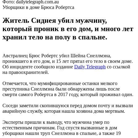
Фото: dailytelegraph.com.au
Уборщики в доме Брюса Робертса
Житель Сиднея убил мужчину,
который проник в его дом, и много лет
хранил тело на полу в спальне.
Австралиец Брюс Робертс убил Шейна Снеллмэна,
проникшего в его дом, и 15 лет прятал его тело в своем доме.
Об инциденте сообщило издание
Daily Telegraph
со ссылкой
на правоохранителей.
Отмечается, что мумифицированные останки мелкого
преступника Снеллмэна были обнаружены лишь после
смерти самого Робертса в 2017 году, который проживал один.
Соседи заметили скопившуюся перед домом почту и вызвали
аварийную службу, которая нашла хозяина дома мертвым.
Эксперты пришли к выводу, что мужчина умер по
естественным причинам. Год спустя вызванные в дом
уборщики нашли труп Снеллмэна в спальне, а также 19