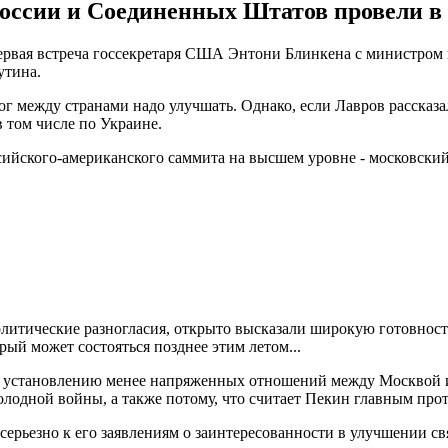
оссии и Соединенных Штатов провели в 
первая встреча госсекретаря США Энтони Блинкена с министро
утина.
ог между странами надо улучшать. Однако, если Лавров рассказ
 том числе по Украине.
ссийского-американского саммита на высшем уровне - московски
литические разногласия, открыто высказали широкую готовность
ый может состояться позднее этим летом...
к установлению менее напряженных отношений между Москвой и 
олодной войны, а также потому, что считает Пекин главным пр
ерьезно к его заявлениям о заинтересованности в улучшении св