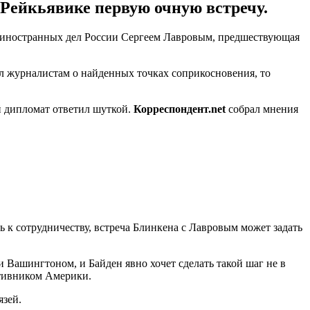
Рейкьявике первую очную встречу.
м иностранных дел России Сергеем Лавровым, предшествующая
ал журналистам о найденных точках соприкосновения, то
й дипломат ответил шуткой.
Корреспондент.net
собрал мнения
 к сотрудничеству, встреча Блинкена с Лавровым может задать
Вашингтоном, и Байден явно хочет сделать такой шаг не в
отивником Америки.
язей.