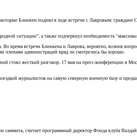
в, которые Блинкен поднял в ходе встречи с Лавровым: граждан
родной ситуации", а также подчеркнул необходимость "максима
 Во время встречи Блинкена и Лаврова, вероятно, возник вопр
ми членами администраций вряд ли смотрелись бы хорошо.
ий стоял жесткий разговор. 17 мая на пресс-конференции в Мо
оездкой журналистов на самую северную военную базу и предшес
ние саммита, считает программный директор Фонда клуба Валда