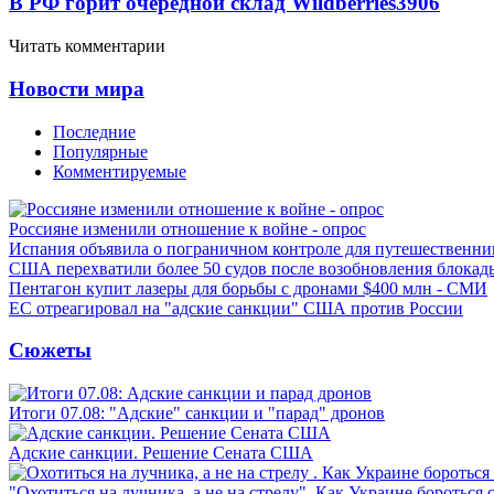
В РФ горит очередной склад Wildberries
3906
Читать комментарии
Новости мира
Последние
Популярные
Комментируемые
Россияне изменили отношение к войне - опрос
Испания объявила о пограничном контроле для путешественни
США перехватили более 50 судов после возобновления блокад
Пентагон купит лазеры для борьбы с дронами $400 млн - СМИ
ЕС отреагировал на "адские санкции" США против России
Сюжеты
Итоги 07.08: "Адские" санкции и "парад" дронов
Адские санкции. Решение Сената США
"Охотиться на лучника, а не на стрелу". Как Украине бороться 