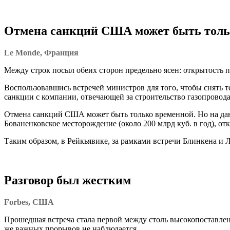
Отмена санкций США может быть толь
Le Monde, Франция
Между строк посыл обеих сторон предельно ясен: открытость пл
Воспользовавшись встречей министров для того, чтобы снять 
санкции с компании, отвечающей за строительство газопровода 
Отмена санкций США может быть только временной. Но на данн
Бованенковское месторождение (около 200 млрд куб. в год), отк
Таким образом, в Рейкьявике, за рамками встречи Блинкена и
Разговор был жестким
Forbes, США
Прошедшая встреча стала первой между столь высокопоставле
же важных прорывов не наблюдается.