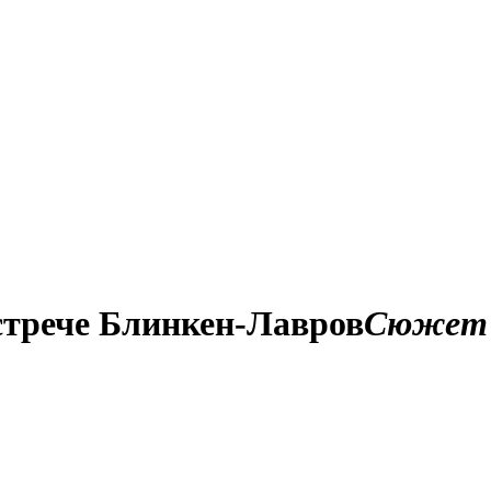
встрече Блинкен-Лавров
Сюжет