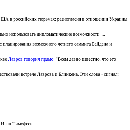
е США в российских тюрьмах; разногласия в отношении Украины
льно использовать дипломатические возможности"...
ос планирования возможного летнего саммита Байдена и
скве
Лавров говорил прямо
: "Всем давно известно, что это
твовали встрече Лаврова и Блинкена. Эти слова - сигнал:
й Иван Тимофеев.