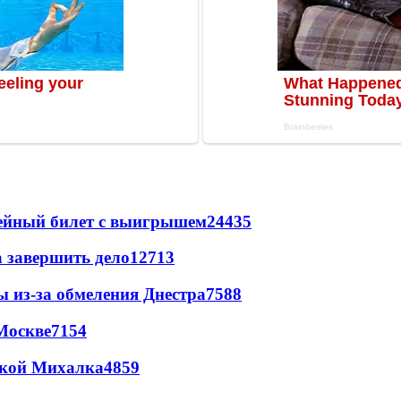
рейный билет с выигрышем
24435
а завершить дело
12713
ы из-за обмеления Днестра
7588
Москве
7154
цкой Михалка
4859