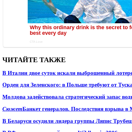
ЧИТАЙТЕ ТАКЖЕ
В Италии двое суток искали выброшенный лоте
Орден для Зеленского: в Польше требуют от Туск
Молдова задействовала стратегический запас вод
Сюжет
Банкет генералов. Последствия взрыва в 
В Беларуси осудили лидера группы Ляпис Трубе