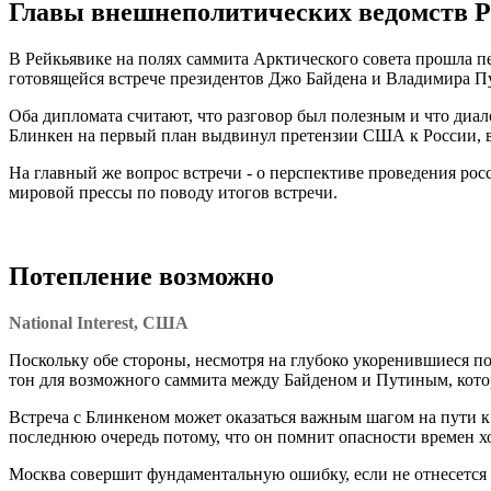
Главы внешнеполитических ведомств Р
В Рейкьявике на полях саммита Арктического совета прошла 
готовящейся встрече президентов Джо Байдена и Владимира П
Оба дипломата считают, что разговор был полезным и что диал
Блинкен на первый план выдвинул претензии США к России, в
На главный же вопрос встречи - о перспективе проведения ро
мировой прессы по поводу итогов встречи.
Потепление возможно
National Interest, США
Поскольку обе стороны, несмотря на глубоко укоренившиеся по
тон для возможного саммита между Байденом и Путиным, котор
Встреча с Блинкеном может оказаться важным шагом на пути 
последнюю очередь потому, что он помнит опасности времен х
Москва совершит фундаментальную ошибку, если не отнесется с