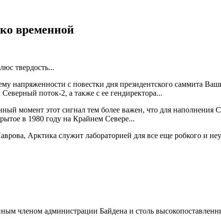
ко временной
юс твердость...
тему напряженности с повестки дня президентского саммита Ваш
Северный поток-2, а также с ее гендиректора...
ый момент этот сигнал тем более важен, что для наполнения Се
рытое в 1980 году на Крайнем Севере...
 Лаврова, Арктика служит лабораторией для все еще робкого и 
нным членом администрации Байдена и столь высокопоставленн