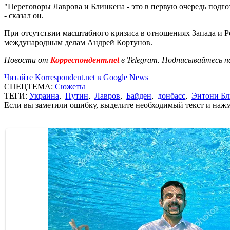
"Переговоры Лаврова и Блинкена - это в первую очередь подго
- сказал он.
При отсутствии масштабного кризиса в отношениях Запада и Р
международным делам Андрей Кортунов.
Новости от
Корреспондент.net
в Telegram. Подписывайтесь н
Читайте Korrespondent.net в Google News
СПЕЦТЕМА:
Сюжеты
ТЕГИ:
Украина
,
Путин
,
Лавров
,
Байден
,
донбасс
,
Энтони Бл
Если вы заметили ошибку, выделите необходимый текст и нажми