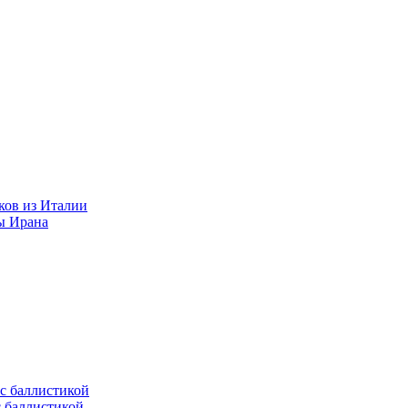
ков из Италии
ы Ирана
с баллистикой