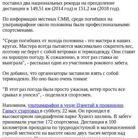
поставил два национальных рекорда на преодоление
дистанции в 149,51 км (2014 год) и 151,2 км (2018 год).
По информации местных СМИ, среди погибших на
ультрамарафоне около половины были профессиональными
спортсменами.
"Среди погибших от холода половина - это мастера в наших
кругах. Мастера всегда пытаются максимально сократить вес,
поэтому не берут с собой ветровки и термоодежду. Они ставят
на хорошую погоду. К сожалению, в этот раз ставка не
выиграла", - рассказал один из участников рокового забега.
Он добавил, что организаторы заставили взять с собой
термоодеяло. Но оно было очень тонкое
"В этот раз погода была просто ужасная, ветер просто все
срывал и уносил", - поделился спортсмен.
Напомним,
ультрамарафон в уезде Цзинтай в провинции
Ганьсу стартовал
в субботу, 22 мая. Он проходил в
высокогорном ландшафтном парке Хуанхэ шилинь. В забеге
принимали участие 172 спортсмена. Дистанция в 100
километров проходила по труднодоступной и малонаселенной
горной местности на высоте около двух тысяч метров над