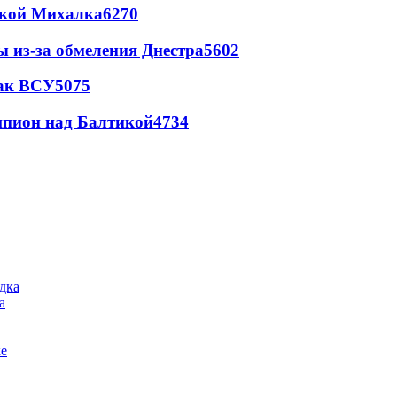
цкой Михалка
6270
ы из-за обмеления Днестра
5602
так ВСУ
5075
шпион над Балтикой
4734
а
ке