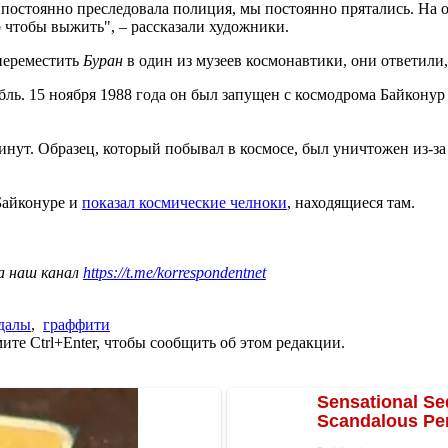
 постоянно преследовала полиция, мы постоянно прятались. На 
о чтобы выжить", – рассказали художники.
переместить
Буран
в один из музеев космонавтики, они ответили
ль. 15 ноября 1988 года он был запущен с космодрома Байконур 
 минут. Образец, который побывал в космосе, был уничтожен из
Байконуре и
показал космические челноки
, находящиеся там.
а наш канал
https://t.me/korrespondentnet
далы
,
граффити
те Ctrl+Enter, чтобы сообщить об этом редакции.