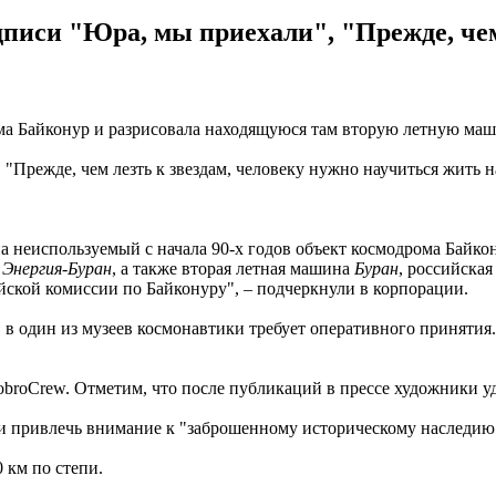
писи "Юра, мы приехали", "Прежде, чем 
ма Байконур и разрисовала находящуюся там вторую летную ма
"Прежде, чем лезть к звездам, человеку нужно научиться жить н
неиспользуемый с начала 90-х годов объект космодрома Байкону
ы
Энергия-Буран
, а также вторая летная машина
Буран
, российска
ской комиссии по Байконуру", – подчеркнули в корпорации.
в в один из музеев космонавтики требует оперативного принятия
roCrew. Отметим, что после публикаций в прессе художники уд
ли привлечь внимание к "заброшенному историческому наследию"
 км по степи.