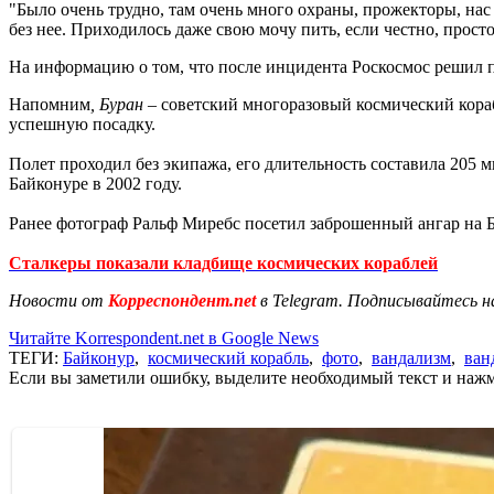
"Было очень трудно, там очень много охраны, прожекторы, нас
без нее. Приходилось даже свою мочу пить, если честно, прост
На информацию о том, что после инцидента Роскосмос решил 
Напомним
, Буран
– советский многоразовый космический кораб
успешную посадку.
Полет проходил без экипажа, его длительность составила 205
Байконуре в 2002 году.
Ранее фотограф Ральф Миребс посетил заброшенный ангар на 
Сталкеры показали кладбище космических кораблей
Новости от
Корреспондент.net
в Telegram. Подписывайтесь н
Читайте Korrespondent.net в Google News
ТЕГИ:
Байконур
,
космический корабль
,
фото
,
вандализм
,
ван
Если вы заметили ошибку, выделите необходимый текст и нажми