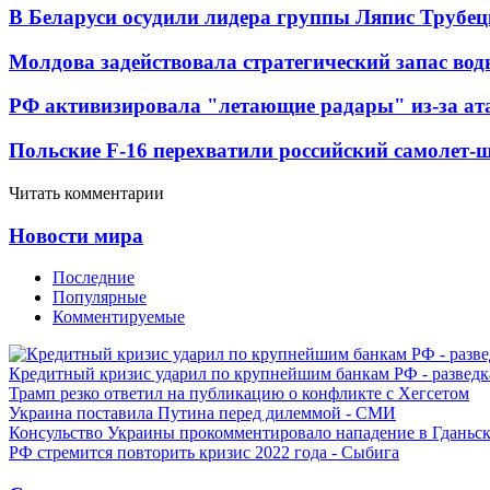
В Беларуси осудили лидера группы Ляпис Трубе
Молдова задействовала стратегический запас вод
РФ активизировала "летающие радары" из-за а
Польские F-16 перехватили российский самолет-
Читать комментарии
Новости мира
Последние
Популярные
Комментируемые
Кредитный кризис ударил по крупнейшим банкам РФ - разведк
Трамп резко ответил на публикацию о конфликте с Хегсетом
Украина поставила Путина перед дилеммой - СМИ
Консульство Украины прокомментировало нападение в Гданьс
РФ стремится повторить кризис 2022 года - Сыбига