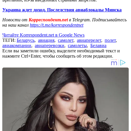
Украина ждет доход. Последствия авиаблокады Минска
Новости от
Корреспондент.net
в Telegram. Подписывайтесь
на наш канал
https://t.me/korrespondentnet
Читайте Korrespondent.net в Google News
ТЕГИ:
Беларусь
,
авиация
,
самолет
,
авиаперелет
,
полет
,
авиакомпании
,
авиаперевозки
,
самолеты
,
Белавиа
Если вы заметили ошибку, выделите необходимый текст и
нажмите Ctrl+Enter, чтобы сообщить об этом редакции.