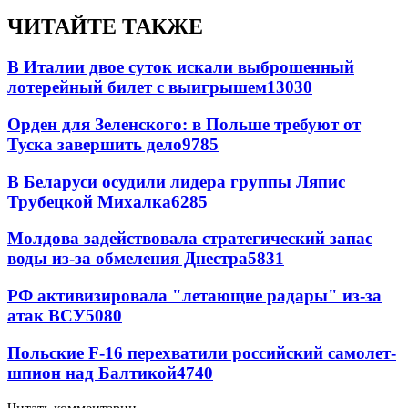
ЧИТАЙТЕ ТАКЖЕ
В Италии двое суток искали выброшенный
лотерейный билет с выигрышем
13030
Орден для Зеленского: в Польше требуют от
Туска завершить дело
9785
В Беларуси осудили лидера группы Ляпис
Трубецкой Михалка
6285
Молдова задействовала стратегический запас
воды из-за обмеления Днестра
5831
РФ активизировала "летающие радары" из-за
атак ВСУ
5080
Польские F-16 перехватили российский самолет-
шпион над Балтикой
4740