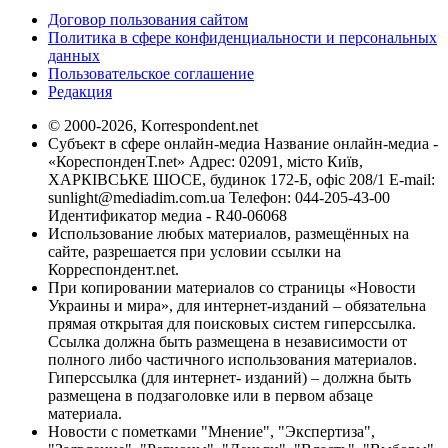
Договор пользования сайтом
Политика в сфере конфиденциальности и персональных
данных
Пользовательское соглашение
Редакция
© 2000-2026, Korrespondent.net
Субъект в сфере онлайн-медиа Название онлайн-медиа -
«КореспонденТ.net» Адрес: 02091, місто Київ,
ХАРКІВСЬКЕ ШОСЕ, будинок 172-Б, офіс 208/1 E-mail:
sunlight@mediadim.com.ua
Телефон: 044-205-43-00
Идентификатор медиа - R40-06068
Использование любых материалов, размещённых на
сайте, разрешается при условии ссылки на
Корреспондент.net.
При копировании материалов со страницы «Новости
Украины и мира», для интернет-изданий – обязательна
прямая открытая для поисковых систем гиперссылка.
Ссылка должна быть размещена в независимости от
полного либо частичного использования материалов.
Гиперссылка (для интернет- изданий) – должна быть
размещена в подзаголовке или в первом абзаце
материала.
Новости с пометками "Мнение", "Экспертиза",