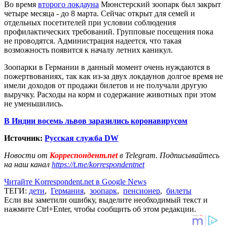
Во время
второго локдауна
Мюнстерский зоопарк был закрыт
четыре месяца - до 8 марта. Сейчас открыт для семей и
отдельных посетителей при условии соблюдения
профилактических требований. Групповые посещения пока
не проводятся. Администрация надеется, что такая
возможность появится к началу летних каникул.
Зоопарки в Германии в данный момент очень нуждаются в
пожертвованиях, так как из-за двух локдаунов долгое время не
имели доходов от продажи билетов и не получали другую
выручку. Расходы на корм и содержание животных при этом
не уменьшились.
В Индии восемь львов заразились коронавирусом
Источник:
Русская служба DW
Новости от
Корреспондент.net
в Telegram. Подписывайтесь
на наш канал
https://t.me/korrespondentnet
Читайте Korrespondent.net в Google News
ТЕГИ:
дети
,
Германия
,
зоопарк
,
пенсионер
,
билеты
Если вы заметили ошибку, выделите необходимый текст и
нажмите Ctrl+Enter, чтобы сообщить об этом редакции.