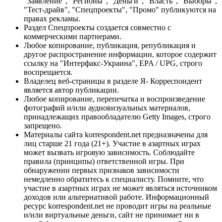
"Заявление", "Регионы", "Деньги", "Власть", "Выборы",
"Тест-драйв", "Спецпроекты", "Промо" публикуются на
правах рекламы.
Раздел Спецпроекты создается совместно с
коммерческими партнерами.
Любое копирование, публикация, републикация и
другое распространение информации, которое содержит
ссылку на "Интерфакс-Украина", EPA / UPG, строго
воспрещается.
Владелец веб-страницы в разделе Я- Корреспондент
является автор публикации.
Любое копирование, перепечатка и воспроизведение
фотографий и/или аудиовизуальных материалов,
принадлежащих правообладателю Getty Images, строго
запрещено.
Материалы сайта korrespondent.net предназначены для
лиц старше 21 года (21+). Участие в азартных играх
может вызвать игровую зависимость. Соблюдайте
правила (принципы) ответственной игры. При
обнаружении первых признаков зависимости
немедленно обратитесь к специалисту. Помните, что
участие в азартных играх не может являться источником
доходов или альтернативой работе. Информационный
ресурс korrespondent.net не проводит игры на реальные
и/или виртуальные деньги, сайт не принимает ни в