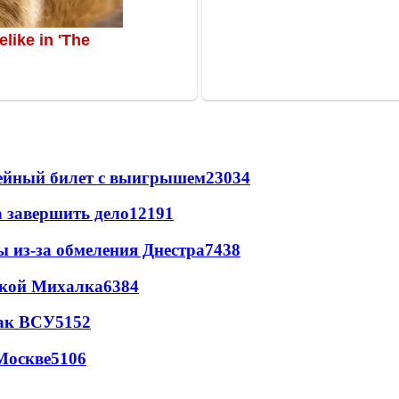
рейный билет с выигрышем
23034
а завершить дело
12191
ы из-за обмеления Днестра
7438
цкой Михалка
6384
так ВСУ
5152
Москве
5106