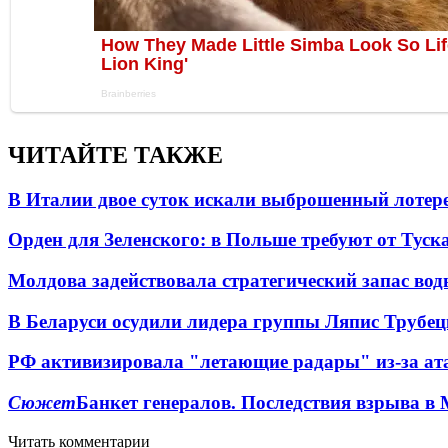
ЧИТАЙТЕ ТАКЖЕ
В Италии двое суток искали выброшенный лоте
Орден для Зеленского: в Польше требуют от Туск
Молдова задействовала стратегический запас вод
В Беларуси осудили лидера группы Ляпис Трубе
РФ активизировала "летающие радары" из-за а
Сюжет
Банкет генералов. Последствия взрыва в 
Читать комментарии