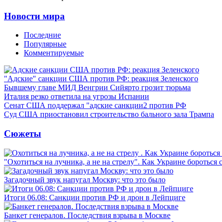
Новости мира
Последние
Популярные
Комментируемые
"Адские" санкции США против РФ: реакция Зеленского
Бывшему главе МИД Венгрии Сийярто грозит тюрьма
Италия резко ответила на угрозы Испании
Сенат США поддержал "адские санкции2 против РФ
Суд США приостановил строительство бального зала Трампа
Сюжеты
"Охотиться на лучника, а не на стрелу". Как Украине бороться 
Загадочный звук напугал Москву: что это было
Итоги 06.08: Санкции против РФ и дрон в Лейпциге
Банкет генералов. Последствия взрыва в Москве