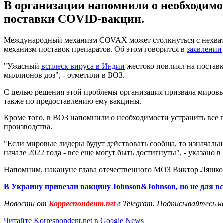
В организации напомнили о необходимо
поставки COVID-вакцин.
Международный механизм COVAX может столкнуться с нехватко
механизм поставок препаратов. Об этом говорится в
заявлении
"Ужасный
всплеск вируса в Индии
жестоко повлиял на поставк
миллионов доз", - отметили в ВОЗ.
С целью решения этой проблемы организация призвала мировых
также по предоставлению ему вакцины.
Кроме того, в ВОЗ напомнили о необходимости устранить все 
производства.
"Если мировые лидеры будут действовать сообща, то изначальн
начале 2022 года - все еще могут быть достигнуты", - указано в
Напомним, накануне глава отечественного МОЗ Виктор Ляшко 
В Украину привезли вакцину Johnson&Johnson, но не для вс
Новости от
Корреспондент.net
в Telegram. Подписывайтесь н
Читайте Korrespondent.net в Google News