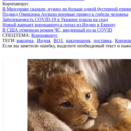
Коронавирус
В Минздраве сказали, нужно ли больше одной бустерной прив
Подвид Омикрона Arcturus впервые привел к гибели человека
Заболеваемость COVID-19 в Украине пошла на спад
Новый вариант коронавируса попал из Индии в Европу
В США отменили режим ЧС, введенный из-за COVID
СПЕЦТЕМА:
Коронавирус
ТЕГИ:
вакцина
,
Индия
,
ВОЗ
,
вакцинация
,
поставка
,
Корона
Если вы заметили ошибку, выделите необходимый текст и нажми