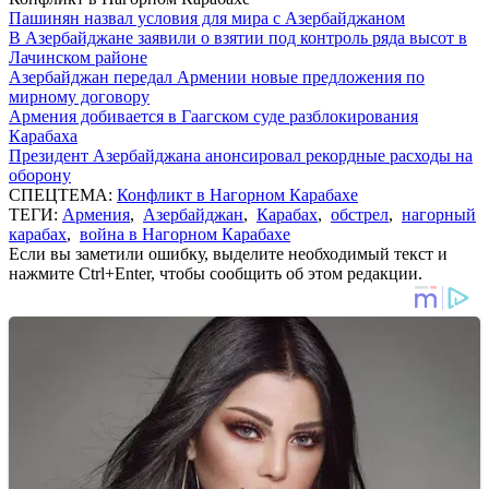
Пашинян назвал условия для мира с Азербайджаном
В Азербайджане заявили о взятии под контроль ряда высот в
Лачинском районе
Азербайджан передал Армении новые предложения по
мирному договору
Армения добивается в Гаагском суде разблокирования
Карабаха
Президент Азербайджана анонсировал рекордные расходы на
оборону
СПЕЦТЕМА:
Конфликт в Нагорном Карабахе
ТЕГИ:
Армения
,
Азербайджан
,
Карабах
,
обстрел
,
нагорный
карабах
,
война в Нагорном Карабахе
Если вы заметили ошибку, выделите необходимый текст и
нажмите Ctrl+Enter, чтобы сообщить об этом редакции.