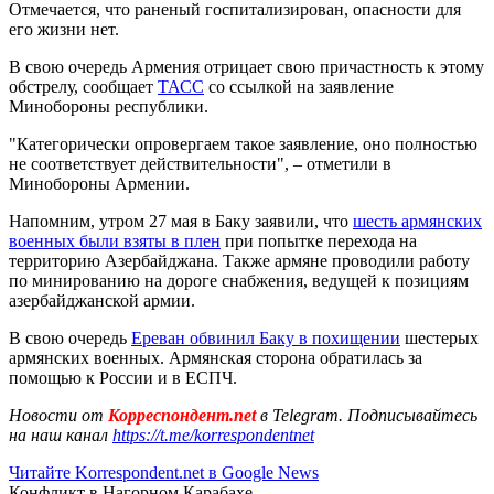
Отмечается, что раненый госпитализирован, опасности для
его жизни нет.
В свою очередь Армения отрицает свою причастность к этому
обстрелу, сообщает
ТАСС
со ссылкой на заявление
Минобороны республики.
"Категорически опровергаем такое заявление, оно полностью
не соответствует действительности", – отметили в
Минобороны Армении.
Напомним, утром 27 мая в Баку заявили, что
шесть армянских
военных были взяты в плен
при попытке перехода на
территорию Азербайджана. Также армяне проводили работу
по минированию на дороге снабжения, ведущей к позициям
азербайджанской армии.
В свою очередь
Ереван обвинил Баку в похищении
шестерых
армянских военных. Армянская сторона обратилась за
помощью к России и в ЕСПЧ.
Новости от
Корреспондент.net
в Telegram. Подписывайтесь
на наш канал
https://t.me/korrespondentnet
Читайте Korrespondent.net в Google News
Конфликт в Нагорном Карабахе