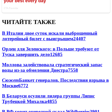
ЧИТАЙТЕ ТАКЖЕ
В Италии двое суток искали выброшенный
лотерейный билет с выигрышем
24407
Орден для Зеленского: в Польше требуют от
Туска завершить дело
12685
Молдова задействовала стратегический запас
воды из-за обмеления Днестра
7558
Сюжет
Банкет генералов. Последствия взрыва в
Москве
6772
В Беларуси осудили лидера группы Ляпис
Трубецкой Михалка
4855
В РФ горит очередной склад Wildberries
3901