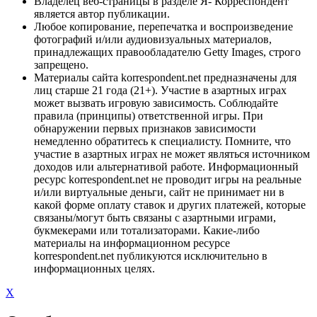
Владелец веб-страницы в разделе Я- Корреспондент
является автор публикации.
Любое копирование, перепечатка и воспроизведение
фотографий и/или аудиовизуальных материалов,
принадлежащих правообладателю Getty Images, строго
запрещено.
Материалы сайта korrespondent.net предназначены для
лиц старше 21 года (21+). Участие в азартных играх
может вызвать игровую зависимость. Соблюдайте
правила (принципы) ответственной игры. При
обнаружении первых признаков зависимости
немедленно обратитесь к специалисту. Помните, что
участие в азартных играх не может являться источником
доходов или альтернативой работе. Информационный
ресурс korrespondent.net не проводит игры на реальные
и/или виртуальные деньги, сайт не принимает ни в
какой форме оплату ставок и других платежей, которые
связаны/могут быть связаны с азартными играми,
букмекерами или тотализаторами. Какие-либо
материалы на информационном ресурсе
korrespondent.net публикуются исключительно в
информационных целях.
X