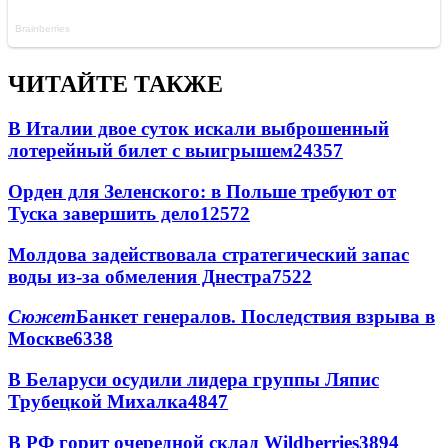
ЧИТАЙТЕ ТАКЖЕ
В Италии двое суток искали выброшенный
лотерейный билет с выигрышем
24357
Орден для Зеленского: в Польше требуют от
Туска завершить дело
12572
Молдова задействовала стратегический запас
воды из-за обмеления Днестра
7522
Сюжет
Банкет генералов. Последствия взрыва в
Москве
6338
В Беларуси осудили лидера группы Ляпис
Трубецкой Михалка
4847
В РФ горит очередной склад Wildberries
3894