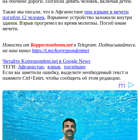
на обочине дороги. Погибли девять человек, включая детей.
Также мы писали, что в Афганистане
при взрыве в мечети
погибло 12 человек
. Взрывное устройство заложили внутри
здания. Взрыв прогремел во время молитвы. Погиб имам
мечети.
Новости от
Корреспондент.net
в Telegram. Подписывайтесь
на наш канал
https://t.me/korrespondentnet
Читайте Korrespondent.net в Google News
ТЕГИ:
Афганистан
,
взрыв
,
погибшие
Если вы заметили ошибку, выделите необходимый текст и
нажмите Ctrl+Enter, чтобы сообщить об этом редакции.