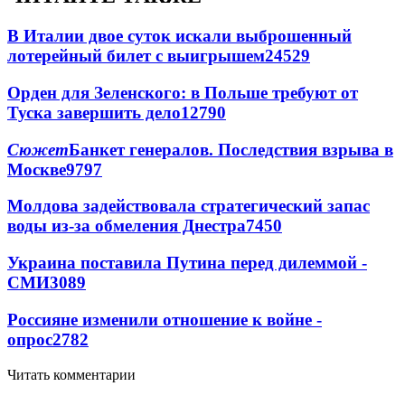
В Италии двое суток искали выброшенный
лотерейный билет с выигрышем
24529
Орден для Зеленского: в Польше требуют от
Туска завершить дело
12790
Сюжет
Банкет генералов. Последствия взрыва в
Москве
9797
Молдова задействовала стратегический запас
воды из-за обмеления Днестра
7450
Украина поставила Путина перед дилеммой -
СМИ
3089
Россияне изменили отношение к войне -
опрос
2782
Читать комментарии