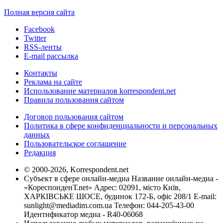
Полная версия сайта
Facebook
Twitter
RSS-ленты
E-mail рассылка
Контакты
Реклама на сайте
Использование материалов korrespondent.net
Правила пользования сайтом
Договор пользования сайтом
Политика в сфере конфиденциальности и персональных
данных
Пользовательское соглашение
Редакция
© 2000-2026, Korrespondent.net
Субъект в сфере онлайн-медиа Название онлайн-медиа -
«КореспонденТ.net» Адрес: 02091, місто Київ,
ХАРКІВСЬКЕ ШОСЕ, будинок 172-Б, офіс 208/1 E-mail:
sunlight@mediadim.com.ua
Телефон: 044-205-43-00
Идентификатор медиа - R40-06068