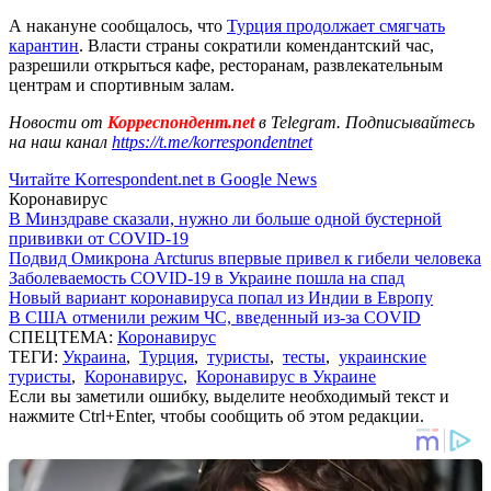
А накануне сообщалось, что
Турция продолжает смягчать
карантин
. Власти страны сократили комендантский час,
разрешили открыться кафе, ресторанам, развлекательным
центрам и спортивным залам.
Новости от
Корреспондент.net
в Telegram. Подписывайтесь
на наш канал
https://t.me/korrespondentnet
Читайте Korrespondent.net в Google News
Коронавирус
В Минздраве сказали, нужно ли больше одной бустерной
прививки от COVID-19
Подвид Омикрона Arcturus впервые привел к гибели человека
Заболеваемость COVID-19 в Украине пошла на спад
Новый вариант коронавируса попал из Индии в Европу
В США отменили режим ЧС, введенный из-за COVID
СПЕЦТЕМА:
Коронавирус
ТЕГИ:
Украина
,
Турция
,
туристы
,
тесты
,
украинские
туристы
,
Коронавирус
,
Коронавирус в Украине
Если вы заметили ошибку, выделите необходимый текст и
нажмите Ctrl+Enter, чтобы сообщить об этом редакции.