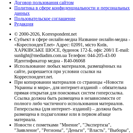
Договор пользования сайтом
Политика в сфере конфиденциальности и персональных
данных
Пользовательское соглашение
Редакция
© 2000-2026, Korrespondent.net
Субъект в сфере онлайн-медиа Название онлайн-медиа -
«КореспонденТ.net» Адрес: 02091, місто Київ,
ХАРКІВСЬКЕ ШОСЕ, будинок 172-Б, офіс 208/1 E-mail:
sunlight@mediadim.com.ua
Телефон: 044-205-43-00
Идентификатор медиа - R40-06068
Использование любых материалов, размещённых на
сайте, разрешается при условии ссылки на
Корреспондент.net.
При копировании материалов со страницы «Новости
Украины и мира», для интернет-изданий – обязательна
прямая открытая для поисковых систем гиперссылка.
Ссылка должна быть размещена в независимости от
полного либо частичного использования материалов.
Гиперссылка (для интернет- изданий) – должна быть
размещена в подзаголовке или в первом абзаце
материала.
Новости с пометками "Мнение", "Экспертиза",
"Заявление", "Регионы", "Деньги", "Власть", "Выборы",