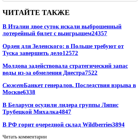
ЧИТАЙТЕ ТАКЖЕ
В Италии двое суток искали выброшенный
лотерейный билет с выигрышем
24357
Орден для Зеленского: в Польше требуют от
Туска завершить дело
12572
Молдова задействовала стратегический запас
воды из-за обмеления Днестра
7522
Сюжет
Банкет генералов. Последствия взрыва в
Москве
6338
В Беларуси осудили лидера группы Ляпис
Трубецкой Михалка
4847
В РФ горит очередной склад Wildberries
3894
Читать комментарии