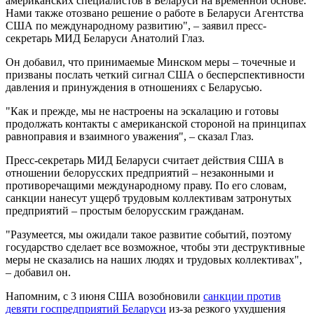
американских специалистов в Беларуси на временной основе.
Нами также отозвано решение о работе в Беларуси Агентства
США по международному развитию", – заявил пресс-
секретарь МИД Беларуси Анатолий Глаз.
Он добавил, что принимаемые Минском меры – точечные и
призваны послать четкий сигнал США о бесперспективности
давления и принуждения в отношениях с Беларусью.
"Как и прежде, мы не настроены на эскалацию и готовы
продолжать контакты с американской стороной на принципах
равноправия и взаимного уважения", – сказал Глаз.
Пресс-секретарь МИД Беларуси считает действия США в
отношении белорусских предприятий – незаконными и
противоречащими международному праву. По его словам,
санкции нанесут ущерб трудовым коллективам затронутых
предприятий – простым белорусским гражданам.
"Разумеется, мы ожидали такое развитие событий, поэтому
государство сделает все возможное, чтобы эти деструктивные
меры не сказались на наших людях и трудовых коллективах",
– добавил он.
Напомним, с 3 июня США возобновили
санкции против
девяти госпредприятий Беларуси
из-за резкого ухудшения