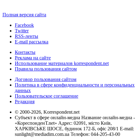
Полная версия сайта
Facebook
Twitter
RSS-ленты
E-mail рассылка
Контакты
Реклама на сайте
Использование материалов korrespondent.net
Правила пользования сайтом
Договор пользования сайтом
Политика в сфере конфиденциальности и персональных
данных
Пользовательское соглашение
Редакция
© 2000-2026, Korrespondent.net
Субъект в сфере онлайн-медиа Название онлайн-медиа -
«КореспонденТ.net» Адрес: 02091, місто Київ,
ХАРКІВСЬКЕ ШОСЕ, будинок 172-Б, офіс 208/1 E-mail:
sunlight@mediadim.com.ua
Телефон: 044-205-43-00