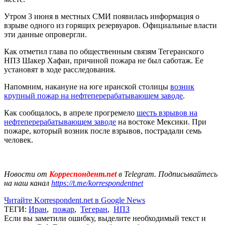
Утром 3 июня в местных СМИ появилась информация о
взрыве одного из горящих резервуаров. Официальные власти
эти данные опровергли.
Как отметил глава по общественным связям Тегеранского
НПЗ Шакер Хафаи, причиной пожара не был саботаж. Ее
установят в ходе расследования.
Напомним, накануне на юге иранской столицы
возник
крупный пожар на нефтеперерабатывающем заводе
.
Как сообщалось, в апреле прогремело
шесть взрывов на
нефтеперерабатывающем заводе
на востоке Мексики. При
пожаре, который возник после взрывов, пострадали семь
человек.
Новости от
Корреспондент.net
в Telegram. Подписывайтесь
на наш канал
https://t.me/korrespondentnet
Читайте Korrespondent.net в Google News
ТЕГИ:
Иран
,
пожар
,
Тегеран
,
НПЗ
Если вы заметили ошибку, выделите необходимый текст и