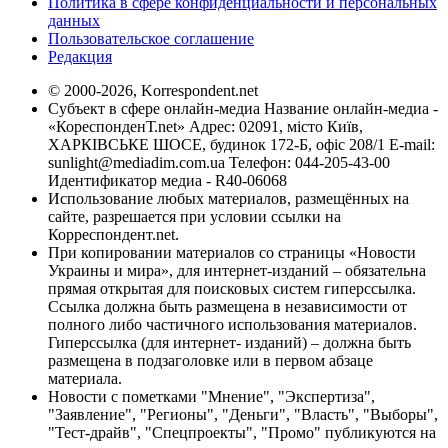
Политика в сфере конфиденциальности и персональных
данных
Пользовательское соглашение
Редакция
© 2000-2026, Korrespondent.net
Субъект в сфере онлайн-медиа Название онлайн-медиа -
«КореспонденТ.net» Адрес: 02091, місто Київ,
ХАРКІВСЬКЕ ШОСЕ, будинок 172-Б, офіс 208/1 E-mail:
sunlight@mediadim.com.ua
Телефон: 044-205-43-00
Идентификатор медиа - R40-06068
Использование любых материалов, размещённых на
сайте, разрешается при условии ссылки на
Корреспондент.net.
При копировании материалов со страницы «Новости
Украины и мира», для интернет-изданий – обязательна
прямая открытая для поисковых систем гиперссылка.
Ссылка должна быть размещена в независимости от
полного либо частичного использования материалов.
Гиперссылка (для интернет- изданий) – должна быть
размещена в подзаголовке или в первом абзаце
материала.
Новости с пометками "Мнение", "Экспертиза",
"Заявление", "Регионы", "Деньги", "Власть", "Выборы",
"Тест-драйв", "Спецпроекты", "Промо" публикуются на