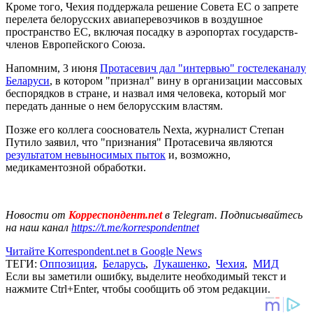
Кроме того, Чехия поддержала решение Совета ЕС о запрете
перелета белорусских авиаперевозчиков в воздушное
пространство ЕС, включая посадку в аэропортах государств-
членов Европейского Союза.
Напомним, 3 июня
Протасевич дал "интервью" гостелеканалу
Беларуси
, в котором "признал" вину в организации массовых
беспорядков в стране, и назвал имя человека, который мог
передать данные о нем белорусским властям.
Позже его коллега сооснователь Nexta, журналист Степан
Путило заявил, что "признания" Протасевича являются
результатом невыносимых пыток
и, возможно,
медикаментозной обработки.
Новости от
Корреспондент.net
в Telegram. Подписывайтесь
на наш канал
https://t.me/korrespondentnet
Читайте Korrespondent.net в Google News
ТЕГИ:
Оппозиция
,
Беларусь
,
Лукашенко
,
Чехия
,
МИД
Если вы заметили ошибку, выделите необходимый текст и
нажмите Ctrl+Enter, чтобы сообщить об этом редакции.