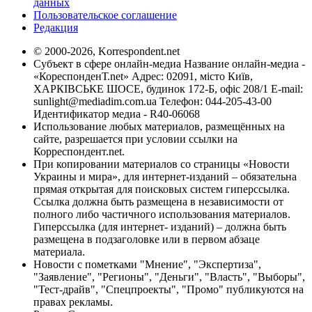
данных
Пользовательское соглашение
Редакция
© 2000-2026, Korrespondent.net
Субъект в сфере онлайн-медиа Название онлайн-медиа -
«КореспонденТ.net» Адрес: 02091, місто Київ,
ХАРКІВСЬКЕ ШОСЕ, будинок 172-Б, офіс 208/1 E-mail:
sunlight@mediadim.com.ua
Телефон: 044-205-43-00
Идентификатор медиа - R40-06068
Использование любых материалов, размещённых на
сайте, разрешается при условии ссылки на
Корреспондент.net.
При копировании материалов со страницы «Новости
Украины и мира», для интернет-изданий – обязательна
прямая открытая для поисковых систем гиперссылка.
Ссылка должна быть размещена в независимости от
полного либо частичного использования материалов.
Гиперссылка (для интернет- изданий) – должна быть
размещена в подзаголовке или в первом абзаце
материала.
Новости с пометками "Мнение", "Экспертиза",
"Заявление", "Регионы", "Деньги", "Власть", "Выборы",
"Тест-драйв", "Спецпроекты", "Промо" публикуются на
правах рекламы.