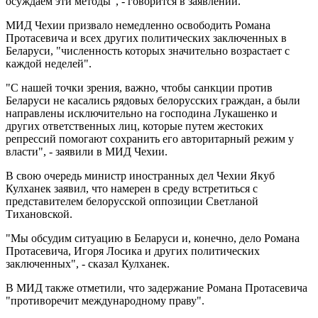
осуждаем эти методы", - говорится в заявлении.
МИД Чехии призвало немедленно освободить Романа
Протасевича и всех других политических заключенных в
Беларуси, "численность которых значительно возрастает с
каждой неделей".
"С нашей точки зрения, важно, чтобы санкции против
Беларуси не касались рядовых белорусских граждан, а были
направлены исключительно на господина Лукашенко и
других ответственных лиц, которые путем жестоких
репрессий помогают сохранить его авторитарный режим у
власти", - заявили в МИД Чехии.
В свою очередь министр иностранных дел Чехии Якуб
Кулханек заявил, что намерен в среду встретиться с
представителем белорусской оппозиции Светланой
Тихановской.
"Мы обсудим ситуацию в Беларуси и, конечно, дело Романа
Протасевича, Игоря Лосика и других политических
заключенных", - сказал Кулханек.
В МИД также отметили, что задержание Романа Протасевича
"противоречит международному праву".