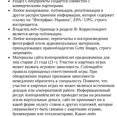
Раздел Спецпроекты создается совместно с
коммерческими партнерами.
Любое копирование, публикация, републикация и
другое распространение информации, которое содержит
ссылку на "Интерфакс-Украина", EPA / UPG, строго
воспрещается.
Владелец веб-страницы в разделе Я- Корреспондент
является автор публикации.
Любое копирование, перепечатка и воспроизведение
фотографий и/или аудиовизуальных материалов,
принадлежащих правообладателю Getty Images, строго
запрещено.
Материалы сайта korrespondent.net предназначены для
лиц старше 21 года (21+). Участие в азартных играх
может вызвать игровую зависимость. Соблюдайте
правила (принципы) ответственной игры. При
обнаружении первых признаков зависимости
немедленно обратитесь к специалисту. Помните, что
участие в азартных играх не может являться источником
доходов или альтернативой работе. Информационный
ресурс korrespondent.net не проводит игры на реальные
и/или виртуальные деньги, сайт не принимает ни в
какой форме оплату ставок и других платежей, которые
связаны/могут быть связаны с азартными играми,
букмекерами или тотализаторами. Какие-либо