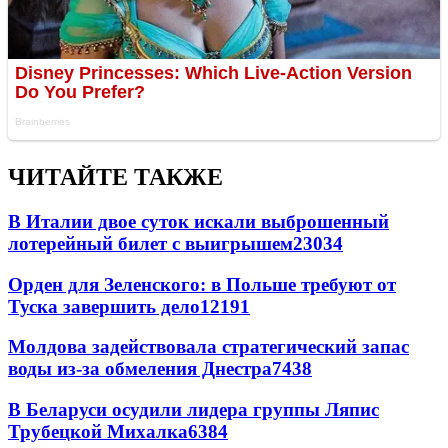
ЧИТАЙТЕ ТАКЖЕ
В Италии двое суток искали выброшенный
лотерейный билет с выигрышем
23034
Орден для Зеленского: в Польше требуют от
Туска завершить дело
12191
Молдова задействовала стратегический запас
воды из-за обмеления Днестра
7438
В Беларуси осудили лидера группы Ляпис
Трубецкой Михалка
6384