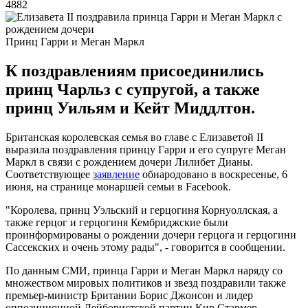
4882
Принц Гарри и Меган Маркл
К поздравлениям присоединились
принц Чарльз с супругой, а также
принц Уильям и Кейт Миддлтон.
Британская королевская семья во главе с Елизаветой II
выразила поздравления принцу Гарри и его супруге Меган
Маркл в связи с рождением дочери Лилибет Дианы.
Соответствующее
заявление
обнародовано в воскресенье, 6
июня, на странице монаршей семьи в Facebook.
"Королева, принц Уэльский и герцогиня Корнуоллская, а
также герцог и герцогиня Кембриджские были
проинформированы о рождении дочери герцога и герцогини
Сассекских и очень этому рады", - говорится в сообщении.
По данным СМИ, принца Гарри и Меган Маркл наряду со
множеством мировых политиков и звезд поздравили также
премьер-министр Британии Борис Джонсон и лидер
оппозиционной Лейбористской партии Кир Стармер.