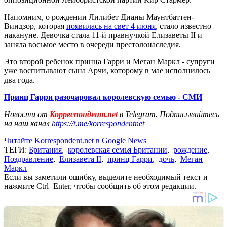
Напомним, о рождении Лилибет Дианы Маунтбаттен-
Виндзор, которая
появилась на свет 4 июня
, стало известно
накануне. Девочка стала 11-й правнучкой Елизаветы II и
заняла восьмое место в очереди престолонаследия.
Это второй ребенок принца Гарри и Меган Маркл - супруги
уже воспитывают сына Арчи, которому в мае исполнилось
два года.
Принц Гарри разочаровал королевскую семью - СМИ
Новости от
Корреспондент.net
в Telegram. Подписывайтесь
на наш канал
https://t.me/korrespondentnet
Читайте Korrespondent.net в Google News
ТЕГИ:
Британия
,
королевская семья Британии
,
рождение
,
Поздравление
,
Елизавета II
,
принц Гарри
,
дочь
,
Меган
Маркл
Если вы заметили ошибку, выделите необходимый текст и
нажмите Ctrl+Enter, чтобы сообщить об этом редакции.