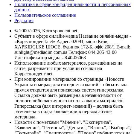
Политика в сфере конфиденциальности и персональных
данных
Пользовательское соглашение
Редакция
© 2000-2026, Korrespondent.net
Субъект в сфере онлайн-медиа Название онлайн-медиа -
«КореспонденТ.net» Адрес: 02091, місто Київ,
ХАРКІВСЬКЕ ШОСЕ, будинок 172-Б, офіс 208/1 E-mail:
sunlight@mediadim.com.ua
Телефон: 044-205-43-00
Идентификатор медиа - R40-06068
Использование любых материалов, размещённых на
сайте, разрешается при условии ссылки на
Корреспондент.net.
При копировании материалов со страницы «Новости
Украины и мира», для интернет-изданий – обязательна
прямая открытая для поисковых систем гиперссылка.
Ссылка должна быть размещена в независимости от
полного либо частичного использования материалов.
Гиперссылка (для интернет- изданий) – должна быть
размещена в подзаголовке или в первом абзаце
материала.
Новости с пометками "Мнение", "Экспертиза",
"Заявление", "Регионы", "Деньги", "Власть", "Выборы",
"Тест-драйв", "Спецпроекты", "Промо" публикуются на