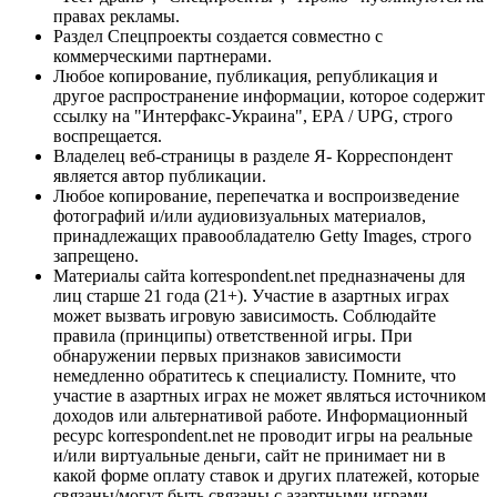
правах рекламы.
Раздел Спецпроекты создается совместно с
коммерческими партнерами.
Любое копирование, публикация, републикация и
другое распространение информации, которое содержит
ссылку на "Интерфакс-Украина", EPA / UPG, строго
воспрещается.
Владелец веб-страницы в разделе Я- Корреспондент
является автор публикации.
Любое копирование, перепечатка и воспроизведение
фотографий и/или аудиовизуальных материалов,
принадлежащих правообладателю Getty Images, строго
запрещено.
Материалы сайта korrespondent.net предназначены для
лиц старше 21 года (21+). Участие в азартных играх
может вызвать игровую зависимость. Соблюдайте
правила (принципы) ответственной игры. При
обнаружении первых признаков зависимости
немедленно обратитесь к специалисту. Помните, что
участие в азартных играх не может являться источником
доходов или альтернативой работе. Информационный
ресурс korrespondent.net не проводит игры на реальные
и/или виртуальные деньги, сайт не принимает ни в
какой форме оплату ставок и других платежей, которые
связаны/могут быть связаны с азартными играми,