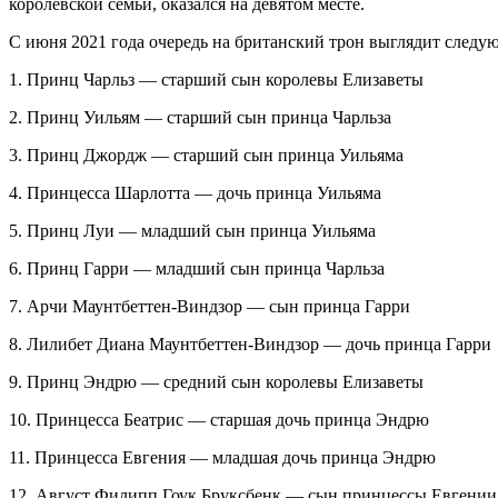
королевской семьи, оказался на девятом месте.
С июня 2021 года очередь на британский трон выглядит следу
1. Принц Чарльз — старший сын королевы Елизаветы
2. Принц Уильям — старший сын принца Чарльза
3. Принц Джордж — старший сын принца Уильяма
4. Принцесса Шарлотта — дочь принца Уильяма
5. Принц Луи — младший сын принца Уильяма
6. Принц Гарри — младший сын принца Чарльза
7. Арчи Маунтбеттен-Виндзор — сын принца Гарри
8. Лилибет Диана Маунтбеттен-Виндзор — дочь принца Гарри
9. Принц Эндрю — средний сын королевы Елизаветы
10. Принцесса Беатрис — старшая дочь принца Эндрю
11. Принцесса Евгения — младшая дочь принца Эндрю
12. Август Филипп Гоук Бруксбенк — сын принцессы Евгении