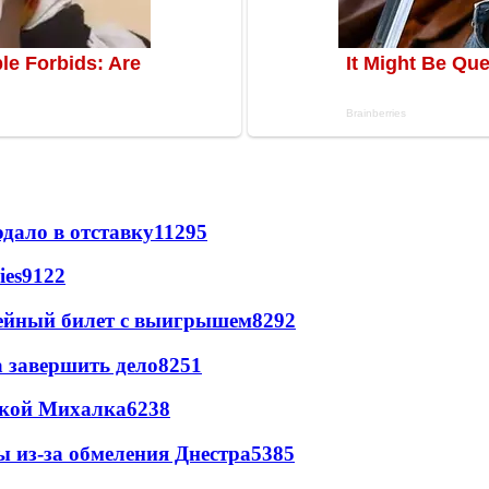
дало в отставку
11295
ies
9122
рейный билет с выигрышем
8292
а завершить дело
8251
цкой Михалка
6238
ы из-за обмеления Днестра
5385