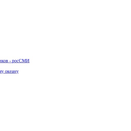
ников - росСМИ
му океану