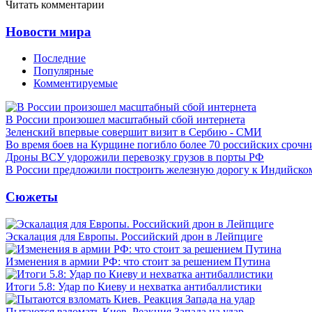
Читать комментарии
Новости мира
Последние
Популярные
Комментируемые
В России произошел масштабный сбой интернета
Зеленский впервые совершит визит в Сербию - СМИ
Во время боев на Курщине погибло более 70 российских сроч
Дроны ВСУ удорожили перевозку грузов в порты РФ
В России предложили построить железную дорогу к Индийско
Сюжеты
Эскалация для Европы. Российский дрон в Лейпциге
Изменения в армии РФ: что стоит за решением Путина
Итоги 5.8: Удар по Киеву и нехватка антибаллистики
Пытаются взломать Киев. Реакция Запада на удар