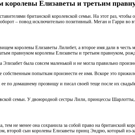
 королевы Елизаветы и третьим правнук
авителями британской королевской семьи. На этот раз, чтобы о
оборот – повод исключительно позитивный. Меган и Гарри во вт
вищем королевы Елизаветы Лилибет, а второе имя дали в честь
атым правнуком королевы Елизаветы и третьим правнуком, рожд
 Элизабет была совсем маленькой и не могла правильно произно
ее собственным попыткам произнести ее имя. Вскоре это прижилос
е по домашнему прозвищу и писал своей теще после их свадьбы:
евской семьи. У двоюродной сестры Лили, принцессы Шарлотты,
ула, тем не менее она сохранила за собой право на британский к
ом, второй сын королевы Елизаветы принц Эндрю, который из-за