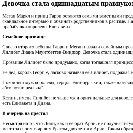
Девочка стала одиннадцатым правнуком
Меган Маркл и принц Гарри остаются самыми заметными предст
скандальное интервью и обвинять родственников в расизме. На
прабабушки королевы Елизаветы.
Семейное прозвище
Своего второго ребенка Гарри и Меган назвали семейным проз
Лилибет Диана Маунтбеттен-Виндзор. Девочка стала одиннадц
Прозвище Лилибет было придумано, когда тогдашняя принцесса
Ее дед, король Георг V, ласково называл ее Лилибет, подражая 
Покойный муж королевы, герцог Эдинбургский, также называл е
абсолютно реальна".
Кстати, имена Лилибет не такие уж и оригинальные для корол
есть Елизавета и Диана.
В очередь на престол
Несмотря на то, что Лили, как и ее брат Арчи, не получит тит
место за своим старшим братом двухлетним Арчи. Таким образ