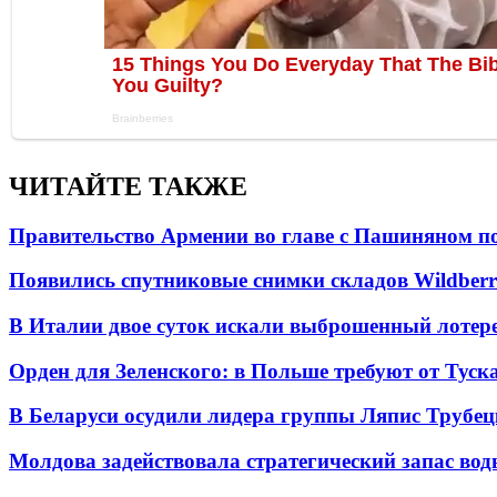
ЧИТАЙТЕ ТАКЖЕ
Правительство Армении во главе с Пашиняном по
Появились спутниковые снимки складов Wildberr
В Италии двое суток искали выброшенный лоте
Орден для Зеленского: в Польше требуют от Туск
В Беларуси осудили лидера группы Ляпис Трубе
Молдова задействовала стратегический запас вод