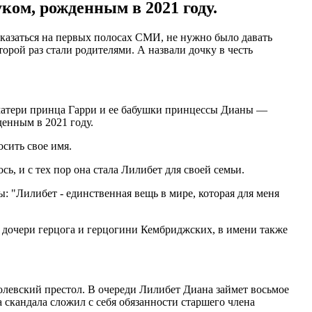
ом, рожденным в 2021 году.
казаться на первых полосах СМИ, не нужно было давать
орой раз стали родителями. А назвали дочку в честь
 матери принца Гарри и ее бабушки принцессы Дианы —
енным в 2021 году.
сить свое имя.
ь, и с тех пор она стала Лилибет для своей семьи.
 "Лилибет - единственная вещь в мире, которая для меня
 дочери герцога и герцогини Кембриджских, в имени также
оролевский престол. В очереди Лилибет Диана займет восьмое
 скандала сложил с себя обязанности старшего члена