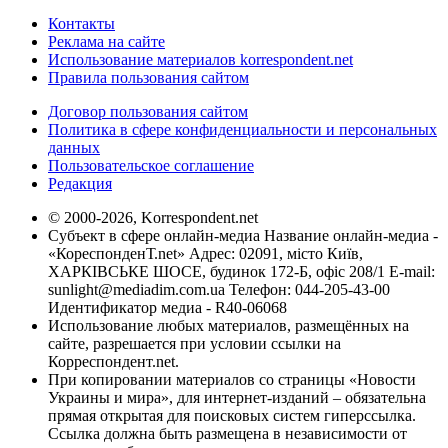
Контакты
Реклама на сайте
Использование материалов korrespondent.net
Правила пользования сайтом
Договор пользования сайтом
Политика в сфере конфиденциальности и персональных
данных
Пользовательское соглашение
Редакция
© 2000-2026, Korrespondent.net
Субъект в сфере онлайн-медиа Название онлайн-медиа -
«КореспонденТ.net» Адрес: 02091, місто Київ,
ХАРКІВСЬКЕ ШОСЕ, будинок 172-Б, офіс 208/1 E-mail:
sunlight@mediadim.com.ua
Телефон: 044-205-43-00
Идентификатор медиа - R40-06068
Использование любых материалов, размещённых на
сайте, разрешается при условии ссылки на
Корреспондент.net.
При копировании материалов со страницы «Новости
Украины и мира», для интернет-изданий – обязательна
прямая открытая для поисковых систем гиперссылка.
Ссылка должна быть размещена в независимости от