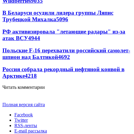
Wildberries
9035
В Беларуси осудили лидера группы Ляпис
Трубецкой Михалка
5096
РФ активизировала "летающие радары" из-за
атак ВСУ
4944
Польские F-16 перехватили российский самолет-
шпион над Балтикой
4692
Россия собрала рекордный нефтяной конвой в
Арктике
4218
Читать комментарии
Полная версия сайта
Facebook
Twitter
RSS-ленты
E-mail рассылка