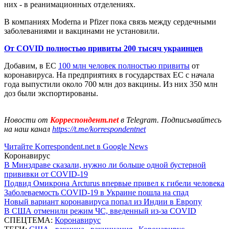
них - в реанимационных отделениях.
В компаниях Moderna и Pfizer пока связь между сердечными
заболеваниями и вакцинами не установили.
От COVID полностью привиты 200 тысяч украинцев
Добавим, в ЕС
100 млн человек полностью привиты
от
коронавируса. На предприятиях в государствах ЕС с начала
года выпустили около 700 млн доз вакцины. Из них 350 млн
доз были экспортированы.
Новости от
Корреспондент.net
в Telegram. Подписывайтесь
на наш канал
https://t.me/korrespondentnet
Читайте Korrespondent.net в Google News
Коронавирус
В Минздраве сказали, нужно ли больше одной бустерной
прививки от COVID-19
Подвид Омикрона Arcturus впервые привел к гибели человека
Заболеваемость COVID-19 в Украине пошла на спад
Новый вариант коронавируса попал из Индии в Европу
В США отменили режим ЧС, введенный из-за COVID
СПЕЦТЕМА:
Коронавирус