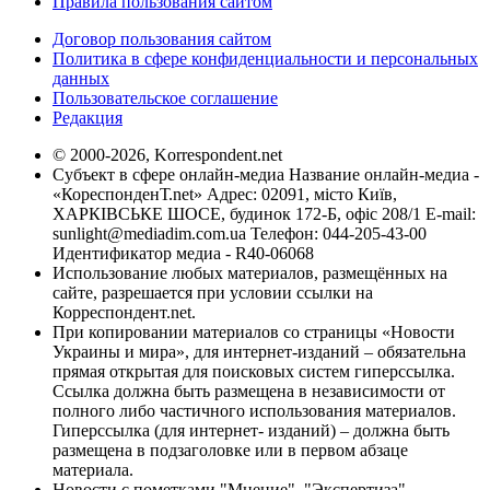
Правила пользования сайтом
Договор пользования сайтом
Политика в сфере конфиденциальности и персональных
данных
Пользовательское соглашение
Редакция
© 2000-2026, Korrespondent.net
Субъект в сфере онлайн-медиа Название онлайн-медиа -
«КореспонденТ.net» Адрес: 02091, місто Київ,
ХАРКІВСЬКЕ ШОСЕ, будинок 172-Б, офіс 208/1 E-mail:
sunlight@mediadim.com.ua
Телефон: 044-205-43-00
Идентификатор медиа - R40-06068
Использование любых материалов, размещённых на
сайте, разрешается при условии ссылки на
Корреспондент.net.
При копировании материалов со страницы «Новости
Украины и мира», для интернет-изданий – обязательна
прямая открытая для поисковых систем гиперссылка.
Ссылка должна быть размещена в независимости от
полного либо частичного использования материалов.
Гиперссылка (для интернет- изданий) – должна быть
размещена в подзаголовке или в первом абзаце
материала.
Новости с пометками "Мнение", "Экспертиза",