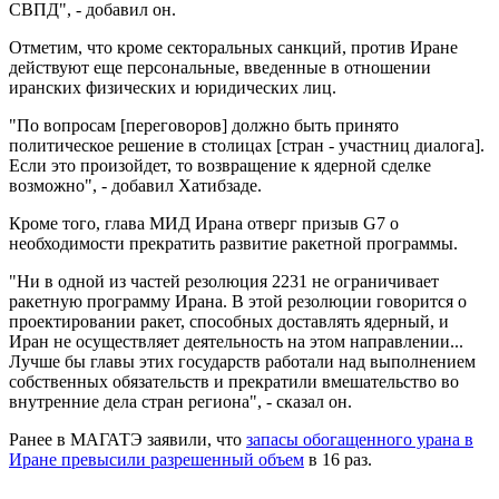
СВПД", - добавил он.
Отметим, что кроме секторальных санкций, против Иране
действуют еще персональные, введенные в отношении
иранских физических и юридических лиц.
"По вопросам [переговоров] должно быть принято
политическое решение в столицах [стран - участниц диалога].
Если это произойдет, то возвращение к ядерной сделке
возможно", - добавил Хатибзаде.
Кроме того, глава МИД Ирана отверг призыв G7 о
необходимости прекратить развитие ракетной программы.
"Ни в одной из частей резолюция 2231 не ограничивает
ракетную программу Ирана. В этой резолюции говорится о
проектировании ракет, способных доставлять ядерный, и
Иран не осуществляет деятельность на этом направлении...
Лучше бы главы этих государств работали над выполнением
собственных обязательств и прекратили вмешательство во
внутренние дела стран региона", - сказал он.
Ранее в МАГАТЭ заявили, что
запасы обогащенного урана в
Иране превысили разрешенный объем
в 16 раз.