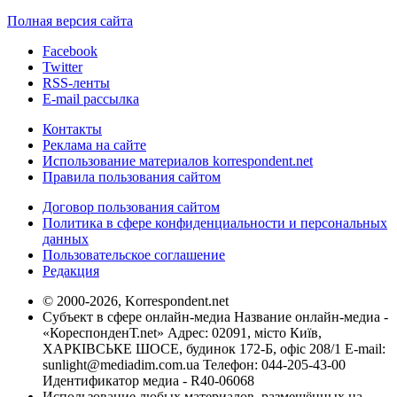
Полная версия сайта
Facebook
Twitter
RSS-ленты
E-mail рассылка
Контакты
Реклама на сайте
Использование материалов korrespondent.net
Правила пользования сайтом
Договор пользования сайтом
Политика в сфере конфиденциальности и персональных
данных
Пользовательское соглашение
Редакция
© 2000-2026, Korrespondent.net
Субъект в сфере онлайн-медиа Название онлайн-медиа -
«КореспонденТ.net» Адрес: 02091, місто Київ,
ХАРКІВСЬКЕ ШОСЕ, будинок 172-Б, офіс 208/1 E-mail:
sunlight@mediadim.com.ua
Телефон: 044-205-43-00
Идентификатор медиа - R40-06068
Использование любых материалов, размещённых на