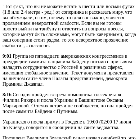
"Тот факт, что вы не можете встать в шести или восьми футах
(1,8 или 2,4 метра - ред.) от соперника и рассказать миру, что
вы обсуждали, о том, почему это для вас важно, является
проявлением невероятной слабости. Если вы не готовы
просто выйти на трибуну и ответить на вопросы прессы,
которые могут быть сложными, могут быть каверзными, когда
ваш соперник стоит рядом, то это невероятное проявление
слабости", - сказал он.
9:01
Группа из пятнадцати американских конгрессменов в
преддверии саммита направила Байдену письмо с призывом
наладить сотрудничество с Россией в различных сферах,
имеющих глобальное значение. Текст документа представлен
на личном сайте члена Палаты представителей, демократа
Прамилы Джаяпал.
8:16
Сегодня пройдет встреча помощника госсекретаря
Филипа Рикера и посла Украины в Вашингтоне Оксаны
Маркаровой. О темах встречи не сообщается, но она пройдет
после саммита Байдена с Путиным.
Украинского посла примут в Госдепе в 19:00 (02:00 17 июня
по Киеву), говорится в сообщении на сайте ведомства.
Президент Владимир Зеленский ранее назвал ошибкой то, что