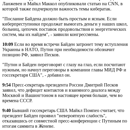
Ланжевен и Майкл Маккол опубликовали статью на CNN, в
которой также подчеркнули важность темы кибератак.
"Послание Байдена должно быть простым и ясным. Если
киберпреступники продолжат вымогать деньги у наших школ,
больниц, цепочек поставок продовольствия и энергетических
систем, мы их найдем", - заявили конгрессмены.
10:09
Если во время встречи Байден затронет тему вступления
Украины в НАТО, Путин при необходимости обозначит
позицию РФ, заявил Песков.
"Путин и Байден переговорят с глазу на глаз, если посчитают
нужным, но начнут переговоры в компании главы МИД РФ и
госсекретаря США", - добавил он.
9:54
Пресс-секретарь президента России Дмитрий Песков
заявил, что дефицит контактов и взаимного диалога между
Москвой и Вашингтоном в настоящее время больше, чем во
времена СССР.
9:40
Бывший госсекретарь США Майкл Помпео считает, что
президент Байден проявил "невероятную слабость",
отказавшись от совместной пресс-конференции с Путиным по
итогам саммита в Женеве.