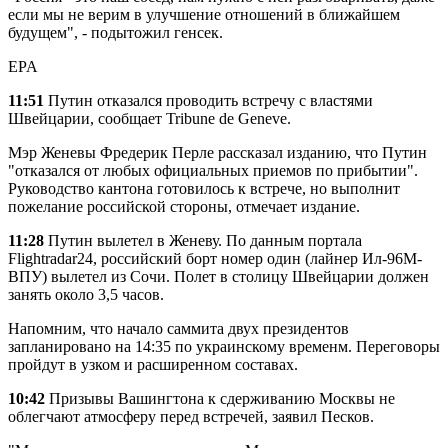
если мы не верим в улучшение отношений в ближайшем
будущем", - подытожил генсек.
EPA
11:51
Путин отказался проводить встречу с властями
Швейцарии, сообщает Tribune de Geneve.
Мэр Женевы Фредерик Перле рассказал изданию, что Путин
"отказался от любых официальных приемов по прибытии".
Руководство кантона готовилось к встрече, но выполнит
пожелание российской стороны, отмечает издание.
11:28
Путин вылетел в Женеву. По данным портала
Flightradar24, российский борт номер один (лайнер Ил-96М-
ВПУ) вылетел из Сочи. Полет в столицу Швейцарии должен
занять около 3,5 часов.
Напомним, что начало саммита двух президентов
запланировано на 14:35 по украинскому временм. Переговоры
пройдут в узком и расширенном составах.
10:42
Призывы Вашингтона к сдерживанию Москвы не
облегчают атмосферу перед встречей, заявил Песков.