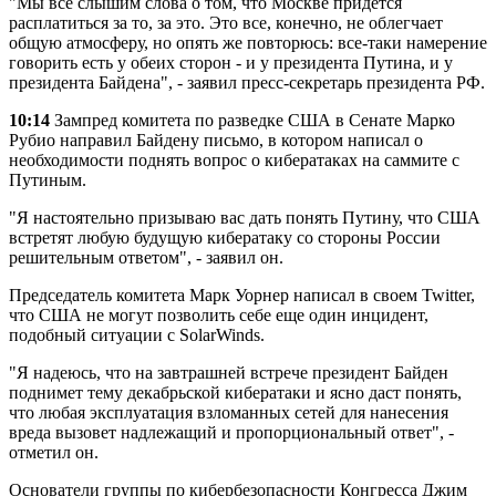
"Мы все слышим слова о том, что Москве придется
расплатиться за то, за это. Это все, конечно, не облегчает
общую атмосферу, но опять же повторюсь: все-таки намерение
говорить есть у обеих сторон - и у президента Путина, и у
президента Байдена", - заявил пресс-секретарь президента РФ.
10:14
Зампред комитета по разведке США в Сенате Марко
Рубио направил Байдену письмо, в котором написал о
необходимости поднять вопрос о кибератаках на саммите с
Путиным.
"Я настоятельно призываю вас дать понять Путину, что США
встретят любую будущую кибератаку со стороны России
решительным ответом", - заявил он.
Председатель комитета Марк Уорнер написал в своем Twitter,
что США не могут позволить себе еще один инцидент,
подобный ситуации с SolarWinds.
"Я надеюсь, что на завтрашней встрече президент Байден
поднимет тему декабрьской кибератаки и ясно даст понять,
что любая эксплуатация взломанных сетей для нанесения
вреда вызовет надлежащий и пропорциональный ответ", -
отметил он.
Основатели группы по кибербезопасности Конгресса Джим