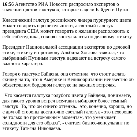
16:56
Агентство РИА Новости распросило экспертов о
значении цветов галстуков, которые надели Байден и Путин.
Классический галстук российского лидера пурпурного цвета
может говорить о решительности, а светлый галстук
президента США может говорить о желании расположить к
себе собеседника, говорят консультанты по деловому этикету.
Президент Национальной ассоциации экспертов по деловой
этике, этикету и протоколу Альбина Хоглова заявила, что
выбранный Путиным галстук надевают на встречу самого
важного характера.
Говоря о галстуке Байдена, она отметила, что стоит делать
скидку на то, что в Америке и Великобритании неизвестно об
обязательном бордовом галстуке на важных встречах.
"Что касается галстука голубого цвета у Байдена, понимаете,
для такого уровня встреч все-таки выбирают более темный
галстук. То, что он синего оттенка... это, конечно, хорошо, но
с другой стороны достаточно светлый галстук - это нехорошо
не только по протокольным моментам, это уменьшает
солидности для его образа", - считает бизнес-консультант по
этикету Татьяна Николаева.