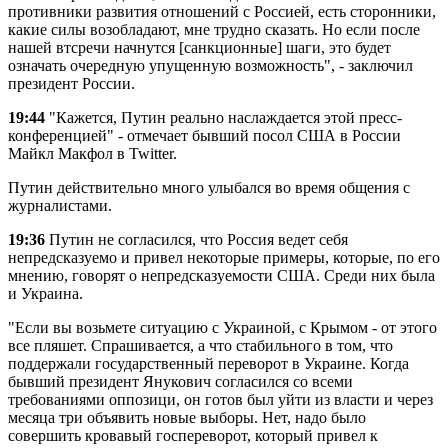
противники развития отношений с Россией, есть сторонники,
какие силы возобладают, мне трудно сказать. Но если после
нашей втсречи начнутся [санкционные] шаги, это будет
означать очередную упущенную возможность", - заключил
президент России.
19:44
"Кажется, Путин реально наслаждается этой пресс-
конференцией" - отмечает бывший посол США в России
Майкл Макфол в Twitter.
Путин действительно много улыбался во время общения с
журналистами.
19:36
Путин не согласился, что Россия ведет себя
непредсказуемо и привел некоторые примеры, которые, по его
мнению, говорят о непредсказуемости США. Среди них была
и Украина.
"Если вы возьмете ситуацию с Украиной, с Крымом - от этого
все пляшет. Спрашивается, а что стабильного в том, что
поддержали государственный переворот в Украине. Когда
бывший президент Янукович согласился со всеми
требованиями оппозици, он готов был уйти из власти и через
месяца три объявить новые выборы. Нет, надо было
совершить кровавый госпереворот, который привел к