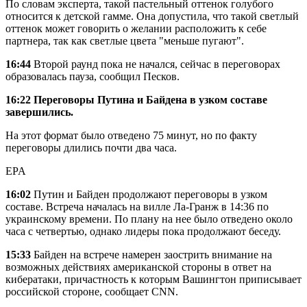
По словам эксперта, такой пастельный оттенок голубого
относится к детской гамме. Она допустила, что такой светлый
оттенок может говорить о желании расположить к себе
партнера, так как светлые цвета "меньше пугают".
16:44
Второй раунд пока не начался, сейчас в переговорах
образовалась пауза, сообщил Песков.
16:22 Переговоры Путина и Байдена в узком составе
завершились.
На этот формат было отведено 75 минут, но по факту
переговоры длились почти два часа.
EPA
16:02
Путин и Байден продолжают переговоры в узком
составе. Встреча началась на вилле Ла-Гранж в 14:36 по
украинскому времени. По плану на нее было отведено около
часа с четвертью, однако лидеры пока продолжают беседу.
15:33
Байден на встрече намерен заострить внимание на
возможных действиях американской стороны в ответ на
кибератаки, причастность к которым Вашингтон приписывает
российской стороне, сообщает CNN.