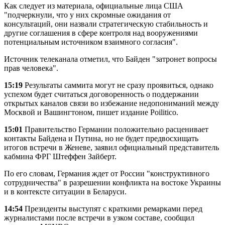
Как следует из материала, официальные лица США
"подчеркнули, что у них скромные ожидания от
консультаций, они назвали стратегическую стабильность и
другие соглашения в сфере контроля над вооружениями
потенциальным источником взаимного согласия".
Источник телеканала отметил, что Байден "затронет вопросы
прав человека".
15:19
Результаты саммита могут не сразу проявиться, однако
успехом будет считаться договоренность о поддержании
открытых каналов связи во избежание недопониманий между
Москвой и Вашингтоном, пишет издание Poilitico.
15:01
Правительство Германии положительно расценивает
контакты Байдена и Путина, но не будет предвосхищать
итогов встречи в Женеве, заявил официальный представитель
кабмина ФРГ Штеффен Зайберт.
По его словам, Германия ждет от России "конструктивного
сотрудничества" в разрешении конфликта на востоке Украины
и в контексте ситуации в Беларуси.
14:54
Президенты выступят с краткими ремарками перед
журналистами после встречи в узком составе, сообщил