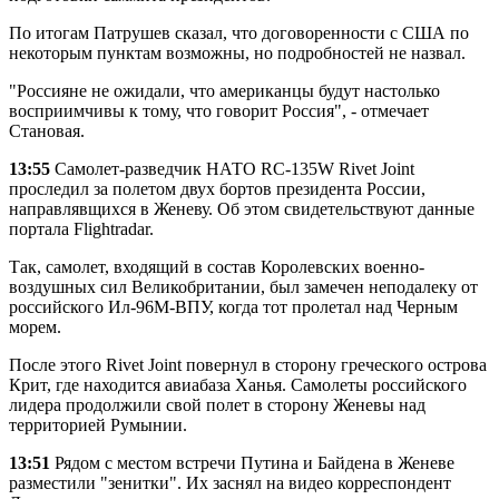
По итогам Патрушев сказал, что договоренности с США по
некоторым пунктам возможны, но подробностей не назвал.
"Россияне не ожидали, что американцы будут настолько
восприимчивы к тому, что говорит Россия", - отмечает
Становая.
13:55
Самолет-разведчик НАТО RC-135W Rivet Joint
проследил за полетом двух бортов президента России,
направлявщихся в Женеву. Об этом свидетельствуют данные
портала Flightradar.
Так, самолет, входящий в состав Королевских военно-
воздушных сил Великобритании, был замечен неподалеку от
российского Ил-96М-ВПУ, когда тот пролетал над Черным
морем.
После этого Rivet Joint повернул в сторону греческого острова
Крит, где находится авиабаза Ханья. Самолеты российского
лидера продолжили свой полет в сторону Женевы над
территорией Румынии.
13:51
Рядом с местом встречи Путина и Байдена в Женеве
разместили "зенитки". Их заснял на видео корреспондент