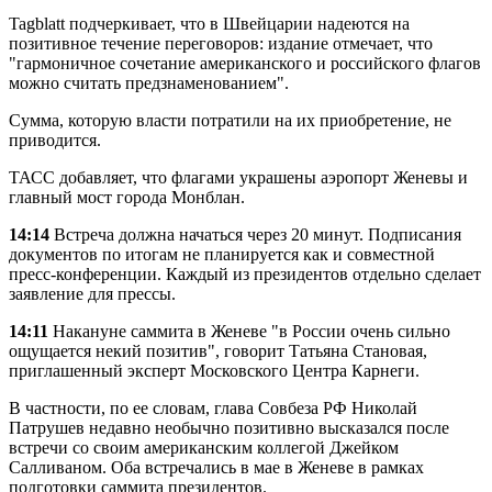
Tagblatt подчеркивает, что в Швейцарии надеются на
позитивное течение переговоров: издание отмечает, что
"гармоничное сочетание американского и российского флагов
можно считать предзнаменованием".
Сумма, которую власти потратили на их приобретение, не
приводится.
ТАСС добавляет, что флагами украшены аэропорт Женевы и
главный мост города Монблан.
14:14
Встреча должна начаться через 20 минут. Подписания
документов по итогам не планируется как и совместной
пресс-конференции. Каждый из президентов отдельно сделает
заявление для прессы.
14:11
Накануне саммита в Женеве "в России очень сильно
ощущается некий позитив", говорит Татьяна Становая,
приглашенный эксперт Московского Центра Карнеги.
В частности, по ее словам, глава Совбеза РФ Николай
Патрушев недавно необычно позитивно высказался после
встречи со своим американским коллегой Джейком
Салливаном. Оба встречались в мае в Женеве в рамках
подготовки саммита президентов.