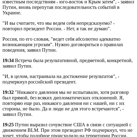
известным последствиям - юго-восток и Крым затем", - заявил
Путин, вновь перепутав последовательность событий в
Украине.
"И вы считаете, что мы ведем себя непредсказуемо? -
повторил президент России. - Нет, я так не думаю".
Россия, по его словам, "ведет себя абсолютно адекватно
возникающим угрозам". Нужно договориться о правилах
поведения, заявил Путин.
19:34
Встреча была результативной, предметной, конкретной,
заявил Путин.
"И, в целом, настраивала на достижение результатов", -
подчеркнул российский президент.
19:32
"Никакого давления мы не испытавали, хотя разговор
был прямой, без всяких дипломатических отклонений. Я,
повторяю еще раз, никакого давления ни с нашей, ни с их
стороны, не было. Да и люди не для этого встречаются", -
заявил Путин.
19:25
Путин выразил сочувствие США в связи с ситуацией с
движением BLM. При этом президент РФ подчеркнул, что не
хочет, чтобы подобное происходило на территории России,