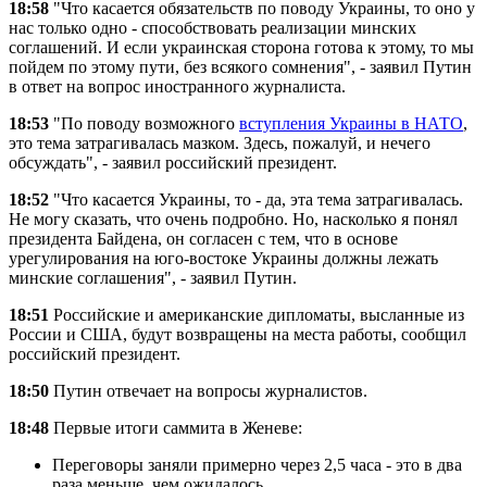
18:58
"Что касается обязательств по поводу Украины, то оно у
нас только одно - способствовать реализации минских
соглашений. И если украинская сторона готова к этому, то мы
пойдем по этому пути, без всякого сомнения", - заявил Путин
в ответ на вопрос иностранного журналиста.
18:53
"По поводу возможного
вступления Украины в НАТО
,
это тема затрагивалась мазком. Здесь, пожалуй, и нечего
обсуждать", - заявил российский президент.
18:52
"Что касается Украины, то - да, эта тема затрагивалась.
Не могу сказать, что очень подробно. Но, насколько я понял
президента Байдена, он согласен с тем, что в основе
урегулирования на юго-востоке Украины должны лежать
минские соглашения", - заявил Путин.
18:51
Российские и американские дипломаты, высланные из
России и США, будут возвращены на места работы, сообщил
российский президент.
18:50
Путин отвечает на вопросы журналистов.
18:48
Первые итоги саммита в Женеве:
Переговоры заняли примерно через 2,5 часа - это в два
раза меньше, чем ожидалось.