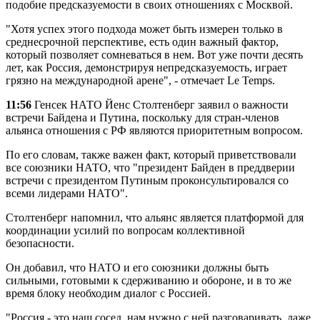
подобие предсказуемости в своих отношениях с Москвой.
"Хотя успех этого подхода может быть измерен только в
среднесрочной перспективе, есть один важный фактор,
который позволяет сомневаться в нем. Вот уже почти десять
лет, как Россия, демонстрируя непредсказуемость, играет
грязно на международной арене", - отмечает Le Temps.
11:56
Генсек НАТО Йенс Столтенберг заявил о важности
встречи Байдена и Путина, поскольку для стран-членов
альянса отношения с РФ являются приоритетным вопросом.
По его словам, также важен факт, который приветствовали
все союзники НАТО, что "президент Байден в преддверии
встречи с президентом Путиным проконсультировался со
всеми лидерами НАТО".
Столтенберг напомнил, что альянс является платформой для
координации усилий по вопросам коллективной
безопасности.
Он добавил, что НАТО и его союзники должны быть
сильными, готовыми к сдерживанию и обороне, и в то же
время блоку необходим диалог с Россией.
"Россия - это наш сосед, нам нужно с ней разговаривать, даже