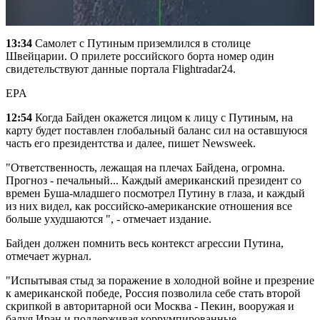
13:34
Самолет с Путиным приземлился в столице
Швейцарии. О прилете российского борта номер один
свидетельствуют данные портала Flightradar24.
EPA
12:54
Когда Байден окажется лицом к лицу с Путиным, на
карту будет поставлен глобальный баланс сил на оставшуюся
часть его президентства и далее, пишет Newsweek.
"Ответственность, лежащая на плечах Байдена, огромна.
Прогноз - печальный... Каждый американский президент со
времен Буша-младшего посмотрел Путину в глаза, и каждый
из них видел, как российско-американские отношения все
больше ухудшаются ", - отмечает издание.
Байден должен помнить весь контекст агрессии Путина,
отмечает журнал.
"Испытывая стыд за поражение в холодной войне и презрение
к американской победе, Россия позволила себе стать второй
скрипкой в авторитарной оси Москва - Пекин, вооружая и
балуя Иран и поддерживая коррумпированные