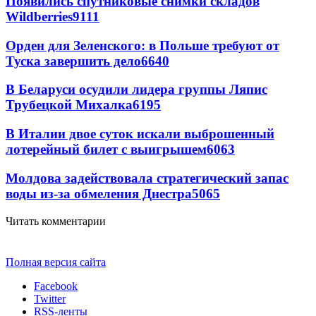
Появились спутниковые снимки складов
Wildberries
9111
Орден для Зеленского: в Польше требуют от
Туска завершить дело
6640
В Беларуси осудили лидера группы Ляпис
Трубецкой Михалка
6195
В Италии двое суток искали выброшенный
лотерейный билет с выигрышем
6063
Молдова задействовала стратегический запас
воды из-за обмеления Днестра
5065
Читать комментарии
Полная версия сайта
Facebook
Twitter
RSS-ленты