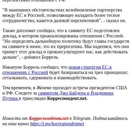
"В нынешних обстоятельствах возобновление партнерства
между ЕС и Россией, позволяющее наладить более тесное
сотрудничество, кажется далекой перспективой", - сказал он.
Также дипломат сообщил, что к саммиту ЕС подготовлен
доклад, в котором проанализированы отношения с Россией.
"Но определять дальнейшую политику будут главы государств
на саммите в июне, это их прерогатива. Мы надеемся, что они
примут этот доклад и проконсультируют нас, как действовать
дальше", - добавил Боррель.
Накануне Боррель сообщил, что
новая стратегия ЕС в
отношениях с Россией
будет базироваться на трех принципах:
отталкивать, сдерживать и взаимодействовать.
Тем временем, в Женеве проходит встреча президентов США
и РФ. Следите за
саммитом Джо Байдена и Владимира
Путина
в трансляции
Корреспондент.net.
Новости от
Корреспондент.net
в Telegram. Подписывайтесь
на наш канал
https://t.me/korrespondentnet