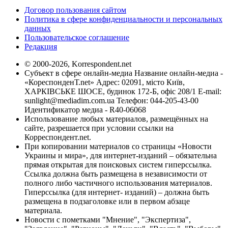
Договор пользования сайтом
Политика в сфере конфиденциальности и персональных
данных
Пользовательское соглашение
Редакция
© 2000-2026, Korrespondent.net
Субъект в сфере онлайн-медиа Название онлайн-медиа -
«КореспонденТ.net» Адрес: 02091, місто Київ,
ХАРКІВСЬКЕ ШОСЕ, будинок 172-Б, офіс 208/1 E-mail:
sunlight@mediadim.com.ua
Телефон: 044-205-43-00
Идентификатор медиа - R40-06068
Использование любых материалов, размещённых на
сайте, разрешается при условии ссылки на
Корреспондент.net.
При копировании материалов со страницы «Новости
Украины и мира», для интернет-изданий – обязательна
прямая открытая для поисковых систем гиперссылка.
Ссылка должна быть размещена в независимости от
полного либо частичного использования материалов.
Гиперссылка (для интернет- изданий) – должна быть
размещена в подзаголовке или в первом абзаце
материала.
Новости с пометками "Мнение", "Экспертиза",