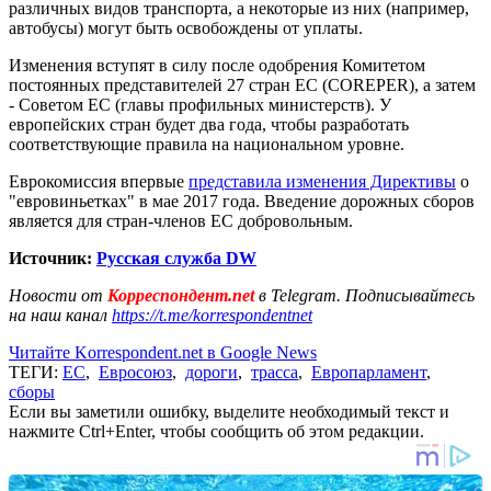
различных видов транспорта, а некоторые из них (например,
автобусы) могут быть освобождены от уплаты.
Изменения вступят в силу после одобрения Комитетом
постоянных представителей 27 стран ЕС (COREPER), а затем
- Советом ЕС (главы профильных министерств). У
европейских стран будет два года, чтобы разработать
соответствующие правила на национальном уровне.
Еврокомиссия впервые
представила изменения Директивы
о
"евровиньетках" в мае 2017 года. Введение дорожных сборов
является для стран-членов ЕС добровольным.
Источник:
Русская служба DW
Новости от
Корреспондент.net
в Telegram. Подписывайтесь
на наш канал
https://t.me/korrespondentnet
Читайте Korrespondent.net в Google News
ТЕГИ:
ЕС
,
Евросоюз
,
дороги
,
трасса
,
Европарламент
,
сборы
Если вы заметили ошибку, выделите необходимый текст и
нажмите Ctrl+Enter, чтобы сообщить об этом редакции.