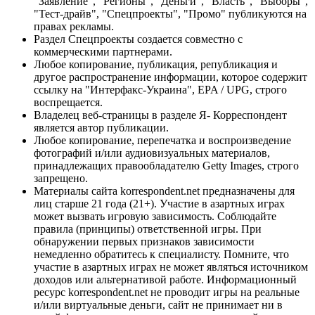
"Заявление", "Регионы", "Деньги", "Власть", "Выборы",
"Тест-драйв", "Спецпроекты", "Промо" публикуются на
правах рекламы.
Раздел Спецпроекты создается совместно с
коммерческими партнерами.
Любое копирование, публикация, републикация и
другое распространение информации, которое содержит
ссылку на "Интерфакс-Украина", EPA / UPG, строго
воспрещается.
Владелец веб-страницы в разделе Я- Корреспондент
является автор публикации.
Любое копирование, перепечатка и воспроизведение
фотографий и/или аудиовизуальных материалов,
принадлежащих правообладателю Getty Images, строго
запрещено.
Материалы сайта korrespondent.net предназначены для
лиц старше 21 года (21+). Участие в азартных играх
может вызвать игровую зависимость. Соблюдайте
правила (принципы) ответственной игры. При
обнаружении первых признаков зависимости
немедленно обратитесь к специалисту. Помните, что
участие в азартных играх не может являться источником
доходов или альтернативой работе. Информационный
ресурс korrespondent.net не проводит игры на реальные
и/или виртуальные деньги, сайт не принимает ни в