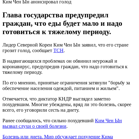
Ким Чен Ын анонсировал голод
Глава государства предупредил
граждан, что еды будет мало и надо
готовиться к тяжелому периоду.
Лидер Северной Кореи Ким Чен Ын заявил, что его стране
грозит голод, сообщает
ТСН
.
В надвигающихся проблемах он обвинил неурожай и
коронавирус, предупредив граждан, что надо готовиться к
тяжелому периоду.
По его мнению, принятые ограничения затянули "борьбу за
обеспечение населения одеждой, питанием и жильем".
Отмечается, что диктатор КНДР выглядел заметно
похудевшим. Многие убеждены, вряд ли это болезнь, скорее
всего, его уговорили сесть на диету.
Ранее сообщалось, что сильно похудевший
Ким Чен Ын
вызвал слухи о своей болезни
.
Болезнь или диета. Мир обсуждает похудение Кима