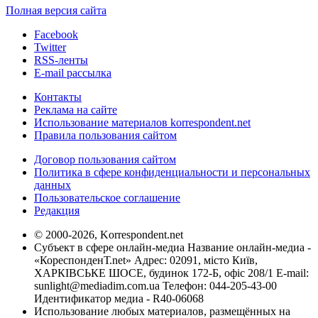
Полная версия сайта
Facebook
Twitter
RSS-ленты
E-mail рассылка
Контакты
Реклама на сайте
Использование материалов korrespondent.net
Правила пользования сайтом
Договор пользования сайтом
Политика в сфере конфиденциальности и персональных
данных
Пользовательское соглашение
Редакция
© 2000-2026, Korrespondent.net
Субъект в сфере онлайн-медиа Название онлайн-медиа -
«КореспонденТ.net» Адрес: 02091, місто Київ,
ХАРКІВСЬКЕ ШОСЕ, будинок 172-Б, офіс 208/1 E-mail:
sunlight@mediadim.com.ua
Телефон: 044-205-43-00
Идентификатор медиа - R40-06068
Использование любых материалов, размещённых на