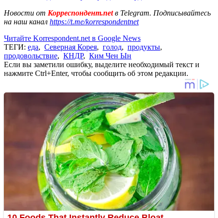
Новости от
Корреспондент.net
в Telegram. Подписывайтесь
на наш канал
https://t.me/korrespondentnet
Читайте Korrespondent.net в Google News
ТЕГИ:
еда
,
Северная Корея
,
голод
,
продукты
,
продовольствие
,
КНДР
,
Ким Чен Ын
Если вы заметили ошибку, выделите необходимый текст и
нажмите Ctrl+Enter, чтобы сообщить об этом редакции.