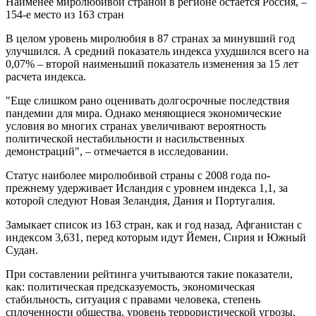
Наименее миролюбивой страной в регионе остается Россия, –
154-е место из 163 стран
В целом уровень миролюбия в 87 странах за минувший год
улучшился. А средний показатель индекса ухудшился всего на
0,07% – второй наименьший показатель изменения за 15 лет
расчета индекса.
"Еще слишком рано оценивать долгосрочные последствия
пандемии для мира. Однако меняющиеся экономические
условия во многих странах увеличивают вероятность
политической нестабильности и насильственных
демонстраций", – отмечается в исследовании.
Статус наиболее миролюбивой страны с 2008 года по-
прежнему удерживает Исландия с уровнем индекса 1,1, за
которой следуют Новая Зеландия, Дания и Португалия.
Замыкает список из 163 стран, как и год назад, Афганистан с
индексом 3,631, перед которым идут Йемен, Сирия и Южный
Судан.
При составлении рейтинга учитываются такие показатели,
как: политическая предсказуемость, экономическая
стабильность, ситуация с правами человека, степень
сплоченности общества, уровень террористической угрозы.