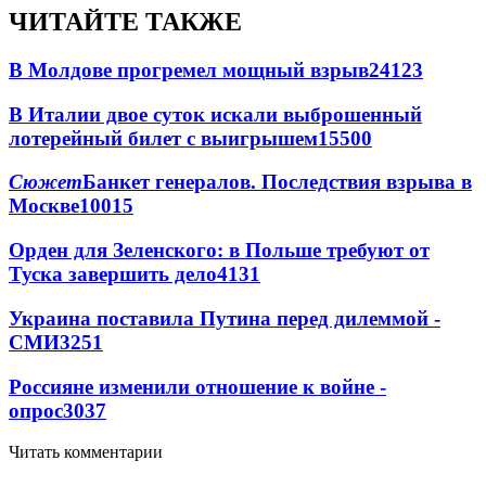
ЧИТАЙТЕ ТАКЖЕ
В Молдове прогремел мощный взрыв
24123
В Италии двое суток искали выброшенный
лотерейный билет с выигрышем
15500
Сюжет
Банкет генералов. Последствия взрыва в
Москве
10015
Орден для Зеленского: в Польше требуют от
Туска завершить дело
4131
Украина поставила Путина перед дилеммой -
СМИ
3251
Россияне изменили отношение к войне -
опрос
3037
Читать комментарии