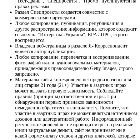
"Тест-драйв", "Спецпроекты", "Промо" публикуются на
правах рекламы.
Раздел Спецпроекты создается совместно с
коммерческими партнерами.
Любое копирование, публикация, републикация и
другое распространение информации, которое содержит
ссылку на "Интерфакс-Украина", EPA / UPG, строго
воспрещается.
Владелец веб-страницы в разделе Я- Корреспондент
является автор публикации.
Любое копирование, перепечатка и воспроизведение
фотографий и/или аудиовизуальных материалов,
принадлежащих правообладателю Getty Images, строго
запрещено.
Материалы сайта korrespondent.net предназначены для
лиц старше 21 года (21+). Участие в азартных играх
может вызвать игровую зависимость. Соблюдайте
правила (принципы) ответственной игры. При
обнаружении первых признаков зависимости
немедленно обратитесь к специалисту. Помните, что
участие в азартных играх не может являться источником
доходов или альтернативой работе. Информационный
ресурс korrespondent.net не проводит игры на реальные
и/или виртуальные деньги, сайт не принимает ни в
какой форме оплату ставок и других платежей, которые