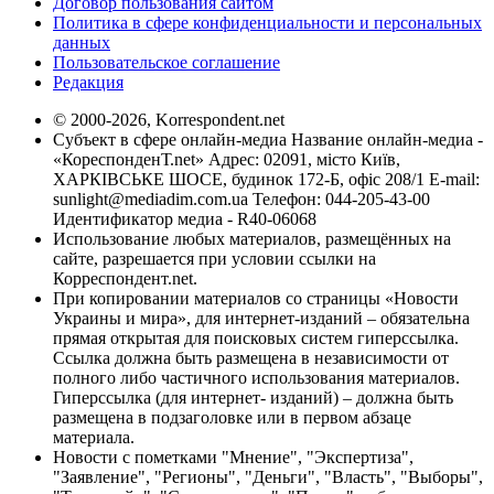
Договор пользования сайтом
Политика в сфере конфиденциальности и персональных
данных
Пользовательское соглашение
Редакция
© 2000-2026, Korrespondent.net
Субъект в сфере онлайн-медиа Название онлайн-медиа -
«КореспонденТ.net» Адрес: 02091, місто Київ,
ХАРКІВСЬКЕ ШОСЕ, будинок 172-Б, офіс 208/1 E-mail:
sunlight@mediadim.com.ua
Телефон: 044-205-43-00
Идентификатор медиа - R40-06068
Использование любых материалов, размещённых на
сайте, разрешается при условии ссылки на
Корреспондент.net.
При копировании материалов со страницы «Новости
Украины и мира», для интернет-изданий – обязательна
прямая открытая для поисковых систем гиперссылка.
Ссылка должна быть размещена в независимости от
полного либо частичного использования материалов.
Гиперссылка (для интернет- изданий) – должна быть
размещена в подзаголовке или в первом абзаце
материала.
Новости с пометками "Мнение", "Экспертиза",
"Заявление", "Регионы", "Деньги", "Власть", "Выборы",