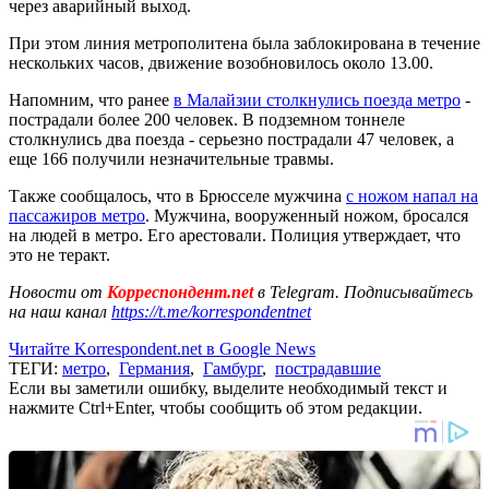
через аварийный выход.
При этом линия метрополитена была заблокирована в течение
нескольких часов, движение возобновилось около 13.00.
Напомним, что ранее
в Малайзии столкнулись поезда метро
-
пострадали более 200 человек. В подземном тоннеле
столкнулись два поезда - серьезно пострадали 47 человек, а
еще 166 получили незначительные травмы.
Также сообщалось, что в Брюсселе мужчина
с ножом напал на
пассажиров метро
. Мужчина, вооруженный ножом, бросался
на людей в метро. Его арестовали. Полиция утверждает, что
это не теракт.
Новости от
Корреспондент.net
в Telegram. Подписывайтесь
на наш канал
https://t.me/korrespondentnet
Читайте Korrespondent.net в Google News
ТЕГИ:
метро
,
Германия
,
Гамбург
,
пострадавшие
Если вы заметили ошибку, выделите необходимый текст и
нажмите Ctrl+Enter, чтобы сообщить об этом редакции.