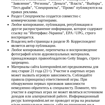
"Заявление", "Регионы", "Деньги", "Власть", "Выборы",
"Тест-драйв", "Спецпроекты", "Промо" публикуются на
правах рекламы.
Раздел Спецпроекты создается совместно с
коммерческими партнерами.
Любое копирование, публикация, републикация и
другое распространение информации, которое содержит
ссылку на "Интерфакс-Украина", EPA / UPG, строго
воспрещается.
Владелец веб-страницы в разделе Я- Корреспондент
является автор публикации.
Любое копирование, перепечатка и воспроизведение
фотографий и/или аудиовизуальных материалов,
принадлежащих правообладателю Getty Images, строго
запрещено.
Материалы сайта korrespondent.net предназначены для
лиц старше 21 года (21+). Участие в азартных играх
может вызвать игровую зависимость. Соблюдайте
правила (принципы) ответственной игры. При
обнаружении первых признаков зависимости
немедленно обратитесь к специалисту. Помните, что
участие в азартных играх не может являться источником
доходов или альтернативой работе. Информационный
ресурс korrespondent.net не проводит игры на реальные
и/или виртуальные деньги, сайт не принимает ни в