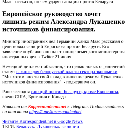
Маас рассказал, по чем ударят санкции против Беларуси
Европейское руководство хочет
лишить режим Александра Лукашенко
источников финансирования.
Министр иностранных дел Германии Хайко Маас рассказал о
цели новых санкций Евросоюза против Беларуси. Его
заявление опубликовано на странице немецкого министерства
иностранных дел в Twitter 21 июня.
Немецкий дипломат объяснил, что целью новых ограничений
станут
важные для белорусской власти сектора экономики
.
"Мы хотим внести свой вклад в лишение режима Лукашенко
источников финансирования", - подчеркнул он.
Ранее сегодня
санкций против Беларуси, кроме Евросоюза
,
ввели США, Британия и Канада.
Новости от
Корреспондент.net
в Telegram. Подписывайтесь
на наш канал
https://t.me/korrespondentnet
Читайте Korrespondent.net в Google News
ТЕГИ:
Беларусь
,
Лукашенко
,
санкции