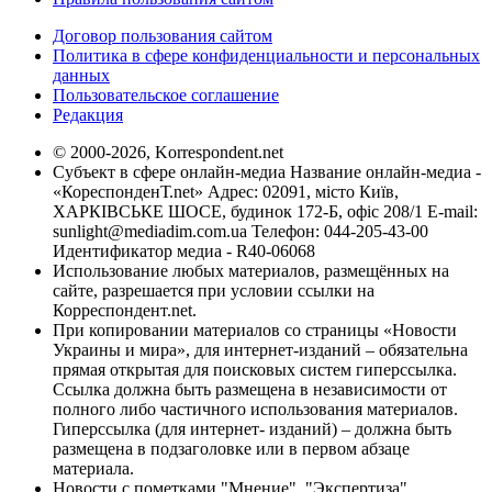
Договор пользования сайтом
Политика в сфере конфиденциальности и персональных
данных
Пользовательское соглашение
Редакция
© 2000-2026, Korrespondent.net
Субъект в сфере онлайн-медиа Название онлайн-медиа -
«КореспонденТ.net» Адрес: 02091, місто Київ,
ХАРКІВСЬКЕ ШОСЕ, будинок 172-Б, офіс 208/1 E-mail:
sunlight@mediadim.com.ua
Телефон: 044-205-43-00
Идентификатор медиа - R40-06068
Использование любых материалов, размещённых на
сайте, разрешается при условии ссылки на
Корреспондент.net.
При копировании материалов со страницы «Новости
Украины и мира», для интернет-изданий – обязательна
прямая открытая для поисковых систем гиперссылка.
Ссылка должна быть размещена в независимости от
полного либо частичного использования материалов.
Гиперссылка (для интернет- изданий) – должна быть
размещена в подзаголовке или в первом абзаце
материала.
Новости с пометками "Мнение", "Экспертиза",