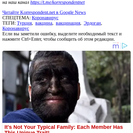
на наш канал
https://t.me/korrespondentnet
Читайте Korrespondent.net в Google News
СПЕЦТЕМА:
Коронавирус
ТЕГИ:
Турция
,
вакцина
,
вакцинация
,
Эрдоган
,
Коронавирус
Если вы заметили ошибку, выделите необходимый текст и
нажмите Ctrl+Enter, чтобы сообщить об этом редакции.