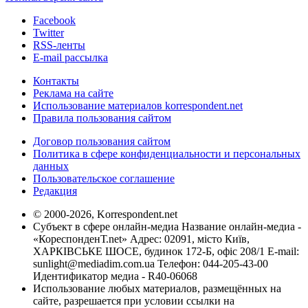
Facebook
Twitter
RSS-ленты
E-mail рассылка
Контакты
Реклама на сайте
Использование материалов korrespondent.net
Правила пользования сайтом
Договор пользования сайтом
Политика в сфере конфиденциальности и персональных
данных
Пользовательское соглашение
Редакция
© 2000-2026, Korrespondent.net
Субъект в сфере онлайн-медиа Название онлайн-медиа -
«КореспонденТ.net» Адрес: 02091, місто Київ,
ХАРКІВСЬКЕ ШОСЕ, будинок 172-Б, офіс 208/1 E-mail:
sunlight@mediadim.com.ua
Телефон: 044-205-43-00
Идентификатор медиа - R40-06068
Использование любых материалов, размещённых на
сайте, разрешается при условии ссылки на