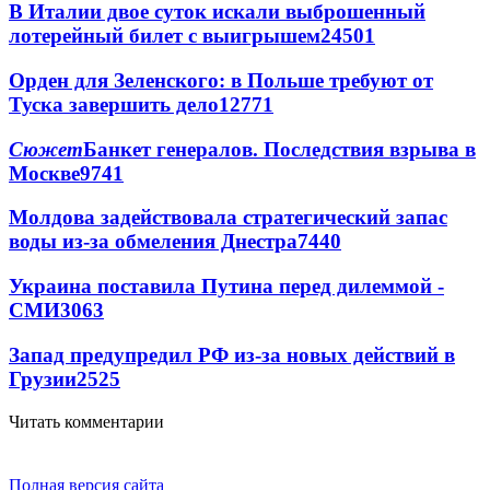
В Италии двое суток искали выброшенный
лотерейный билет с выигрышем
24501
Орден для Зеленского: в Польше требуют от
Туска завершить дело
12771
Сюжет
Банкет генералов. Последствия взрыва в
Москве
9741
Молдова задействовала стратегический запас
воды из-за обмеления Днестра
7440
Украина поставила Путина перед дилеммой -
СМИ
3063
Запад предупредил РФ из-за новых действий в
Грузии
2525
Читать комментарии
Полная версия сайта