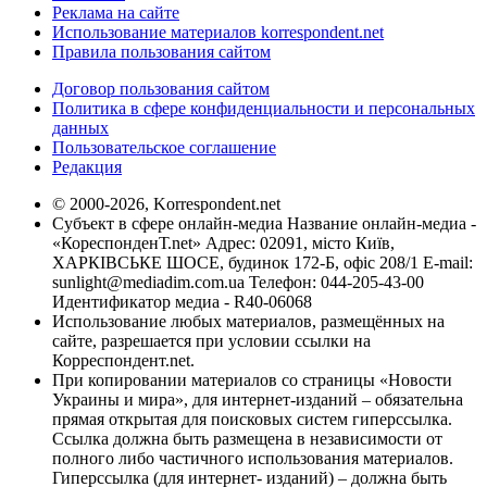
Реклама на сайте
Использование материалов korrespondent.net
Правила пользования сайтом
Договор пользования сайтом
Политика в сфере конфиденциальности и персональных
данных
Пользовательское соглашение
Редакция
© 2000-2026, Korrespondent.net
Субъект в сфере онлайн-медиа Название онлайн-медиа -
«КореспонденТ.net» Адрес: 02091, місто Київ,
ХАРКІВСЬКЕ ШОСЕ, будинок 172-Б, офіс 208/1 E-mail:
sunlight@mediadim.com.ua
Телефон: 044-205-43-00
Идентификатор медиа - R40-06068
Использование любых материалов, размещённых на
сайте, разрешается при условии ссылки на
Корреспондент.net.
При копировании материалов со страницы «Новости
Украины и мира», для интернет-изданий – обязательна
прямая открытая для поисковых систем гиперссылка.
Ссылка должна быть размещена в независимости от
полного либо частичного использования материалов.
Гиперссылка (для интернет- изданий) – должна быть