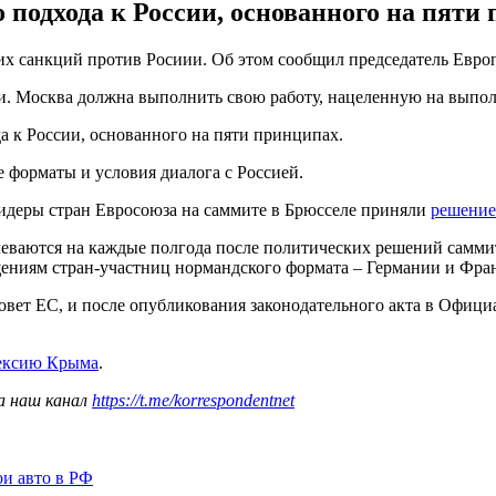
о подхода к России, основанного на пят
х санкций против Росиии. Об этом сообщил председатель Европ
. Москва должна выполнить свою работу, нацеленную на выпол
а к России, основанного на пяти принципах.
 форматы и условия диалога с Россией.
лидеры стран Евросоюза на саммите в Брюсселе приняли
решение
леваются на каждые полгода после политических решений самм
ениям стран-участниц нормандского формата – Германии и Фра
вет ЕС, и после опубликования законодательного акта в Офиц
нексию Крыма
.
а наш канал
https://t.me/korrespondentnet
ои авто в РФ