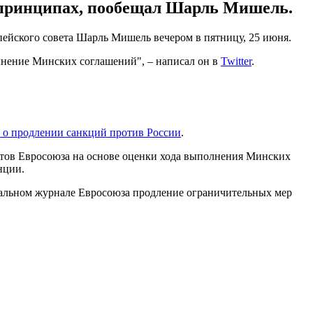
и принципах, пообещал Шарль Мишель.
ейского совета Шарль Мишель вечером в пятницу, 25 июня.
нение Минских соглашений", – написал он в
Twitter
.
 о продлении санкций против России
.
итов Евросоюза на основе оценки хода выполнения Минских
нции.
иальном журнале Евросоюза продление ограничительных мер