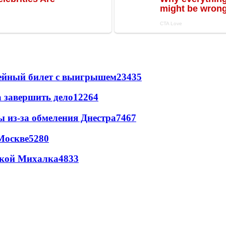
рейный билет с выигрышем
23435
а завершить дело
12264
ы из-за обмеления Днестра
7467
Москве
5280
цкой Михалка
4833