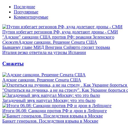
Последние
Популярные
Комментируемые
Путин избегает регионов РФ, куда долетают дроны - СМИ
"Адские" санкции США против РФ: реакция Зеленского
Сюжет
Адские санкции. Решение Сената США
Бывшему главе МИД Венгрии Сийярто грозит тюрьма
Италия резко ответила на угрозы Испании
Сюжеты
Адские санкции. Решение Сената США
"Охотиться на лучника, а не на стрелу". Как Украине бороться 
Загадочный звук напугал Москву: что это было
Итоги 06.08: Санкции против РФ и дрон в Лейпциге
Банкет генералов. Последствия взрыва в Москве