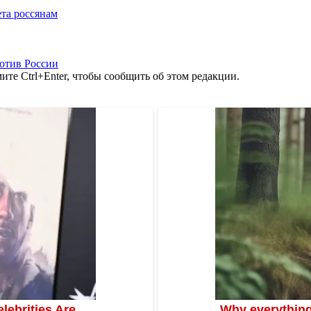
та россянам
отив России
те Ctrl+Enter, чтобы сообщить об этом редакции.