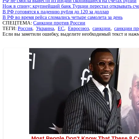
РФ не смогла вывести из Индии скопившиеся на счетах рупии
Нож в спину: крупнейший банк Турции перестал открывать сче
В РФ готовятся к падению рубля до 120 за доллар
В РФ во время рейса сломались четыре самолета за день
СПЕЦТЕМА:
Санкции против России
ТЕГИ:
Россия
,
Украина
,
ЕС
,
Евросоюз
,
санкции
,
санкции пр
Если вы заметили ошибку, выделите необходимый текст и нажми