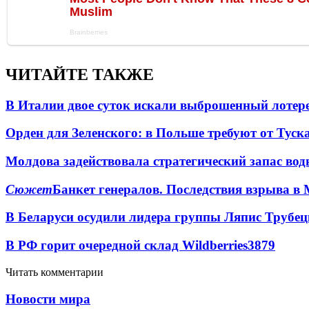
ЧИТАЙТЕ ТАКЖЕ
В Италии двое суток искали выброшенный лоте
Орден для Зеленского: в Польше требуют от Туск
Молдова задействовала стратегический запас вод
Сюжет
Банкет генералов. Последствия взрыва в 
В Беларуси осудили лидера группы Ляпис Трубе
В РФ горит очередной склад Wildberries
3879
Читать комментарии
Новости мира