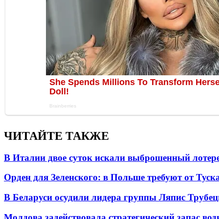
ЧИТАЙТЕ ТАКЖЕ
В Италии двое суток искали выброшенный лоте
Орден для Зеленского: в Польше требуют от Туск
В Беларуси осудили лидера группы Ляпис Трубе
Молдова задействовала стратегический запас вод