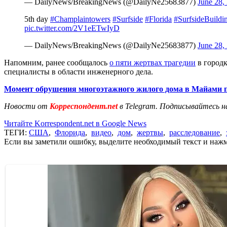
— DailyNews/BreakingNews (@DailyNe25683877)
June 28,
5th day
#Champlaintowers
#Surfside
#Florida
#SurfsideBuildi
pic.twitter.com/2V1eETwIyD
— DailyNews/BreakingNews (@DailyNe25683877)
June 28,
Напомним, ранее сообщалось
о пяти жертвах трагедии
в городк
специалисты в области инженерного дела.
Момент обрушения многоэтажного жилого дома в Майами п
Новости от
Корреспондент.net
в Telegram. Подписывайтесь н
Читайте Korrespondent.net в Google News
ТЕГИ:
США
,
Флорида
,
видео
,
дом
,
жертвы
,
расследование
,
Если вы заметили ошибку, выделите необходимый текст и нажми