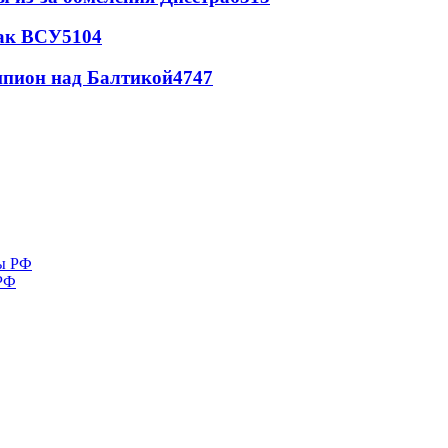
так ВСУ
5104
шпион над Балтикой
4747
 РФ