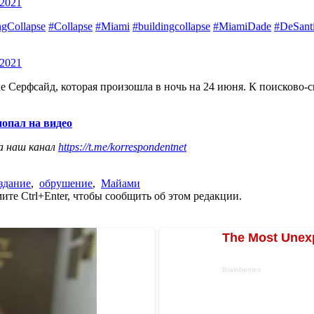
 2021
ngCollapse
#Collapse
#Miami
#buildingcollapse
#MiamiDade
#DeSant
 2021
е Серфсайд, которая произошла в ночь на 24 июня. К поисково
опал на видео
а наш канал
https://t.me/korrespondentnet
здание
,
обрушение
,
Майами
те Ctrl+Enter, чтобы сообщить об этом редакции.