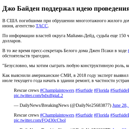
Джо Байден поддержал идею проведения
В США погибшими при обрушении многоэтажного жилого дома в
июня, агентство
ТАСС
.
По информации властей округа Майами-Дейд, судьба еще 150 ч
долларов.
В то же время пресс-секретарь Белого дома Джен Псаки в ходе
обстоятельств трагедии.
"Безусловно, мы хотим сыграть любую конструктивную роль, ко
Как выяснили американские СМИ, в 2018 году эксперт выявил
июле текущего года начать в здании ремонт, в частности устра
Rescue crews
#Champlaintowers
#Surfside
#Florida
#Surfside
pic.twitter.com/bdxdfgiaL2
— DailyNews/BreakingNews (@DailyNe25683877)
June 28,
Rescue crews
#Champlaintowers
#Surfside
#Florida
#Surfside
pic.twitter.com/FQd30cCbol