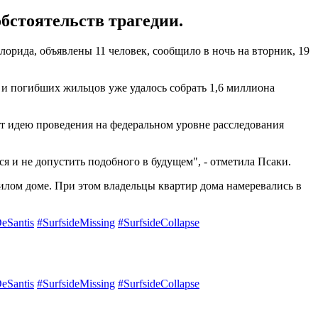
бстоятельств трагедии.
ида, объявлены 11 человек, сообщило в ночь на вторник, 19
 и погибших жильцов уже удалось собрать 1,6 миллиона
 идею проведения на федеральном уровне расследования
я и не допустить подобного в будущем", - отметила Псаки.
лом доме. При этом владельцы квартир дома намеревались в
eSantis
#SurfsideMissing
#SurfsideCollapse
eSantis
#SurfsideMissing
#SurfsideCollapse