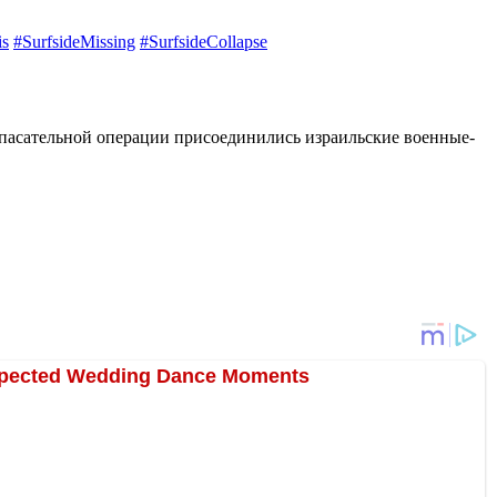
is
#SurfsideMissing
#SurfsideCollapse
-спасательной операции присоединились израильские военные-