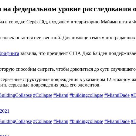
 на федеральном уровне расследования о
 городке Серфсайд, входящем в территорию Майами штата Флор
еловек остается неизвестной. Для помощи семьям пострадавших
брифинга
заявила, что президент США Джо Байден поддерживает
торую способны сыграть, чтобы докопаться до сути случившегос
 серьезные структурные повреждения в указанном 12-этажном жи
нить серьезные повреждения ряда его элементов.
BuildingCollapse
#Collapse
#Miami
#buildingcollapse
#MiamiDade
#D
 2021
BuildingCollapse
#Collapse
#Miami
#buildingcollapse
#MiamiDade
#D