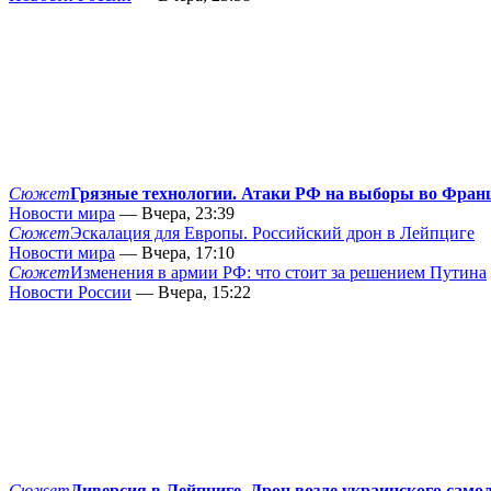
Сюжет
Грязные технологии. Атаки РФ на выборы во Фран
Новости мира
— Вчера, 23:39
Сюжет
Эскалация для Европы. Российский дрон в Лейпциге
Новости мира
— Вчера, 17:10
Сюжет
Изменения в армии РФ: что стоит за решением Путина
Новости России
— Вчера, 15:22
Сюжет
Диверсия в Лейпциге. Дрон возле украинского само