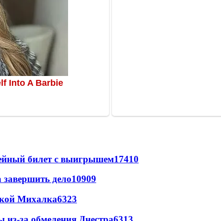
рейный билет с выигрышем
17410
а завершить дело
10909
цкой Михалка
6323
ы из-за обмеления Днестра
6313