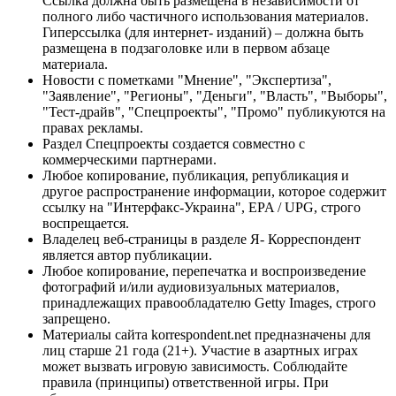
Ссылка должна быть размещена в независимости от
полного либо частичного использования материалов.
Гиперссылка (для интернет- изданий) – должна быть
размещена в подзаголовке или в первом абзаце
материала.
Новости с пометками "Мнение", "Экспертиза",
"Заявление", "Регионы", "Деньги", "Власть", "Выборы",
"Тест-драйв", "Спецпроекты", "Промо" публикуются на
правах рекламы.
Раздел Спецпроекты создается совместно с
коммерческими партнерами.
Любое копирование, публикация, републикация и
другое распространение информации, которое содержит
ссылку на "Интерфакс-Украина", EPA / UPG, строго
воспрещается.
Владелец веб-страницы в разделе Я- Корреспондент
является автор публикации.
Любое копирование, перепечатка и воспроизведение
фотографий и/или аудиовизуальных материалов,
принадлежащих правообладателю Getty Images, строго
запрещено.
Материалы сайта korrespondent.net предназначены для
лиц старше 21 года (21+). Участие в азартных играх
может вызвать игровую зависимость. Соблюдайте
правила (принципы) ответственной игры. При