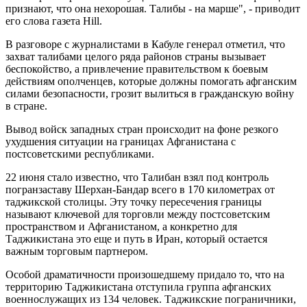
признают, что она нехорошая. Талибы - на марше", - приводит
его слова газета Hill.
В разговоре с журналистами в Кабуле генерал отметил, что
захват талибами целого ряда районов страны вызывает
беспокойство, а привлечение правительством к боевым
действиям ополченцев, которые должны помогать афганским
силами безопасности, грозит вылиться в гражданскую войну
в стране.
Вывод войск западных стран происходит на фоне резкого
ухудшения ситуации на границах Афганистана с
постсоветскими республиками.
22 июня стало известно, что Талибан взял под контроль
погранзаставу Шерхан-Бандар всего в 170 километрах от
таджикской столицы. Эту точку пересечения границы
называют ключевой для торговли между постсоветским
пространством и Афганистаном, а конкретно для
Таджикистана это еще и путь в Иран, который остается
важным торговым партнером.
Особой драматичности произошедшему придало то, что на
территорию Таджикистана отступила группа афганских
военнослужащих из 134 человек. Таджикские пограничники,