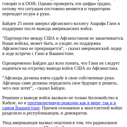
говорят и в ООН. Однако проверить эти цифры трудно,
потому что ситуация постоянно меняется и территория
переходит из рук в руки.
Байден 25 июня заверил афганского коллегу Ашрафа Гани в
поддержке после вывода американских войск.
"Партнерство между США и Афганистаном не заканчивается.
Наши войска, может быть, и уходят, но поддержка
Афганистана не прекращается", - сказал американский лидер
в ходе встречи с Гани в Вашингтоне.
Одновременно Байден дал ясно понять, что Гани не следует
надеяться на отсрочку вывода войск США из Афганистана.
"Афганцы должны взять судьбу в свои собственные руки.
Афганцы сами должны определить свое будущее и решить,
чего они хотят", - сказал Байден.
Решение о выводе войск вызвало не только беспокойство в
Кабуле, но и
противоречивую реакцию как в мире, так и в
самом Вашингтоне
. Причем отношение к многолетней войне
разделило и республиканцев, и демократов.
Уход американцев вызвал опасения в том, что радикальное