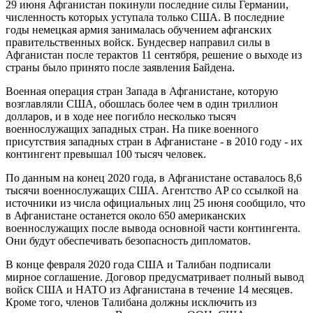
29 июня Афганистан покинули последние силы Германии,
численность которых уступала только США. В последние
годы немецкая армия занималась обучением афганских
правительственных войск. Бундесвер направил силы в
Афганистан после терактов 11 сентября, решение о выходе из
страны было принято после заявления Байдена.
Военная операция стран Запада в Афганистане, которую
возглавляли США, обошлась более чем в один триллион
долларов, и в ходе нее погибло несколько тысяч
военнослужащих западных стран. На пике военного
присутствия западных стран в Афганистане - в 2010 году - их
контингент превышал 100 тысяч человек.
По данным на конец 2020 года, в Афганистане оставалось 8,6
тысячи военнослужащих США. Агентство AP со ссылкой на
источники из числа официальных лиц 25 июня сообщило, что
в Афганистане останется около 650 американских
военнослужащих после вывода основной части контингента.
Они будут обеспечивать безопасность дипломатов.
В конце февраля 2020 года США и Талибан подписали
мирное соглашение. Договор предусматривает полный вывод
войск США и НАТО из Афганистана в течение 14 месяцев.
Кроме того, членов Талибана должны исключить из