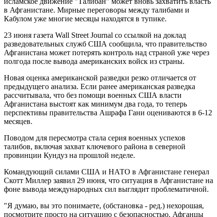
исламское движение "Талибан" может вновь захватить власть
в Афганистане. Мирные переговоры между талибами и
Кабулом уже многие месяцы находятся в тупике.
23 июня газета Wall Street Journal со ссылкой на доклад
разведовательных служб США сообщила, что правительство
Афганистана может потерять контроль над страной уже через
полгода после вывода американских войск из страны.
Новая оценка американской разведки резко отличается от
предыдущего анализа. Если ранее американская разведка
рассчитывала, что без помощи военных США власти
Афганистана выстоят как минимум два года, то теперь
перспективы правительства Ашрафа Гани оцениваются в 6-12
месяцев.
Поводом для пересмотра стала серия военных успехов
талибов, включая захват ключевого района в северной
провинции Кундуз на прошлой неделе.
Командующий силами США и НАТО в Афганистане генерал
Скотт Миллер заявил 29 июня, что ситуация в Афганистане на
фоне вывода международных сил выглядит проблематичной.
"Я думаю, вы это понимаете, (обстановка - ред.) нехорошая,
посмотрите просто на ситуацию с безопасностью. Афганцы