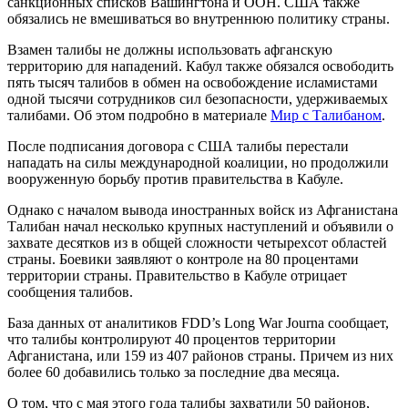
санкционных списков Вашингтона и ООН. США также
обязались не вмешиваться во внутреннюю политику страны.
Взамен талибы не должны использовать афганскую
территорию для нападений. Кабул также обязался освободить
пять тысяч талибов в обмен на освобождение исламистами
одной тысячи сотрудников сил безопасности, удерживаемых
талибами. Об этом подробно в материале
Мир с Талибаном
.
После подписания договора с США талибы перестали
нападать на силы международной коалиции, но продолжили
вооруженную борьбу против правительства в Кабуле.
Однако с началом вывода иностранных войск из Афганистана
Талибан начал несколько крупных наступлений и объявили о
захвате десятков из в общей сложности четырехсот областей
страны. Боевики заявляют о контроле на 80 процентами
территории страны. Правительство в Кабуле отрицает
сообщения талибов.
База данных от аналитиков FDD’s Long War Journa сообщает,
что талибы контролируют 40 процентов территории
Афганистана, или 159 из 407 районов страны. Причем из них
более 60 добавились только за последние два месяца.
О том, что с мая этого года талибы захватили 50 районов,