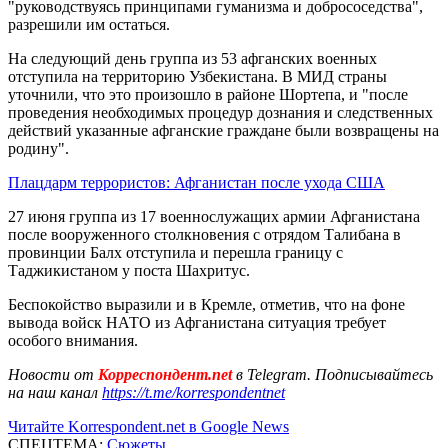
"руководствуясь принципами гуманизма и добрососедства",
разрешили им остаться.
На следующий день группа из 53 афганских военных
отступила на территорию Узбекистана. В МИД страны
уточнили, что это произошло в районе Шортепа, и "после
проведения необходимых процедур дознания и следственных
действий указанные афганские граждане были возвращены на
родину".
Плацдарм террористов: Афганистан после ухода США
27 июня группа из 17 военнослужащих армии Афганистана
после вооруженного столкновения с отрядом Талибана в
провинции Балх отступила и перешла границу с
Таджикистаном у поста Шахритус.
Беспокойство выразили и в Кремле, отметив, что на фоне
вывода войск НАТО из Афганистана ситуация требует
особого внимания.
Новости от
Корреспондент.net
в Telegram. Подписывайтесь
на наш канал
https://t.me/korrespondentnet
Читайте Korrespondent.net в Google News
СПЕЦТЕМА:
Сюжеты