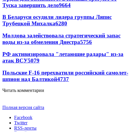
Туска завершить дело
9664
В Беларуси осудили лидера группы Ляпис
Трубецкой Михалка
6280
Молдова задействовала стратегический запас
воды из-за обмеления Днестра
5756
РФ активизировала "летающие радары" из-за
атак ВСУ
5079
Польские F-16 перехватили российский самолет-
шпион над Балтикой
4737
Читать комментарии
Полная версия сайта
Facebook
Twitter
RSS-ленты