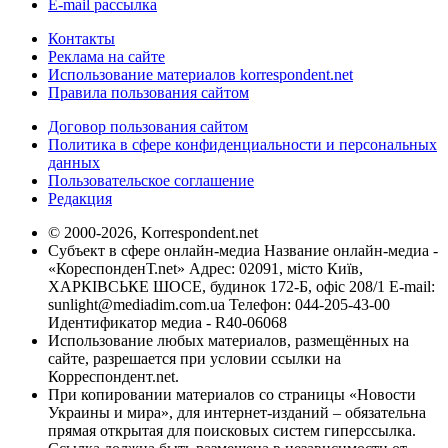
E-mail рассылка
Контакты
Реклама на сайте
Использование материалов korrespondent.net
Правила пользования сайтом
Договор пользования сайтом
Политика в сфере конфиденциальности и персональных
данных
Пользовательское соглашение
Редакция
© 2000-2026, Korrespondent.net
Субъект в сфере онлайн-медиа Название онлайн-медиа -
«КореспонденТ.net» Адрес: 02091, місто Київ,
ХАРКІВСЬКЕ ШОСЕ, будинок 172-Б, офіс 208/1 E-mail:
sunlight@mediadim.com.ua
Телефон: 044-205-43-00
Идентификатор медиа - R40-06068
Использование любых материалов, размещённых на
сайте, разрешается при условии ссылки на
Корреспондент.net.
При копировании материалов со страницы «Новости
Украины и мира», для интернет-изданий – обязательна
прямая открытая для поисковых систем гиперссылка.