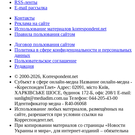
RSS-ленты
E-mail рассылка
Контакты
Реклама на сайте
Использование материалов korrespondent.net
Правила пользования сайтом
Договор пользования сайтом
Политика в сфере конфиденциальности и персональных
данных
Пользовательское соглашение
Редакция
© 2000-2026, Korrespondent.net
Субъект в сфере онлайн-медиа Название онлайн-медиа -
«КореспонденТ.net» Адрес: 02091, місто Київ,
ХАРКІВСЬКЕ ШОСЕ, будинок 172-Б, офіс 208/1 E-mail:
sunlight@mediadim.com.ua
Телефон: 044-205-43-00
Идентификатор медиа - R40-06068
Использование любых материалов, размещённых на
сайте, разрешается при условии ссылки на
Корреспондент.net.
При копировании материалов со страницы «Новости
Украины и мира», для интернет-изданий – обязательна