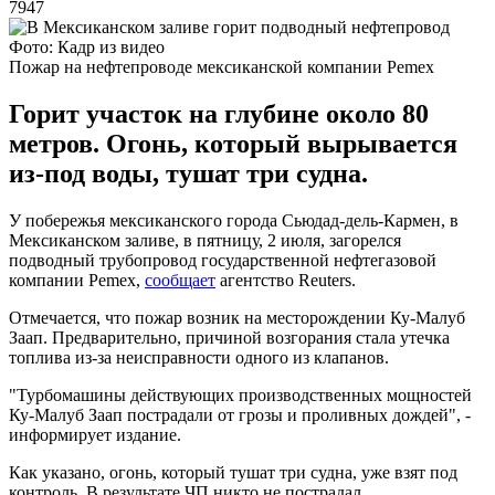
7947
Фото: Кадр из видео
Пожар на нефтепроводе мексиканской компании Pemex
Горит участок на глубине около 80
метров. Огонь, который вырывается
из-под воды, тушат три судна.
У побережья мексиканского города Сьюдад-дель-Кармен, в
Мексиканском заливе, в пятницу, 2 июля, загорелся
подводный трубопровод государственной нефтегазовой
компании Pemex,
сообщает
агентство Reuters.
Отмечается, что пожар возник на месторождении Ку-Малуб
Заап. Предварительно, причиной возгорания стала утечка
топлива из-за неисправности одного из клапанов.
"Турбомашины действующих производственных мощностей
Ку-Малуб Заап пострадали от грозы и проливных дождей", -
информирует издание.
Как указано, огонь, который тушат три судна, уже взят под
контроль. В результате ЧП никто не пострадал.