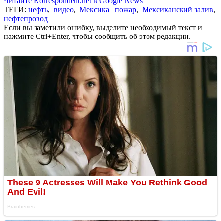
Читайте Korrespondent.net в Google News
ТЕГИ:
нефть
,
видео
,
Мексика
,
пожар
,
Мексиканский залив
,
нефтепровод
Если вы заметили ошибку, выделите необходимый текст и
нажмите Ctrl+Enter, чтобы сообщить об этом редакции.