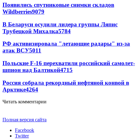
Появились спутниковые снимки складов
Wildberries
9079
В Беларуси осудили лидера группы Ляпис
Трубецкой Михалка
5784
РФ активизировала "летающие радары" из-за
атак ВСУ
5011
Польские F-16 перехватили российский самолет-
шпион над Балтикой
4715
Россия собрала рекордный нефтяной конвой в
Арктике
4264
Читать комментарии
Полная версия сайта
Facebook
Twitter