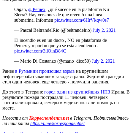
Oigan,
@Pemex
, ¿qué sucede en la plataforma Ku
Sierra? Hay versiones de que reventó una línea
submarina. Informen
pic.twitter.com/6HrVkqw0s7
— Pascal BeltrandelRio (@beltrandelrio)
July 2, 2021
El incendio es en un ducto , NO en plataforma de
Pemex y reportan que ya se está atendiendo .
pic.twitter.com/3ilOinB84C
— Mario Di Costanzo (@mario_dico50)
July 2, 2021
Ранее
в Румынии произошел взрыв
на крупнейшем
нефтеперерабатывающем заводе страны. Жертвой трагедии
стал один человек, еще четверо - получили ранения.
До этого в Тегеране
горел один из крупнейших НПЗ
Ирана. В
результате пожара пострадали 11 человек: четверых
госпитализировали, семерым медики оказали помощь на
месте.
Новости от
Корреспондент.net
в Telegram. Подписывайтесь
на наш канал
https://t.me/korrespondentnet